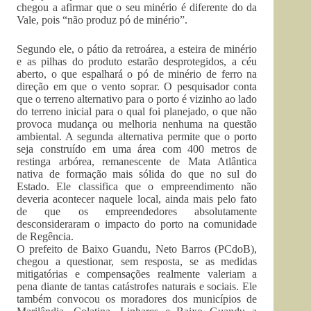
chegou a afirmar que o seu minério é diferente do da
Vale, pois “não produz pó de minério”.
Segundo ele, o pátio da retroárea, a esteira de minério
e as pilhas do produto estarão desprotegidos, a céu
aberto, o que espalhará o pó de minério de ferro na
direção em que o vento soprar. O pesquisador conta
que o terreno alternativo para o porto é vizinho ao lado
do terreno inicial para o qual foi planejado, o que não
provoca mudança ou melhoria nenhuma na questão
ambiental. A segunda alternativa permite que o porto
seja construído em uma área com 400 metros de
restinga arbórea, remanescente de Mata Atlântica
nativa de formação mais sólida do que no sul do
Estado. Ele classifica que o empreendimento não
deveria acontecer naquele local, ainda mais pelo fato
de que os empreendedores absolutamente
desconsideraram o impacto do porto na comunidade
de Regência.
O prefeito de Baixo Guandu, Neto Barros (PCdoB),
chegou a questionar, sem resposta, se as medidas
mitigatórias e compensações realmente valeriam a
pena diante de tantas catástrofes naturais e sociais. Ele
também convocou os moradores dos municípios de