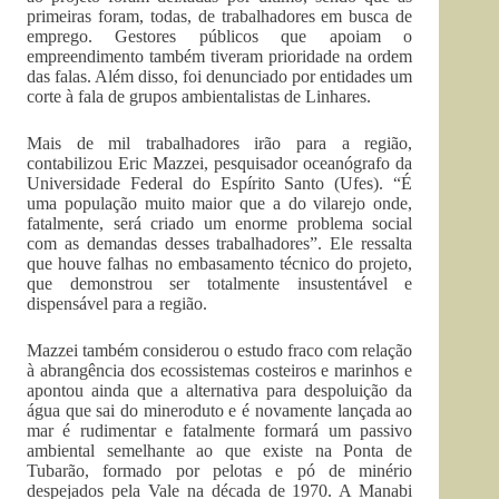
primeiras foram, todas, de trabalhadores em busca de
emprego. Gestores públicos que apoiam o
empreendimento também tiveram prioridade na ordem
das falas. Além disso, foi denunciado por entidades um
corte à fala de grupos ambientalistas de Linhares.
Mais de mil trabalhadores irão para a região,
contabilizou Eric Mazzei, pesquisador oceanógrafo da
Universidade Federal do Espírito Santo (Ufes). “É
uma população muito maior que a do vilarejo onde,
fatalmente, será criado um enorme problema social
com as demandas desses trabalhadores”. Ele ressalta
que houve falhas no embasamento técnico do projeto,
que demonstrou ser totalmente insustentável e
dispensável para a região.
Mazzei também considerou o estudo fraco com relação
à abrangência dos ecossistemas costeiros e marinhos e
apontou ainda que a alternativa para despoluição da
água que sai do mineroduto e é novamente lançada ao
mar é rudimentar e fatalmente formará um passivo
ambiental semelhante ao que existe na Ponta de
Tubarão, formado por pelotas e pó de minério
despejados pela Vale na década de 1970. A Manabi