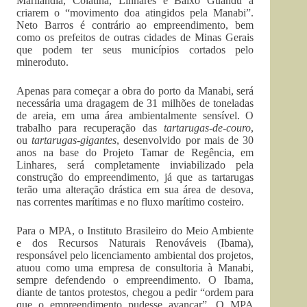
Marilândia, Colatina, Linhares e Baixo Guandu a
criarem o “movimento doa atingidos pela Manabi”.
Neto Barros é contrário ao empreendimento, bem
como os prefeitos de outras cidades de Minas Gerais
que podem ter seus municípios cortados pelo
mineroduto.
Apenas para começar a obra do porto da Manabi, será
necessária uma dragagem de 31 milhões de toneladas
de areia, em uma área ambientalmente sensível. O
trabalho para recuperação das
tartarugas-de-couro
,
ou
tartarugas-gigantes
, desenvolvido por mais de 30
anos na base do Projeto Tamar de Regência, em
Linhares, será completamente inviabilizado pela
construção do empreendimento, já que as tartarugas
terão uma alteração drástica em sua área de desova,
nas correntes marítimas e no fluxo marítimo costeiro.
Para o MPA, o Instituto Brasileiro do Meio Ambiente
e dos Recursos Naturais Renováveis (Ibama),
responsável pelo licenciamento ambiental dos projetos,
atuou como uma empresa de consultoria à Manabi,
sempre defendendo o empreendimento. O Ibama,
diante de tantos protestos, chegou a pedir “ordem para
que o empreendimento pudesse avançar”. O MPA