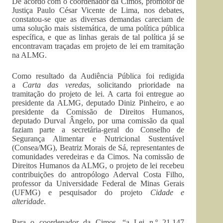
De acordo com o coordenador da Cimos, promotor de
Justiça Paulo César Vicente de Lima, nos debates,
constatou-se que as diversas demandas careciam de
uma solução mais sistemática, de uma política pública
específica, e que as linhas gerais de tal política já se
encontravam traçadas em projeto de lei em tramitação
na ALMG.
Como resultado da Audiência Pública foi redigida
a
Carta das veredas
, solicitando prioridade na
tramitação do projeto de lei. A carta foi entregue ao
presidente da ALMG, deputado Diniz Pinheiro, e ao
presidente da Comissão de Direitos Humanos,
deputado Durval Ângelo, por uma comissão da qual
faziam parte a secretária-geral do Conselho de
Segurança Alimentar e Nutricional Sustentável
(Consea/MG), Beatriz Morais de Sá, representantes de
comunidades veredeiras e da Cimos. Na comissão de
Direitos Humanos da ALMG, o projeto de lei recebeu
contribuições do antropólogo Aderval Costa Filho,
professor da Universidade Federal de Minas Gerais
(UFMG) e pesquisador do projeto
Cidade e
alteridade
.
Para o coordenador da Cimos, “a Lei n.º 21.147