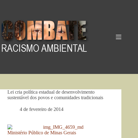
Pular
para
o
conteúdo
Lei cria política estadual de desenvolvimento
sustentável dos povos e comunidades tradicionais
4 de fevereiro de 2014
Ministério Público de Minas Gerais