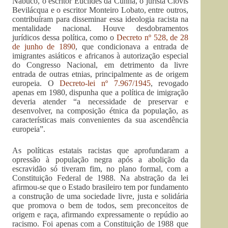
Nabuco, o escritor Euclides da Cunha, o jurista Clóvis
Bevilácqua e o escritor Monteiro Lobato, entre outros,
contribuíram para disseminar essa ideologia racista na
mentalidade nacional. Houve desdobramentos
jurídicos dessa política, como o
Decreto nº 528, de 28
de junho de 1890
, que condicionava a entrada de
imigrantes asiáticos e africanos à autorização especial
do Congresso Nacional, em detrimento da livre
entrada de outras etnias, principalmente as de origem
europeia. O
Decreto-lei nº 7.967/1945
, revogado
apenas em 1980, dispunha que a política de imigração
deveria atender “a necessidade de preservar e
desenvolver, na composição étnica da população, as
características mais convenientes da sua ascendência
europeia”.
As políticas estatais racistas que aprofundaram a
opressão à população negra após a abolição da
escravidão só tiveram fim, no plano formal, com a
Constituição Federal de 1988. Na abstração da lei
afirmou-se que o Estado brasileiro tem por fundamento
a construção de uma sociedade livre, justa e solidária
que promova o bem de todos, sem preconceitos de
origem e raça, afirmando expressamente o repúdio ao
racismo. Foi apenas com a Constituição de 1988 que