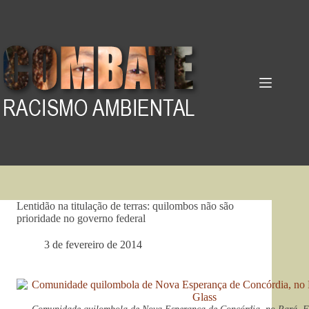
Pular
para
o
conteúdo
Lentidão na titulação de terras: quilombos não são
prioridade no governo federal
3 de fevereiro de 2014