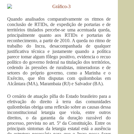
Quando analisados comparativamente os ritmos de
conclusão de RTIDs, de expedição de portarias e de
territórios titulados percebe-se uma acentuada queda,
principalmente quanto aos RTIDs e portarias de
reconhecimento, a partir de 2010. A queda no ritmo de
trabalho do Incra, desacompanhada de qualquer
justificativa técnica e justamente quando a política
parece tomar algum fôlego positivo, evidencia o recuo
político do governo federal na titulação dos territórios,
cedendo às pressões de ruralistas, mineradoras e de
setores do próprio governo, como a Marinha e o
Exército, que têm disputas com quilombolas em
Alcântara (MA), Marambaia (RJ) e Salvador (BA).
O cenário de atuação pífia do Estado brasileiro para a
efetivação do direito à terra das comunidades
quilombolas obriga uma reflexão sobre as causas dessa
inconstitucional letargia que viola, entre outros
direitos, o da garantia da duração razoável do
processo, prevista no art. 5º da Constituição. Entre os
principais sintomas da letargia estatal está a ausência
de estrutura necessária para que o Incra possa fazer