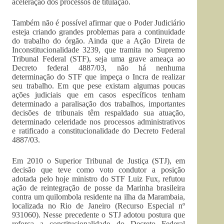
aceleração dos processos de titulação.
Também não é possível afirmar que o Poder Judiciário
esteja criando grandes problemas para a continuidade
do trabalho do órgão. Ainda que a Ação Direta de
Inconstitucionalidade 3239, que tramita no Supremo
Tribunal Federal (STF), seja uma grave ameaça ao
Decreto federal 4887/03, não há nenhuma
determinação do STF que impeça o Incra de realizar
seu trabalho. Em que pese existam algumas poucas
ações judiciais que em casos específicos tenham
determinado a paralisação dos trabalhos, importantes
decisões de tribunais têm respaldado sua atuação,
determinado celeridade nos processos administrativos
e ratificado a constitucionalidade do Decreto Federal
4887/03.
Em 2010 o Superior Tribunal de Justiça (STJ), em
decisão que teve como voto condutor a posição
adotada pelo hoje ministro do STF Luiz Fux, refutou
ação de reintegração de posse da Marinha brasileira
contra um quilombola residente na ilha da Marambaia,
localizada no Rio de Janeiro (Recurso Especial nº
931060). Nesse precedente o STJ adotou postura que
reforça a constitucionalidade do Decreto Federal