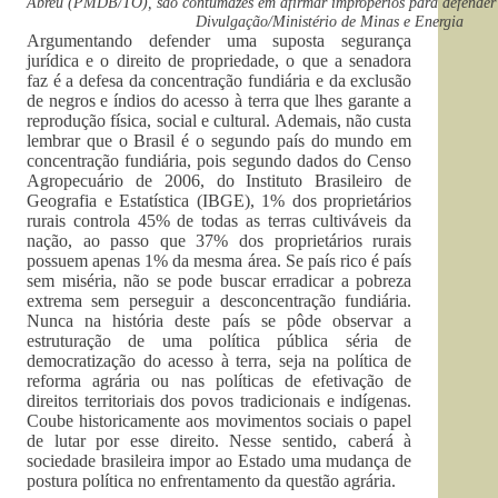
Abreu (PMDB/TO), são contumazes em afirmar impropérios para defender s
Divulgação/Ministério de Minas e Energia
Argumentando defender uma suposta segurança
jurídica e o direito de propriedade, o que a senadora
faz é a defesa da concentração fundiária e da exclusão
de negros e índios do acesso à terra que lhes garante a
reprodução física, social e cultural. Ademais, não custa
lembrar que o Brasil é o segundo país do mundo em
concentração fundiária, pois segundo dados do Censo
Agropecuário de 2006, do Instituto Brasileiro de
Geografia e Estatística (IBGE), 1% dos proprietários
rurais controla 45% de todas as terras cultiváveis da
nação, ao passo que 37% dos proprietários rurais
possuem apenas 1% da mesma área. Se país rico é país
sem miséria, não se pode buscar erradicar a pobreza
extrema sem perseguir a desconcentração fundiária.
Nunca na história deste país se pôde observar a
estruturação de uma política pública séria de
democratização do acesso à terra, seja na política de
reforma agrária ou nas políticas de efetivação de
direitos territoriais dos povos tradicionais e indígenas.
Coube historicamente aos movimentos sociais o papel
de lutar por esse direito. Nesse sentido, caberá à
sociedade brasileira impor ao Estado uma mudança de
postura política no enfrentamento da questão agrária.