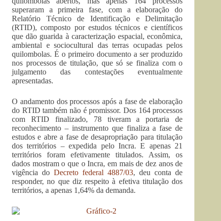
quilombolas abertos, mas apenas 164 processos
superaram a primeira fase, com a elaboração do
Relatório Técnico de Identificação e Delimitação
(RTID), composto por estudos técnicos e científicos
que dão guarida à caracterização espacial, econômica,
ambiental e sociocultural das terras ocupadas pelos
quilombolas. É o primeiro documento a ser produzido
nos processos de titulação, que só se finaliza com o
julgamento das contestações eventualmente
apresentadas.
O andamento dos processos após a fase de elaboração
do RTID também não é promissor. Dos 164 processos
com RTID finalizado, 78 tiveram a portaria de
reconhecimento – instrumento que finaliza a fase de
estudos e abre a fase de desapropriação para titulação
dos territórios – expedida pelo Incra. E apenas 21
territórios foram efetivamente titulados. Assim, os
dados mostram o que o Incra, em mais de dez anos de
vigência do
Decreto federal 4887/03
, deu conta de
responder, no que diz respeito à efetiva titulação dos
territórios, a apenas 1,64% da demanda.