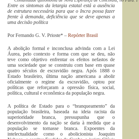
Comunidade quilombola de Nova Esperança de Concórdia, no Pará. F
Entre os sintomas da letargia estatal está a ausência
de estrutura necessária para que o Incra possa fazer
frente à demanda, deficiência que se deve apenas a
uma decisão política
Por Fernando G. V. Prioste* –
Repórter Brasil
A abolição formal e inconclusa advinda com a Lei
Áurea, pelo contexto e forma com que se deu, não
teve como objetivo enfrentar os efeitos nefastos de
uma sociedade que se construiu com base em quase
quatro séculos de escravidão negra. Após 1888 o
Estado brasileiro, última nação americana a abolir
oficialmente o regime da escravidão, optou por
políticas que reforçaram a opressão física, social,
política, cultural e econômica da população negra.
A política de Estado para o “branqueamento” da
população brasileira, baseada na ideia racista da
superioridade branca, pressupunha que o
desenvolvimento da nação se daria à medida que a
população se tornasse branca. Expoentes da
intelectualidade como o abolicionista Joaquim