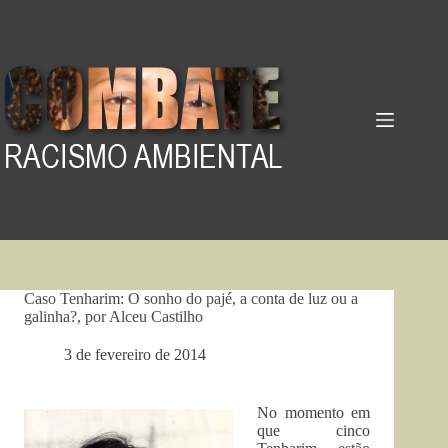
Pular
para
o
conteúdo
Caso Tenharim: O sonho do pajé, a conta de luz ou a
galinha?, por Alceu Castilho
3 de fevereiro de 2014
No momento em
que cinco