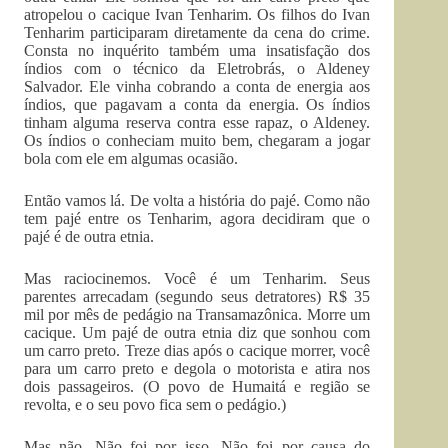
atropelou o cacique Ivan Tenharim. Os filhos do Ivan
Tenharim participaram diretamente da cena do crime.
Consta no inquérito também uma insatisfação dos
índios com o técnico da Eletrobrás, o Aldeney
Salvador. Ele vinha cobrando a conta de energia aos
índios, que pagavam a conta da energia. Os índios
tinham alguma reserva contra esse rapaz, o Aldeney.
Os índios o conheciam muito bem, chegaram a jogar
bola com ele em algumas ocasião.
Então vamos lá. De volta a história do pajé. Como não
tem pajé entre os Tenharim, agora decidiram que o
pajé é de outra etnia.
Mas raciocinemos. Você é um Tenharim. Seus
parentes arrecadam (segundo seus detratores) R$ 35
mil por mês de pedágio na Transamazônica. Morre um
cacique. Um pajé de outra etnia diz que sonhou com
um carro preto. Treze dias após o cacique morrer, você
para um carro preto e degola o motorista e atira nos
dois passageiros. (O povo de Humaitá e região se
revolta, e o seu povo fica sem o pedágio.)
Mas não. Não foi por isso. Não foi por causa do