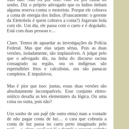
sonho. Diz o próprio advogado que os índios tinham
alguma reserva contra o motorista. Porque ele cobrava
a conta de energia dos índios. (Francamente: o gerente
da Eletrobrás é quem cobrava a conta?) Jogavam bola
com ele. Um dia, ele passa com o carro e é degolado.
Está com duas pessoas e…
Claro. Temos de aguardar as investigações da Polícia
Federal. Mas que elas sejam sérias. Pois as duas
versões, isoladamente, são implausíveis. A julgar pelo
que o advogado diz, na linha do discurso racista
consagrado na região, ora os indígenas são
espertalhões frios e calculistas, ora são panacas
completos. E impulsivos.
Mas é pior que isso: juntas, essas duas versões são
absolutamente incompatíveis. Esse conjunto eletro-
onírico desafia as leis elementares da lógica. Ou uma
coisa ou outra, pois não?
Um sonho de um pajé (de outra etnia) mais a vontade
de não pagar conta de luz… o cara que cobraria a
conta de luz passa no carro preto imaginado pelo