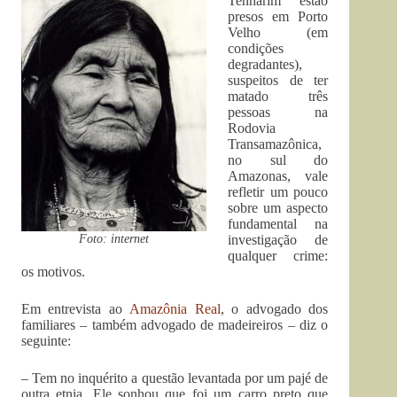
Tenharim estão
presos em Porto
Velho (em
condições
degradantes),
suspeitos de ter
matado três
pessoas na
Rodovia
Transamazônica,
no sul do
Amazonas, vale
refletir um pouco
sobre um aspecto
fundamental na
Foto: internet
investigação de
qualquer crime:
os motivos.
Em entrevista ao
Amazônia Real
, o advogado dos
familiares – também advogado de madeireiros – diz o
seguinte:
– Tem no inquérito a questão levantada por um pajé de
outra etnia. Ele sonhou que foi um carro preto que