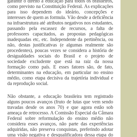
garantir o direito à educação para todos os brasileiros,
como previsto na Constituição Federal. As explicações
para isso dependem do ideário, concepções e
interesses de quem as formula. Vão desde a deficiência
na infraestrutura até atributos negativos nos estudantes,
passando pela escassez de recursos, a falta de
professores capacitados, as propostas pedagógicas
inadequadas etc, etc. Independente da pertinência, ou
não, destas justificativas (e algumas realmente são
procedentes), poucas vezes se considera a história de
desigualdades sociais do Brasil e o projeto de
sociedade excludente que está na raiz da nossa
formação como país. E esses fatores são, de fato,
determinantes na educação, em particular no ensino
médio, como etapa decisiva da trajetória individual e
da reprodução social.
Não obstante, a educação brasileira tem registrado
alguns poucos avanços (fruto de lutas que vem sendo
travadas desde os anos 70) e que agora estão sob
ameaça de retrocesso. A Comissão Especial da Câmara
Federal sobre reformulação do ensino médio não
considera esses avanços, não parte das experiências
adquiridas, não preserva conquistas, preferindo adotar
uma visão negativa e desqualificadora dessa etapa do