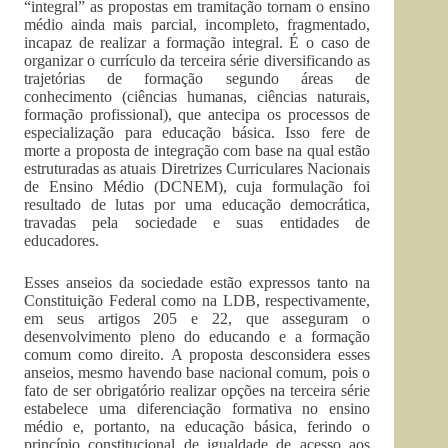
“integral” as propostas em tramitação tornam o ensino
médio ainda mais parcial, incompleto, fragmentado,
incapaz de realizar a formação integral. É o caso de
organizar o currículo da terceira série diversificando as
trajetórias de formação segundo áreas de
conhecimento (ciências humanas, ciências naturais,
formação profissional), que antecipa os processos de
especialização para educação básica. Isso fere de
morte a proposta de integração com base na qual estão
estruturadas as atuais Diretrizes Curriculares Nacionais
de Ensino Médio (DCNEM), cuja formulação foi
resultado de lutas por uma educação democrática,
travadas pela sociedade e suas entidades de
educadores.
Esses anseios da sociedade estão expressos tanto na
Constituição Federal como na LDB, respectivamente,
em seus artigos 205 e 22, que asseguram o
desenvolvimento pleno do educando e a formação
comum como direito. A proposta desconsidera esses
anseios, mesmo havendo base nacional comum, pois o
fato de ser obrigatório realizar opções na terceira série
estabelece uma diferenciação formativa no ensino
médio e, portanto, na educação básica, ferindo o
princípio constitucional de igualdade de acesso aos