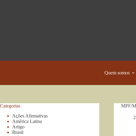
Pular
para
o
conteúdo
Quem somos
Categorias
MPF/MS 
Ações Afirmativas
2
América Latina
Artigo
Brasil