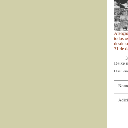
Atenção
todos o
desde se
31 de d
3
Deixe 
O seu en
Nom
Adici