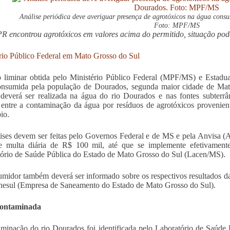
Análise periódica deve averiguar presença de agrotóxicos na água con
Foto: MPF/MS
R encontrou agrotóxicos em valores acima do permitido, situação pod
rio Público Federal em Mato Grosso do Sul
 liminar obtida pelo Ministério Público Federal (MPF/MS) e Estadu
onsumida pela população de Dourados, segunda maior cidade de Mat
 deverá ser realizada na água do rio Dourados e nas fontes subterrâ
 entre a contaminação da água por resíduos de agrotóxicos provenie
io.
ises devem ser feitas pelo Governos Federal e de MS e pela Anvisa (A
e multa diária de R$ 100 mil, até que se implemente efetivamente
ório de Saúde Pública do Estado de Mato Grosso do Sul (Lacen/MS).
midor também deverá ser informado sobre os respectivos resultados das
nesul (Empresa de Saneamento do Estado de Mato Grosso do Sul).
ontaminada
minação do rio Dourados foi identificada pelo Laboratório de Saúde