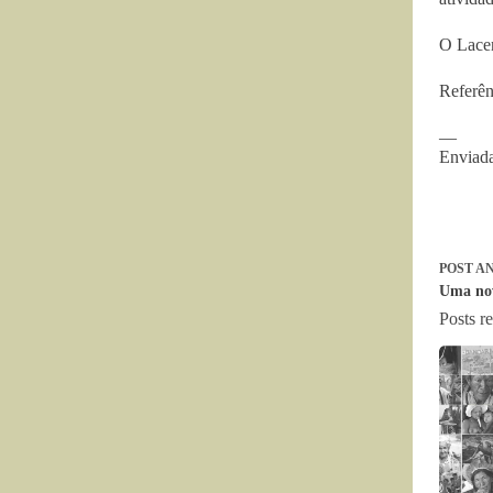
O Lacen
Referên
—
Enviad
POST
AN
Uma nov
Posts r