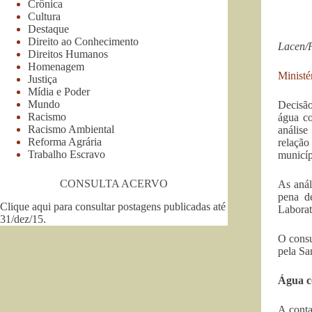
Crônica
Cultura
Destaque
Direito ao Conhecimento
Lacen/P
Direitos Humanos
Homenagem
Ministé
Justiça
Mídia e Poder
Mundo
Decisão
Racismo
água c
Racismo Ambiental
análise
Reforma Agrária
relação
Trabalho Escravo
municíp
CONSULTA ACERVO
As anál
pena d
Clique aqui para consultar postagens publicadas até
Laborat
31/dez/15
.
O consu
pela Sa
Água c
A conta