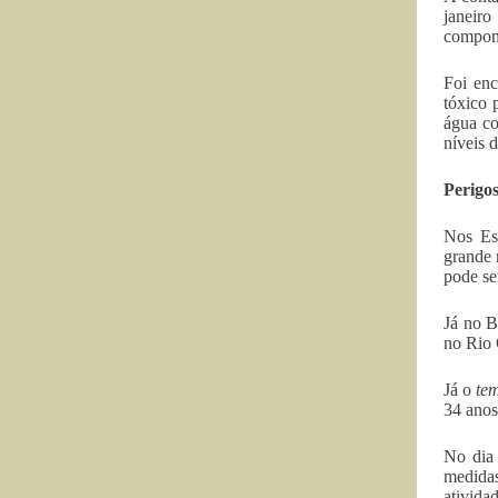
janeiro
compone
Foi enc
tóxico 
água co
níveis 
Perigo
Nos Es
grande 
pode se
Já no B
no Rio 
Já o
te
34 anos
No dia 
medidas
atividad