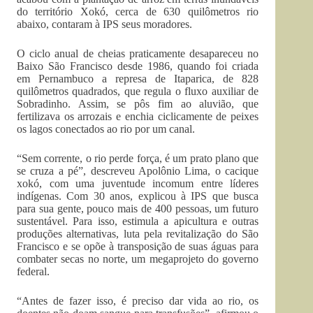
do território Xokó, cerca de 630 quilômetros rio
abaixo, contaram à IPS seus moradores.
O ciclo anual de cheias praticamente desapareceu no
Baixo São Francisco desde 1986, quando foi criada
em Pernambuco a represa de Itaparica, de 828
quilômetros quadrados, que regula o fluxo auxiliar de
Sobradinho. Assim, se pôs fim ao aluvião, que
fertilizava os arrozais e enchia ciclicamente de peixes
os lagos conectados ao rio por um canal.
“Sem corrente, o rio perde força, é um prato plano que
se cruza a pé”, descreveu Apolônio Lima, o cacique
xokó, com uma juventude incomum entre líderes
indígenas. Com 30 anos, explicou à IPS que busca
para sua gente, pouco mais de 400 pessoas, um futuro
sustentável. Para isso, estimula a apicultura e outras
produções alternativas, luta pela revitalização do São
Francisco e se opõe à transposição de suas águas para
combater secas no norte, um megaprojeto do governo
federal.
“Antes de fazer isso, é preciso dar vida ao rio, os