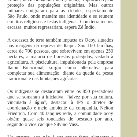
proteção das populações originárias. Mas outros
milhares emigraram para as cidades, especialmente
São Paulo, onde mantêm sua identidade e se reúnem
em ritos religiosos e festas indígenas. Com terra menos
escassa, muitos regressariam, espera Zé Índio.
A escassez de terra também impacta os Ocoy, situados
nas margens da represa de Itaipu. São 160 famílias,
cerca de 700 pessoas, que sobrevivem em apenas 250
hectares, a maioria de florestas protegidas, vedada à
agricultura. A piscicultura, impulsionada pela empresa
Itaipu Binacional, surgiu como alternativa para
completar sua alimentação, diante da queda da pesca
tradicional e das limitações agrícolas.
Os indígenas se destacaram entre os 850 pescadores
que se somaram à iniciativa, “talvez por sua cultura,
vinculada à água”, destacou à IPS o diretor de
coordenação e meio ambiente da companhia, Nelton
Friedrich. Com 40 tanques rede, a comunidade ocoy
obtém quase seis toneladas de pescado por ano,
segundo o vice-cacique Silvino Vass.