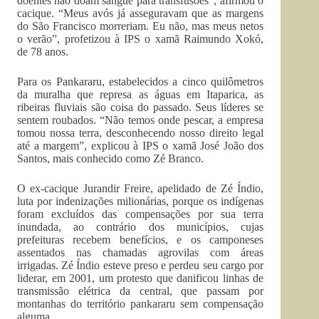
doentes não doam sangue para transfusões”, afirmou o
cacique. “Meus avós já asseguravam que as margens
do São Francisco morreriam. Eu não, mas meus netos
o verão”, profetizou à IPS o xamã Raimundo Xokó,
de 78 anos.
Para os Pankararu, estabelecidos a cinco quilômetros
da muralha que represa as águas em Itaparica, as
ribeiras fluviais são coisa do passado. Seus líderes se
sentem roubados. “Não temos onde pescar, a empresa
tomou nossa terra, desconhecendo nosso direito legal
até a margem”, explicou à IPS o xamã José João dos
Santos, mais conhecido como Zé Branco.
O ex-cacique Jurandir Freire, apelidado de Zé Índio,
luta por indenizações milionárias, porque os indígenas
foram excluídos das compensações por sua terra
inundada, ao contrário dos municípios, cujas
prefeituras recebem benefícios, e os camponeses
assentados nas chamadas agrovilas com áreas
irrigadas. Zé Índio esteve preso e perdeu seu cargo por
liderar, em 2001, um protesto que danificou linhas de
transmissão elétrica da central, que passam por
montanhas do território pankararu sem compensação
alguma.