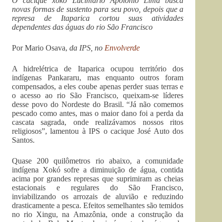
O cacique xokó Lucimário Apolônio Lima busca
novas formas de sustento para seu povo, depois que a
represa de Itaparica cortou suas atividades
dependentes das águas do rio São Francisco
Por Mario Osava,
da IPS, n
o
Envolverde
A hidrelétrica de Itaparica ocupou território dos
indígenas Pankararu, mas enquanto outros foram
compensados, a eles coube apenas perder suas terras e
o acesso ao rio São Francisco, queixam-se líderes
desse povo do Nordeste do Brasil. “Já não comemos
pescado como antes, mas o maior dano foi a perda da
cascata sagrada, onde realizávamos nossos ritos
religiosos”, lamentou à IPS o cacique José Auto dos
Santos.
Quase 200 quilômetros rio abaixo, a comunidade
indígena Xokó sofre a diminuição de água, contida
acima por grandes represas que suprimiram as cheias
estacionais e regulares do São Francisco,
inviabilizando os arrozais de aluvião e reduzindo
drasticamente a pesca. Efeitos semelhantes são temidos
no rio Xingu, na Amazônia, onde a construção da