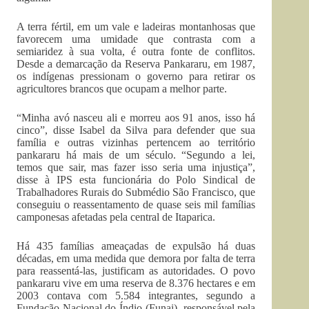
A terra fértil, em um vale e ladeiras montanhosas que
favorecem uma umidade que contrasta com a
semiaridez à sua volta, é outra fonte de conflitos.
Desde a demarcação da Reserva Pankararu, em 1987,
os indígenas pressionam o governo para retirar os
agricultores brancos que ocupam a melhor parte.
“Minha avó nasceu ali e morreu aos 91 anos, isso há
cinco”, disse Isabel da Silva para defender que sua
família e outras vizinhas pertencem ao território
pankararu há mais de um século. “Segundo a lei,
temos que sair, mas fazer isso seria uma injustiça”,
disse à IPS esta funcionária do Polo Sindical de
Trabalhadores Rurais do Submédio São Francisco, que
conseguiu o reassentamento de quase seis mil famílias
camponesas afetadas pela central de Itaparica.
Há 435 famílias ameaçadas de expulsão há duas
décadas, em uma medida que demora por falta de terra
para reassentá-las, justificam as autoridades. O povo
pankararu vive em uma reserva de 8.376 hectares e em
2003 contava com 5.584 integrantes, segundo a
Fundação Nacional do Índio (Funai), responsável pela