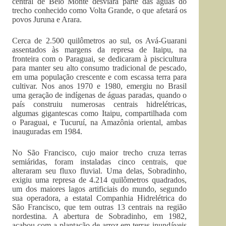
central de Belo Monte desviará parte das águas do
trecho conhecido como Volta Grande, o que afetará os
povos Juruna e Arara.
Cerca de 2.500 quilômetros ao sul, os Avá-Guarani
assentados às margens da represa de Itaipu, na
fronteira com o Paraguai, se dedicaram à piscicultura
para manter seu alto consumo tradicional de pescado,
em uma população crescente e com escassa terra para
cultivar. Nos anos 1970 e 1980, emergiu no Brasil
uma geração de indígenas de águas paradas, quando o
país construiu numerosas centrais hidrelétricas,
algumas gigantescas como Itaipu, compartilhada com
o Paraguai, e Tucuruí, na Amazônia oriental, ambas
inauguradas em 1984.
No São Francisco, cujo maior trecho cruza terras
semiáridas, foram instaladas cinco centrais, que
alteraram seu fluxo fluvial. Uma delas, Sobradinho,
exigiu uma represa de 4.214 quilômetros quadrados,
um dos maiores lagos artificiais do mundo, segundo
sua operadora, a estatal Companhia Hidrelétrica do
São Francisco, que tem outras 13 centrais na região
nordestina. A abertura de Sobradinho, em 1982,
acabou com a plantação de arroz em terras inundáveis