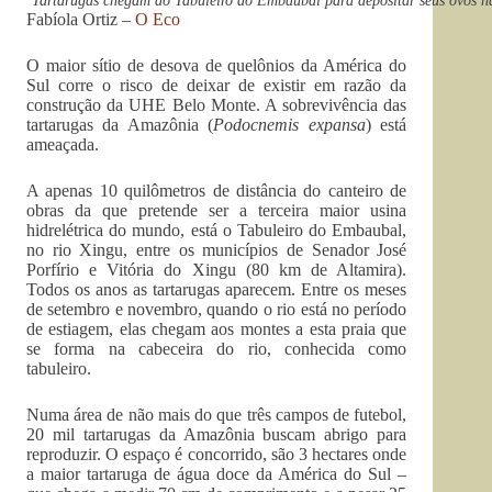
Tartarugas chegam ao Tabuleiro do Embaubal para depositar seus ovos 
Fabíola Ortiz –
O Eco
O maior sítio de desova de quelônios da América do
Sul corre o risco de deixar de existir em razão da
construção da UHE Belo Monte. A sobrevivência das
tartarugas da Amazônia (
Podocnemis expansa
) está
ameaçada.
A apenas 10 quilômetros de distância do canteiro de
obras da que pretende ser a terceira maior usina
hidrelétrica do mundo, está o Tabuleiro do Embaubal,
no rio Xingu, entre os municípios de Senador José
Porfírio e Vitória do Xingu (80 km de Altamira).
Todos os anos as tartarugas aparecem. Entre os meses
de setembro e novembro, quando o rio está no período
de estiagem, elas chegam aos montes a esta praia que
se forma na cabeceira do rio, conhecida como
tabuleiro.
Numa área de não mais do que três campos de futebol,
20 mil tartarugas da Amazônia buscam abrigo para
reproduzir. O espaço é concorrido, são 3 hectares onde
a maior tartaruga de água doce da América do Sul –