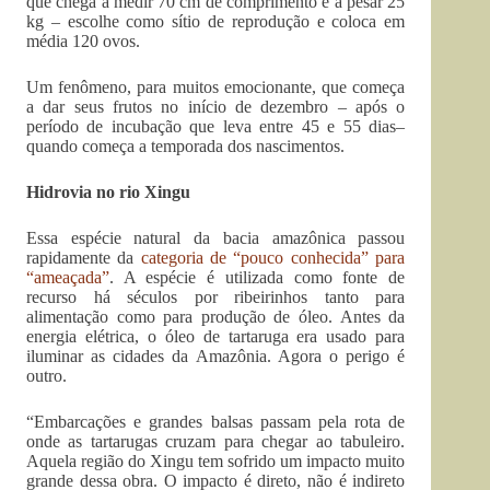
que chega a medir 70 cm de comprimento e a pesar 25
kg – escolhe como sítio de reprodução e coloca em
média 120 ovos.
Um fenômeno, para muitos emocionante, que começa
a dar seus frutos no início de dezembro – após o
período de incubação que leva entre 45 e 55 dias–
quando começa a temporada dos nascimentos.
Hidrovia no rio Xingu
Essa espécie natural da bacia amazônica passou
rapidamente da
categoria de “pouco conhecida” para
“ameaçada”
. A espécie é utilizada como fonte de
recurso há séculos por ribeirinhos tanto para
alimentação como para produção de óleo. Antes da
energia elétrica, o óleo de tartaruga era usado para
iluminar as cidades da Amazônia. Agora o perigo é
outro.
“Embarcações e grandes balsas passam pela rota de
onde as tartarugas cruzam para chegar ao tabuleiro.
Aquela região do Xingu tem sofrido um impacto muito
grande dessa obra. O impacto é direto, não é indireto