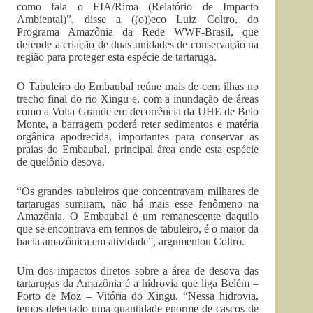
como fala o EIA/Rima (Relatório de Impacto
Ambiental)”, disse a ((o))eco Luiz Coltro, do
Programa Amazônia da Rede WWF-Brasil, que
defende a criação de duas unidades de conservação na
região para proteger esta espécie de tartaruga.
O Tabuleiro do Embaubal reúne mais de cem ilhas no
trecho final do rio Xingu e, com a inundação de áreas
como a Volta Grande em decorrência da UHE de Belo
Monte, a barragem poderá reter sedimentos e matéria
orgânica apodrecida, importantes para conservar as
praias do Embaubal, principal área onde esta espécie
de quelônio desova.
“Os grandes tabuleiros que concentravam milhares de
tartarugas sumiram, não há mais esse fenômeno na
Amazônia. O Embaubal é um remanescente daquilo
que se encontrava em termos de tabuleiro, é o maior da
bacia amazônica em atividade”, argumentou Coltro.
Um dos impactos diretos sobre a área de desova das
tartarugas da Amazônia é a hidrovia que liga Belém –
Porto de Moz – Vitória do Xingu. “Nessa hidrovia,
temos detectado uma quantidade enorme de cascos de