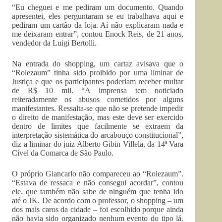
“Eu cheguei e me pediram um documento. Quando
apresentei, eles perguntaram se eu trabalhava aqui e
pediram um cartão da loja. Aí não explicaram nada e
me deixaram entrar”, contou Enock Reis, de 21 anos,
vendedor da Luigi Bertolli.
Na entrada do shopping, um cartaz avisava que o
“Rolezaum” tinha sido proibido por uma liminar de
Justiça e que os participantes poderiam receber multar
de R$ 10 mil. “A imprensa tem noticiado
reiteradamente os abusos cometidos por alguns
manifestantes. Ressalta-se que não se pretende impedir
o direito de manifestação, mas este deve ser exercido
dentro de limites que facilmente se extraem da
interpretação sistemática do arcabouço constitucional”,
diz a liminar do juiz Alberto Gibin Villela, da 14ª Vara
Cível da Comarca de São Paulo.
O próprio Giancarlo não compareceu ao “Rolezaum”.
“Estava de ressaca e não consegui acordar”, contou
ele, que também não sabe de ninguém que tenha ido
até o JK. De acordo com o professor, o shopping – um
dos mais caros da cidade – foi escolhido porque ainda
não havia sido organizado nenhum evento do tipo lá.