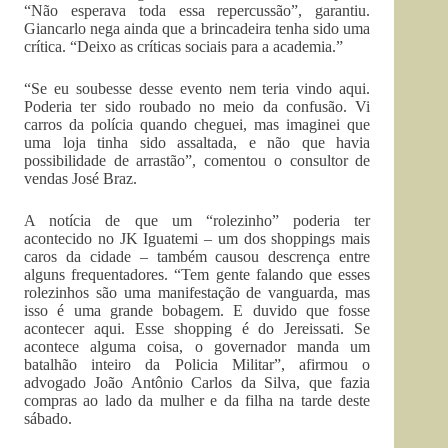
“Não esperava toda essa repercussão”, garantiu.
Giancarlo nega ainda que a brincadeira tenha sido uma
crítica. “Deixo as críticas sociais para a academia.”
“Se eu soubesse desse evento nem teria vindo aqui.
Poderia ter sido roubado no meio da confusão. Vi
carros da polícia quando cheguei, mas imaginei que
uma loja tinha sido assaltada, e não que havia
possibilidade de arrastão”, comentou o consultor de
vendas José Braz.
A notícia de que um “rolezinho” poderia ter
acontecido no JK Iguatemi – um dos shoppings mais
caros da cidade – também causou descrença entre
alguns frequentadores. “Tem gente falando que esses
rolezinhos são uma manifestação de vanguarda, mas
isso é uma grande bobagem. E duvido que fosse
acontecer aqui. Esse shopping é do Jereissati. Se
acontece alguma coisa, o governador manda um
batalhão inteiro da Policia Militar”, afirmou o
advogado João Antônio Carlos da Silva, que fazia
compras ao lado da mulher e da filha na tarde deste
sábado.