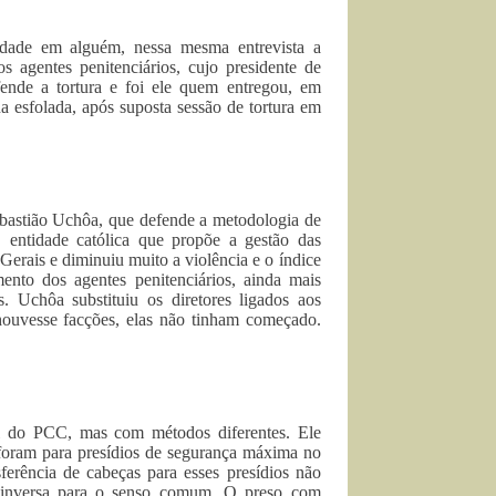
idade em alguém, nessa mesma entrevista a
s agentes penitenciários, cujo presidente de
ende a tortura e foi ele quem entregou, em
sfolada, após suposta sessão de tortura em
Sebastião Uchôa, que defende a metodologia de
 entidade católica que propõe a gestão das
Gerais e diminuiu muito a violência e o índice
ento dos agentes penitenciários, ainda mais
 Uchôa substituiu os diretores ligados aos
 houvesse facções, elas não tinham começado.
 do PCC, mas com métodos diferentes. Ele
s foram para presídios de segurança máxima no
sferência de cabeças para esses presídios não
a inversa para o senso comum. O preso com