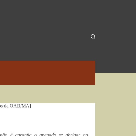
anos da OAB/MA]
 não é garantia o apenado se abrigar no