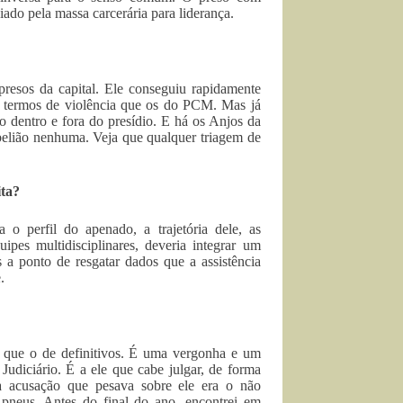
iado pela massa carcerária para liderança.
resos da capital. Ele conseguiu rapidamente
em termos de violência que os do PCM. Mas já
 dentro e fora do presídio. E há os Anjos da
ebelião nenhuma. Veja que qualquer triagem de
ita?
a o perfil do apenado, a trajetória dele, as
ipes multidisciplinares, deveria integrar um
s a ponto de resgatar dados que a assistência
.
r que o de definitivos. É uma vergonha e um
Judiciário. É a ele que cabe julgar, de forma
ca acusação que pesava sobre ele era o não
neus. Antes do final do ano, encontrei em