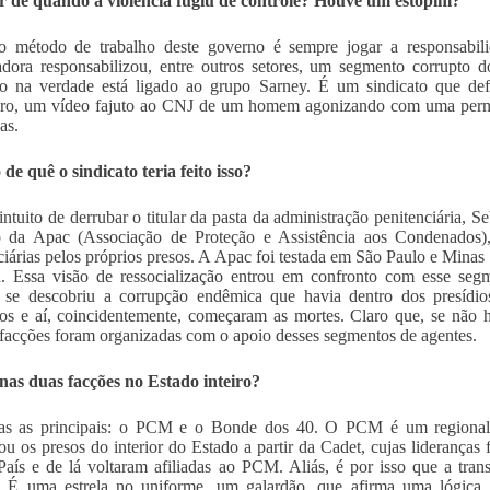
ir de quando a violência fugiu de controle? Houve um estopim?
 método de trabalho deste governo é sempre jogar a responsabil
dora responsabilizou, entre outros setores, um segmento corrupto do
to na verdade está ligado ao grupo Sarney. É um sindicato que def
o, um vídeo fajuto ao CNJ de um homem agonizando com uma perna e
as.
 de quê o sindicato teria feito isso?
ntuito de derrubar o titular da pasta da administração penitenciária, 
o da Apac (Associação de Proteção e Assistência aos Condenados),
ciárias pelos próprios presos. A Apac foi testada em São Paulo e Minas 
. Essa visão de ressocialização entrou em confronto com esse segm
se descobriu a corrupção endêmica que havia dentro dos presídios.
tos e aí, coincidentemente, começaram as mortes. Claro que, se não
facções foram organizadas com o apoio desses segmentos de agentes.
as duas facções no Estado inteiro?
as as principais: o PCM e o Bonde dos 40. O PCM é um regional
ou os presos do interior do Estado a partir da Cadet, cujas liderança
País e de lá voltaram afiliadas ao PCM. Aliás, é por isso que a tran
e. É uma estrela no uniforme, um galardão, que afirma uma lógic