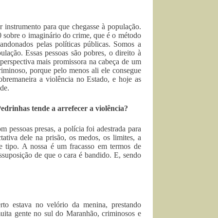
r instrumento para que chegasse à população.
 sobre o imaginário do crime, que é o método
bandonados pelas políticas públicas. Somos a
lação. Essas pessoas são pobres, o direito à
 perspectiva mais promissora na cabeça de um
riminoso, porque pelo menos ali ele consegue
obremaneira a violência no Estado, e hoje as
de.
drinhas tende a arrefecer a violência?
om pessoas presas, a polícia foi adestrada para
ativa dele na prisão, os medos, os limites, a
sse tipo. A nossa é um fracasso em termos de
essuposição de que o cara é bandido. E, sendo
rto estava no velório da menina, prestando
uita gente no sul do Maranhão, criminosos e