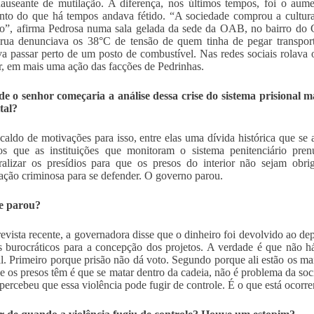
auseante de mutilação. A diferença, nos últimos tempos, foi o aum
to do que há tempos andava fétido. “A sociedade comprou a cultura
o”, afirma Pedrosa numa sala gelada da sede da OAB, no bairro do C
 rua denunciava os 38°C de tensão de quem tinha de pegar transpor
va passar perto de um posto de combustível. Nas redes sociais rolava 
r, em mais uma ação das facções de Pedrinhas.
e o senhor começaria a análise dessa crise do sistema prisional 
tal?
aldo de motivações para isso, entre elas uma dívida histórica que se
os que as instituições que monitoram o sistema penitenciário pre
ralizar os presídios para que os presos do interior não sejam obr
ação criminosa para se defender. O governo parou.
e parou?
evista recente, a governadora disse que o dinheiro foi devolvido ao de
s burocráticos para a concepção dos projetos. A verdade é que não 
al. Primeiro porque prisão não dá voto. Segundo porque ali estão os ma
e os presos têm é que se matar dentro da cadeia, não é problema da soc
percebeu que essa violência pode fugir de controle. É o que está ocorre