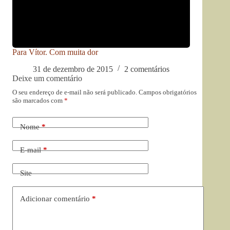
Para Vítor. Com muita dor
31 de dezembro de 2015
2 comentários
Deixe um comentário
O seu endereço de e-mail não será publicado.
Campos obrigatórios
são marcados com
*
Nome
*
E-mail
*
Site
Adicionar comentário
*