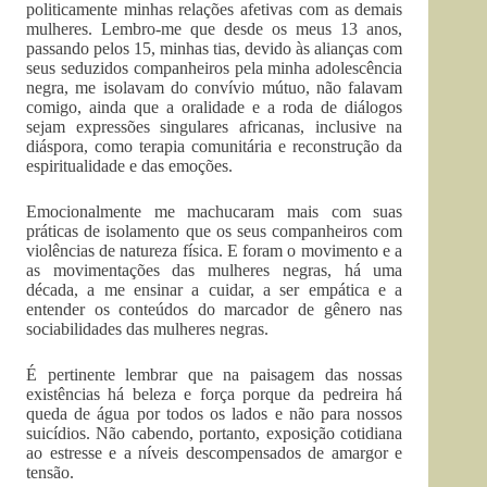
politicamente minhas relações afetivas com as demais
mulheres. Lembro-me que desde os meus 13 anos,
passando pelos 15, minhas tias, devido às alianças com
seus seduzidos companheiros pela minha adolescência
negra, me isolavam do convívio mútuo, não falavam
comigo, ainda que a oralidade e a roda de diálogos
sejam expressões singulares africanas, inclusive na
diáspora, como terapia comunitária e reconstrução da
espiritualidade e das emoções.
Emocionalmente me machucaram mais com suas
práticas de isolamento que os seus companheiros com
violências de natureza física. E foram o movimento e a
as movimentações das mulheres negras, há uma
década, a me ensinar a cuidar, a ser empática e a
entender os conteúdos do marcador de gênero nas
sociabilidades das mulheres negras.
É pertinente lembrar que na paisagem das nossas
existências há beleza e força porque da pedreira há
queda de água por todos os lados e não para nossos
suicídios. Não cabendo, portanto, exposição cotidiana
ao estresse e a níveis descompensados de amargor e
tensão.