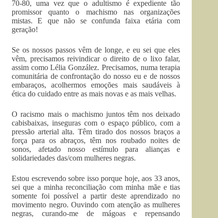
70-80, uma vez que o adultismo é expediente tão
promissor quanto o machismo nas organizações
mistas. E que não se confunda faixa etária com
geração!
Se os nossos passos vêm de longe, e eu sei que eles
vêm, precisamos reivindicar o direito de o lixo falar,
assim como Lélia González. Precisamos, numa terapia
comunitária de confrontação do nosso eu e de nossos
embaraços, acolhermos emoções mais saudáveis à
ética do cuidado entre as mais novas e as mais velhas.
O racismo mais o machismo juntos têm nos deixado
cabisbaixas, inseguras com o espaço público, com a
pressão arterial alta. Têm tirado dos nossos braços a
força para os abraços, têm nos roubado noites de
sonos, afetado nosso estímulo para alianças e
solidariedades das/com mulheres negras.
Estou escrevendo sobre isso porque hoje, aos 33 anos,
sei que a minha reconciliação com minha mãe e tias
somente foi possível a partir deste aprendizado no
movimento negro. Ouvindo com atenção as mulheres
negras, curando-me de mágoas e repensando