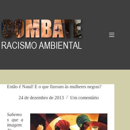
Pular
para
o
conteúdo
Então é Natal! E o que fizeram às mulheres negras?
24 de dezembro de 2013
Um comentário
Sabemo
s que a
imagem