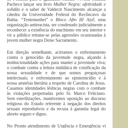
Pacheco lançar seu livro
Mulher
Negra: afetividade e
solidão
e o saber de Valdecir Nascimento alcançar a
cátedra da Universidade Federal do Recôncavo da
Bahia. “Testemunhei” o
Bloco Afro Ilê Aiyê
, uma
organização antirracista, ser condenado judicialmente a
reconhecer a existência do machismo em seu interior e
vir a público retratar-se pelas agressões ocasionadas à
jovem mulher negra Deise Sacramento.
Em direção semelhante, acirramos o enfrentamento
contra o genocídio da juventude negra, alçando à
institucionalidade ações para manter a juventude viva;
o combate contra a leitura midiática de coisificação da
nossa sexualidade e de que somos preguiçosas
intelectuais; o enfrentamento ao epistemicídio e à
nossa amnésia literária a respeito de Carolina de Jesus.
Casamos identidades lésbicas negras com o combate
às violações perpetradas pelo Sr. Marco Feliciano.
Sem esterilizações, mantivemos oposição ao discurso
religioso do Estado referente à negação dos direitos
sexuais reprodutivos e da recusa à garantia legal do
aborto seguro e digno.
No Pronto atendimento de Urgência e Emergência vi