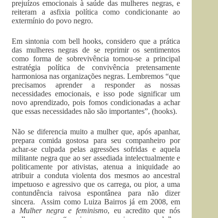
prejuízos emocionais à saúde das mulheres negras, e
reiteram a asfixia política como condicionante ao
extermínio do povo negro.
Em sintonia com bell hooks, considero que a prática
das mulheres negras de se reprimir os sentimentos
como forma de sobrevivência tornou-se a principal
estratégia política de convivência pretensamente
harmoniosa nas organizações negras. Lembremos “que
precisamos aprender a responder as nossas
necessidades emocionais, e isso pode significar um
novo aprendizado, pois fomos condicionadas a achar
que essas necessidades não são importantes”, (hooks).
Não se diferencia muito a mulher que, após apanhar,
prepara comida gostosa para seu companheiro por
achar-se culpada pelas agressões sofridas e aquela
militante negra que ao ser assediada intelectualmente e
politicamente por ativistas, atenua a iniquidade ao
atribuir a conduta violenta dos mesmos ao ancestral
impetuoso e agressivo que os carrega, ou pior, a uma
contundência raivosa espontânea para não dizer
sincera. Assim como Luiza Bairros já em 2008, em
a
Mulher negra e feminismo
, eu acredito que nós