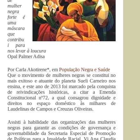
de
mulher
negra
forte é
uma
máscara
que
contribu
i para
nos levar à loucura
Opal Palmer Adisa
Por Carla Akotirene*, em
População Negra e Saúde
Que o movimento de mulheres negras se constitui no
mais exitoso e atuante do planeta Sueli Carneiro nos
ensina, e este ano de 2013 foi marcado pela conquista
de reivindicações históricas, a citar a Emenda
Constitucional nº72, a qual consagrou dignidade e
direitos no espaço doméstico às milhares de
Laudelinas de Campos e Creuzas Oliveiras.
Assisti à habilidade das organizações das mulheres
negras para garantir as condições de governança e
governabilidade da Secretaria Especial de Promoção
de Políticas para a Igualdade Racial. Vi Ana Claudia