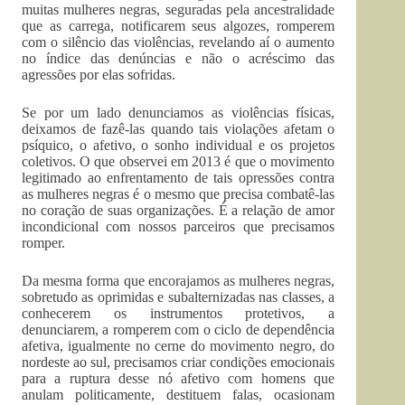
muitas mulheres negras, seguradas pela ancestralidade
que as carrega, notificarem seus algozes, romperem
com o silêncio das violências, revelando aí o aumento
no índice das denúncias e não o acréscimo das
agressões por elas sofridas.
Se por um lado denunciamos as violências físicas,
deixamos de fazê-las quando tais violações afetam o
psíquico, o afetivo, o sonho individual e os projetos
coletivos. O que observei em 2013 é que o movimento
legitimado ao enfrentamento de tais opressões contra
as mulheres negras é o mesmo que precisa combatê-las
no coração de suas organizações. É a relação de amor
incondicional com nossos parceiros que precisamos
romper.
Da mesma forma que encorajamos as mulheres negras,
sobretudo as oprimidas e subalternizadas nas classes, a
conhecerem os instrumentos protetivos, a
denunciarem, a romperem com o ciclo de dependência
afetiva, igualmente no cerne do movimento negro, do
nordeste ao sul, precisamos criar condições emocionais
para a ruptura desse nó afetivo com homens que
anulam politicamente, destituem falas, ocasionam