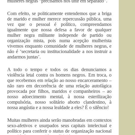
mulheres negras “precisamos nos unir em separado”.
Com efeito, se politicamente entendemos que a briga
de marido e mulher merece repercussão pública, uma
vez que o pessoal é político, compreendamos
igualmente que nossa defesa a favor de qualquer
mulher negra militante independe de partido ou
organização mista, pois numa acepção mulherista
vivemos enquanto comunidade de mulheres negras, e
não é ‘secretaria ou institucionalidade a nos instruir a
andarmos juntas’.
A todo o tempo e todos os dias denunciamos a
violência letal contra os homens negros. Em troca, o
que recebemos em relação ao nosso encarceramento –
não raro em decorrência de uma relação autofágica
provocada por filhos, maridos e companheiros – ao
nosso adoecimento mental, à nossa esterilização
compulsória, nosso solitário aborto clandestino, à
nossa angústia e a nossa lealdade a eles? É o silêncio!
Muitas mulheres ainda serão manobradas em contextos
sexo-afetivos e usurpados seus capitais intelectual e
político para conferir o
status
de organização nacional