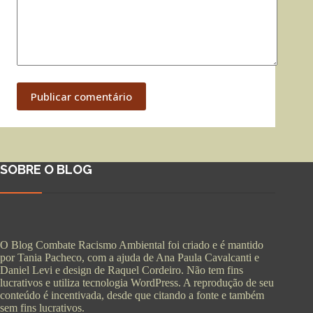
Publicar comentário
SOBRE O BLOG
O Blog Combate Racismo Ambiental foi criado e é mantido
por Tania Pacheco, com a ajuda de Ana Paula Cavalcanti e
Daniel Levi e design de Raquel Cordeiro. Não tem fins
lucrativos e utiliza tecnologia WordPress. A reprodução de seu
conteúdo é incentivada, desde que citando a fonte e também
sem fins lucrativos.