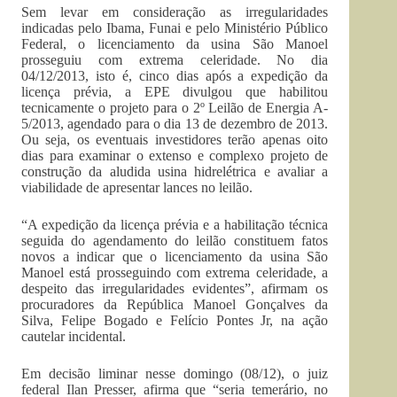
Sem levar em consideração as irregularidades
indicadas pelo Ibama, Funai e pelo Ministério Público
Federal, o licenciamento da usina São Manoel
prosseguiu com extrema celeridade. No dia
04/12/2013, isto é, cinco dias após a expedição da
licença prévia, a EPE divulgou que habilitou
tecnicamente o projeto para o 2º Leilão de Energia A-
5/2013, agendado para o dia 13 de dezembro de 2013.
Ou seja, os eventuais investidores terão apenas oito
dias para examinar o extenso e complexo projeto de
construção da aludida usina hidrelétrica e avaliar a
viabilidade de apresentar lances no leilão.
“A expedição da licença prévia e a habilitação técnica
seguida do agendamento do leilão constituem fatos
novos a indicar que o licenciamento da usina São
Manoel está prosseguindo com extrema celeridade, a
despeito das irregularidades evidentes”, afirmam os
procuradores da República Manoel Gonçalves da
Silva, Felipe Bogado e Felício Pontes Jr, na ação
cautelar incidental.
Em decisão liminar nesse domingo (08/12), o juiz
federal Ilan Presser, afirma que “seria temerário, no