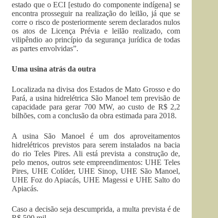
estado que o ECI [estudo do componente indígena] se
encontra prosseguir na realização do leilão, já que se
corre o risco de posteriormente serem declarados nulos
os atos de Licença Prévia e leilão realizado, com
vilipêndio ao princípio da segurança jurídica de todas
as partes envolvidas”.
Uma usina atrás da outra
Localizada na divisa dos Estados de Mato Grosso e do
Pará, a usina hidrelétrica São Manoel tem previsão de
capacidade para gerar 700 MW, ao custo de R$ 2,2
bilhões, com a conclusão da obra estimada para 2018.
A usina São Manoel é um dos aproveitamentos
hidrelétricos previstos para serem instalados na bacia
do rio Teles Pires. Ali está prevista a construção de,
pelo menos, outros sete empreendimentos: UHE Teles
Pires, UHE Colíder, UHE Sinop, UHE São Manoel,
UHE Foz do Apiacás, UHE Magessi e UHE Salto do
Apiacás.
Caso a decisão seja descumprida, a multa prevista é de
R$ 500 mil.