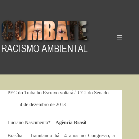
Pular
para
o
conteúdo
PEC do Trabalho Escravo voltará à CCJ do Senado
4 de dezembro de 2013
Luciano Nascimento* –
Agência Brasil
Brasília – Tramitando há 14 anos no Congresso, a