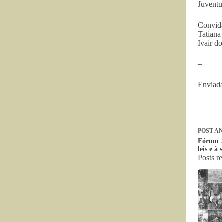
Juventu
Convid
Tatiana
Ivair d
–
Enviada
POST
AN
Fórum Ju
leis e à
Posts r