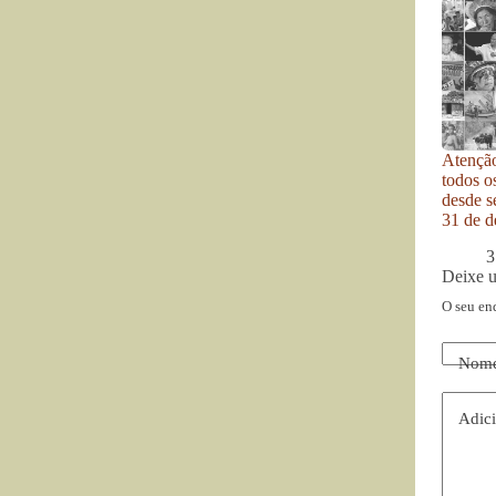
Atenção
todos o
desde se
31 de d
3
Deixe 
O seu en
Nom
Adici