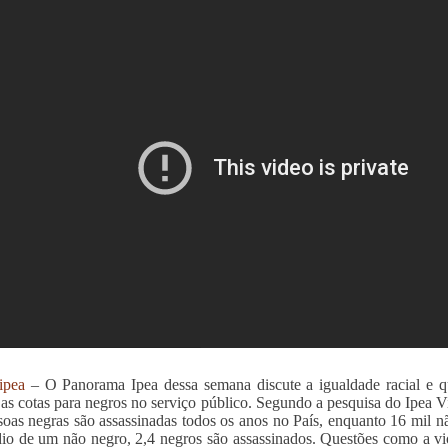
ipea
– O Panorama Ipea dessa semana discute a igualdade racial e q
 as cotas para negros no serviço público. Segundo a pesquisa do Ipea V
soas negras são assassinadas todos os anos no País, enquanto 16 mil n
io de um não negro, 2,4 negros são assassinados. Questões como a vi