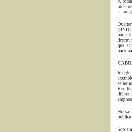
A rotin
uma de
estrange
Queríam
(BNDES)
parte i
desenvo
que aco
nacionai
CABR
Imagine
exemplo
se ter 
Rondôn
diferen
empresa
Nossa s
pública
Sob a a