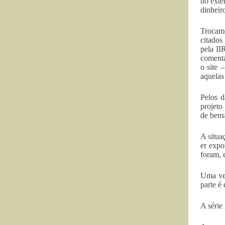
no exte
dinheiro
Trocamo
citados
pela II
comentá
o site 
aquelas
Pelos d
projeto
de bens
A situa
er expo
foram, 
Uma ver
parte é
A série