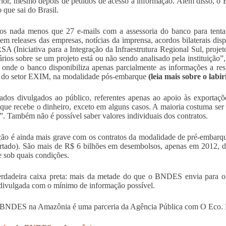
rior, mesmo depois de pedidos de acesso à informação. Além disso, o
 que sai do Brasil.
s nada menos que 27 e-mails com a assessoria do banco para tentar 
 em releases das empresas, notícias da imprensa, acordos bilaterais dis
RSA (Iniciativa para a Integração da Infraestrutura Regional Sul, pro
rios sobre se um projeto está ou não sendo analisado pela instituição”
– onde o banco disponibiliza apenas parcialmente as informações a re
 do setor EXIM, na modalidade pós-embarque
(leia mais sobre o labi
ados divulgados ao público, referentes apenas ao apoio às exportaç
 que recebe o dinheiro, exceto em alguns casos. A maioria costuma se
”. Também não é possível saber valores individuais dos contratos.
ção é ainda mais grave com os contratos da modalidade de pré-embarqu
rtado). São mais de R$ 6 bilhões em desembolsos, apenas em 2012, d
e sob quais condições.
dadeira caixa preta: mais da metade do que o BNDES envia para o ex
 divulgada com o mínimo de informação possível.
 BNDES na Amazônia é uma parceria da Agência Pública com O Eco. 