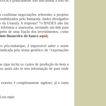
 BNDES praticamente não discrimina a rota do
confirmar negociações referentes a projetos
ponibilizados pelo Itamaraty, dados divulgados
jeto da Unasul). A resposta? “o BNDES não faz
, informou a assessoria, enviando um link para
speito de uma fração dos investimentos, como
rinto financeiro do banco
aqui
).
ões pós-embarque, é impossível saber o nome
r indicada pelo nome genérico de “exportações
e (que inclui os custos de produção do bem a
os quais não se tem informação de para onde
terior é completamente sigiloso; já a outra
Leia mais: