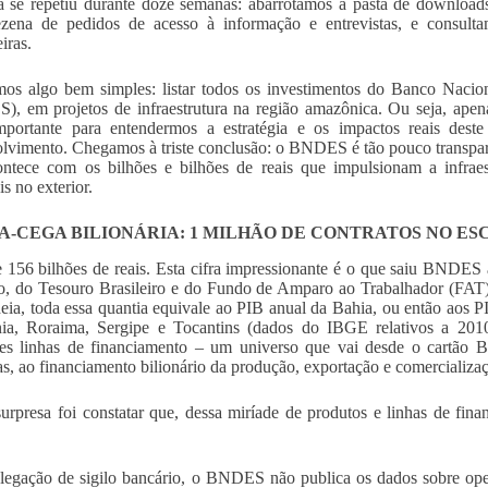
a se repetiu durante doze semanas: abarrotamos a pasta de downloads
zena de pedidos de acesso à informação e entrevistas, e consulta
iras.
os algo bem simples: listar todos os investimentos do Banco Naci
, em projetos de infraestrutura na região amazônica. Ou seja, ape
mportante para entendermos a estratégia e os impactos reais dest
lvimento. Chegamos à triste conclusão: o BNDES é tão pouco transpar
ntece com os bilhões e bilhões de reais que impulsionam a infraes
s no exterior.
A-CEGA BILIONÁRIA: 1 MILHÃO DE CONTRATOS NO ES
 156 bilhões de reais. Esta cifra impressionante é o que saiu BNDES
, do Tesouro Brasileiro e do Fundo de Amparo ao Trabalhador (FAT)
ideia, toda essa quantia equivale ao PIB anual da Bahia, ou então aos
ia, Roraima, Sergipe e Tocantins (dados do IBGE relativos a 2010
tes linhas de financiamento – um universo que vai desde o cartão
s, ao financiamento bilionário da produção, exportação e comercializaçã
urpresa foi constatar que, dessa miríade de produtos e linhas de fin
.
legação de sigilo bancário, o BNDES não publica os dados sobre oper