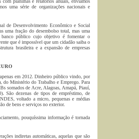
 com planilhas e relatórios anuais, enviamos
mos uma série de organizações nacionais e
onal de Desenvolvimento Econômico e Social
nas uma fração do desembolso total, mas uma
e banco público cujo objetivo é fomentar o
ente que é impossível que um cidadão saiba o
trutura brasileira e a expansão de empresas
CURO
 apenas em 2012. Dinheiro público vindo, por
, do Ministério do Trabalho e Emprego. Para
 PIBs somados de Acre, Alagoas, Amapá, Piauí,
). São dezenas de tipos de empréstimo, de
 BNDES, voltado a micro, pequenas e médias
o de bens e serviços no exterior.
anciamento, pouquíssima informação é tornada
ações indiretas automáticas, aquelas que são