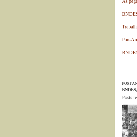
As peg
BNDES n
Trabalh
Pan-Ama
BNDES,
POST
AN
BNDES, 
Posts r