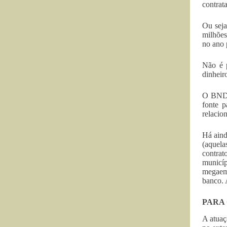
contrat
Ou seja
milhões
no ano 
Não é p
dinheir
O BNDES
fonte p
relacio
Há aind
(aquela
contrat
munic
megaem
banco. 
PARA 
A atuaç