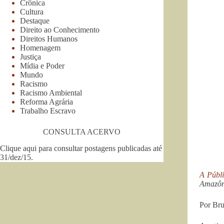
Crônica
Cultura
Destaque
Direito ao Conhecimento
Direitos Humanos
Homenagem
Justiça
Mídia e Poder
Mundo
Racismo
Racismo Ambiental
Reforma Agrária
Trabalho Escravo
CONSULTA ACERVO
Clique aqui para consultar postagens publicadas até
31/dez/15
.
A Públ
Amazôni
Por Bru