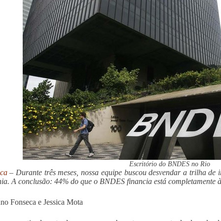
Escritório do BNDES no Rio
ica
– Durante três meses, nossa equipe buscou desvendar a trilha de i
a. A conclusão: 44% do que o BNDES financia está completamente à
no Fonseca e Jessica Mota