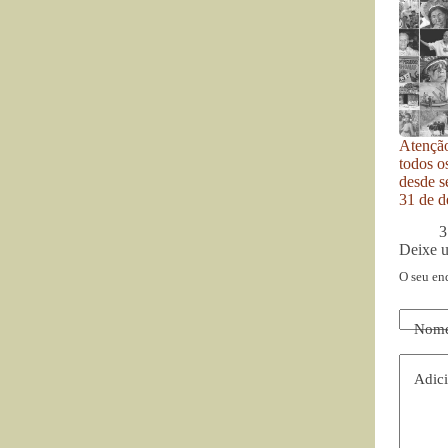
Atenção
todos o
desde se
31 de d
3
Deixe 
O seu en
Nom
Adici