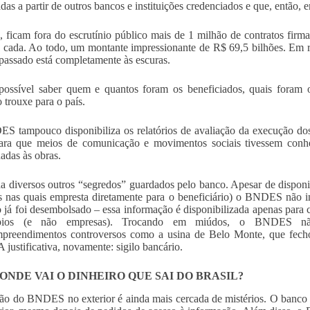
adas a partir de outros bancos e instituições credenciados e que, então
, ficam fora do escrutínio público mais de 1 milhão de contratos fi
 cada. Ao todo, um montante impressionante de R$ 69,5 bilhões. E
passado está completamente às escuras.
ossível saber quem e quantos foram os beneficiados, quais foram o
o trouxe para o país.
 tampouco disponibiliza os relatórios de avaliação da execução dos 
ara que meios de comunicação e movimentos sociais tivessem conhe
nadas às obras.
a diversos outros “segredos” guardados pelo banco. Apesar de disponib
s nas quais empresta diretamente para o beneficiário) o BNDES não 
o já foi desembolsado – essa informação é disponibilizada apenas para 
ípios (e não empresas). Trocando em miúdos, o BNDES não
preendimentos controversos como a usina de Belo Monte, que fech
A justificativa, novamente: sigilo bancário.
ONDE VAI O DINHEIRO QUE SAI DO BRASIL?
ão do BNDES no exterior é ainda mais cercada de mistérios. O banco