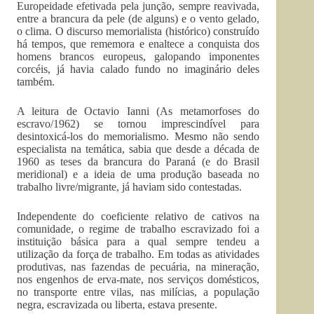
Europeidade efetivada pela junção, sempre reavivada,
entre a brancura da pele (de alguns) e o vento gelado,
o clima. O discurso memorialista (histórico) construído
há tempos, que rememora e enaltece a conquista dos
homens brancos europeus, galopando imponentes
corcéis, já havia calado fundo no imaginário deles
também.
A leitura de Octavio Ianni (As metamorfoses do
escravo/1962) se tornou imprescindível para
desintoxicá-los do memorialismo. Mesmo não sendo
especialista na temática, sabia que desde a década de
1960 as teses da brancura do Paraná (e do Brasil
meridional) e a ideia de uma produção baseada no
trabalho livre/migrante, já haviam sido contestadas.
Independente do coeficiente relativo de cativos na
comunidade, o regime de trabalho escravizado foi a
instituição básica para a qual sempre tendeu a
utilização da força de trabalho. Em todas as atividades
produtivas, nas fazendas de pecuária, na mineração,
nos engenhos de erva-mate, nos serviços domésticos,
no transporte entre vilas, nas milícias, a população
negra, escravizada ou liberta, estava presente.