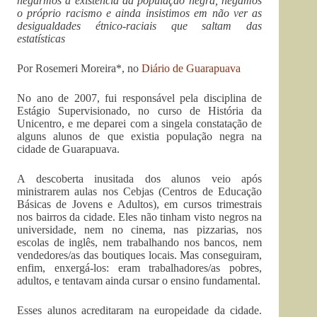
negarmos a existência da população negra, negamos
o próprio racismo e ainda insistimos em não ver as
desigualdades étnico-raciais que saltam das
estatísticas
Por Rosemeri Moreira*, no
Diário de Guarapuava
No ano de 2007, fui responsável pela disciplina de
Estágio Supervisionado, no curso de História da
Unicentro, e me deparei com a singela constatação de
alguns alunos de que existia população negra na
cidade de Guarapuava.
A descoberta inusitada dos alunos veio após
ministrarem aulas nos Cebjas (Centros de Educação
Básicas de Jovens e Adultos), em cursos trimestrais
nos bairros da cidade. Eles não tinham visto negros na
universidade, nem no cinema, nas pizzarias, nos
escolas de inglês, nem trabalhando nos bancos, nem
vendedores/as das boutiques locais. Mas conseguiram,
enfim, enxergá-los: eram trabalhadores/as pobres,
adultos, e tentavam ainda cursar o ensino fundamental.
Esses alunos acreditaram na europeidade da cidade.