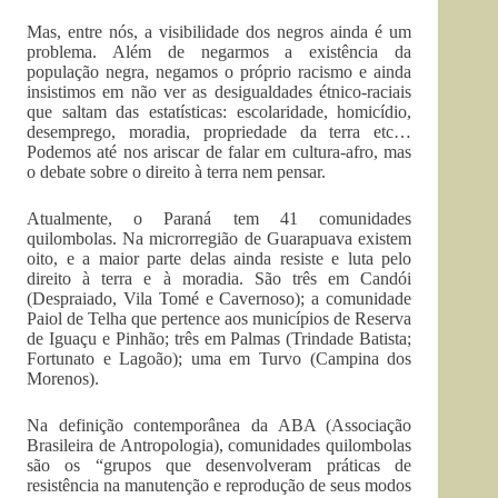
Mas, entre nós, a visibilidade dos negros ainda é um
problema. Além de negarmos a existência da
população negra, negamos o próprio racismo e ainda
insistimos em não ver as desigualdades étnico-raciais
que saltam das estatísticas: escolaridade, homicídio,
desemprego, moradia, propriedade da terra etc…
Podemos até nos ariscar de falar em cultura-afro, mas
o debate sobre o direito à terra nem pensar.
Atualmente, o Paraná tem 41 comunidades
quilombolas. Na microrregião de Guarapuava existem
oito, e a maior parte delas ainda resiste e luta pelo
direito à terra e à moradia. São três em Candói
(Despraiado, Vila Tomé e Cavernoso); a comunidade
Paiol de Telha que pertence aos municípios de Reserva
de Iguaçu e Pinhão; três em Palmas (Trindade Batista;
Fortunato e Lagoão); uma em Turvo (Campina dos
Morenos).
Na definição contemporânea da ABA (Associação
Brasileira de Antropologia), comunidades quilombolas
são os “grupos que desenvolveram práticas de
resistência na manutenção e reprodução de seus modos