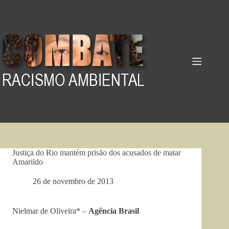
Pular
para
o
conteúdo
Justiça do Rio mantém prisão dos acusados de matar
Amarildo
26 de novembro de 2013
Nielmar de Oliveira* –
Agência Brasil