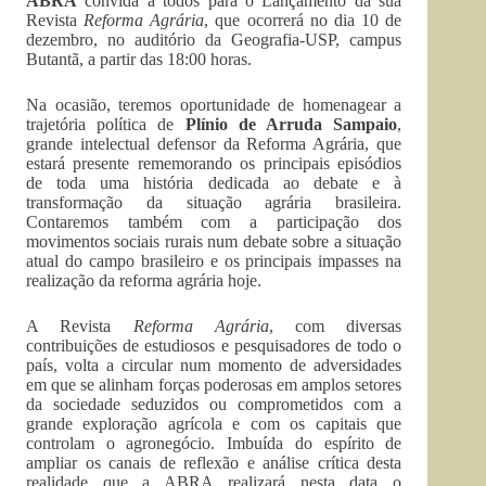
ABRA
convida a todos para o Lançamento da sua
Revista
Reforma Agrária
, que ocorrerá no dia 10 de
dezembro, no auditório da Geografia-USP, campus
Butantã, a partir das 18:00 horas.
Na ocasião, teremos oportunidade de homenagear a
trajetória política de
Plínio de Arruda Sampaio
,
grande intelectual defensor da Reforma Agrária, que
estará presente rememorando os principais episódios
de toda uma história dedicada ao debate e à
transformação da situação agrária brasileira.
Contaremos também com a participação dos
movimentos sociais rurais num debate sobre a situação
atual do campo brasileiro e os principais impasses na
realização da reforma agrária hoje.
A Revista
Reforma Agrária
, com diversas
contribuições de estudiosos e pesquisadores de todo o
país, volta a circular num momento de adversidades
em que se alinham forças poderosas em amplos setores
da sociedade seduzidos ou comprometidos com a
grande exploração agrícola e com os capitais que
controlam o agronegócio. Imbuída do espírito de
ampliar os canais de reflexão e análise crítica desta
realidade que a ABRA realizará nesta data o