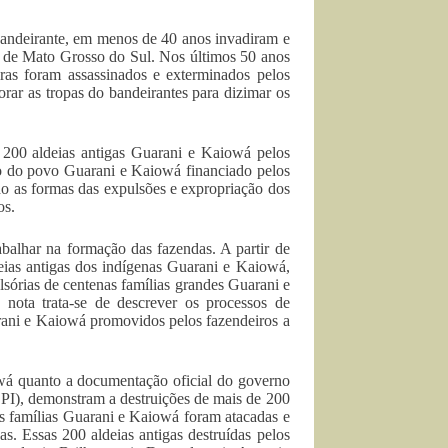
 bandeirante, em menos de 40 anos invadiram e
o de Mato Grosso do Sul. Nos últimos 50 anos
iras foram assassinados e exterminados pelos
rar as tropas do bandeirantes para dizimar os
e 200 aldeias antigas Guarani e Kaiowá pelos
ão do povo Guarani e Kaiowá financiado pelos
o as formas das expulsões e expropriação dos
os.
balhar na formação das fazendas. A partir de
deias antigas dos indígenas Guarani e Kaiowá,
sórias de centenas famílias grandes Guarani e
 nota trata-se de descrever os processos de
uarani e Kaiowá promovidos pelos fazendeiros a
owá quanto a documentação oficial do governo
(SPI), demonstram a destruições de mais de 200
ias famílias Guarani e Kaiowá foram atacadas e
as. Essas 200 aldeias antigas destruídas pelos