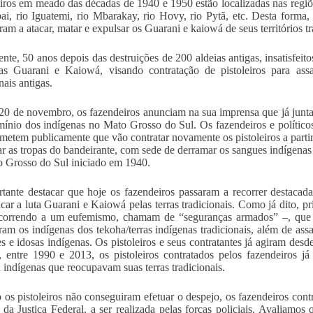
iros em meado das décadas de 1940 e 1950 estão localizadas nas regiões
, rio Iguatemi, rio Mbarakay, rio Hovy, rio Pytã, etc. Desta forma, 
am a atacar, matar e expulsar os Guarani e kaiowá de seus territórios tr
nte, 50 anos depois das destruições de 200 aldeias antigas, insatisfeit
as Guarani e Kaiowá, visando contratação de pistoleiros para assas
nais antigas.
20 de novembro, os fazendeiros anunciam na sua imprensa que já junt
mínio dos indígenas no Mato Grosso do Sul. Os fazendeiros e político
etem publicamente que vão contratar novamente os pistoleiros a part
ar as tropas do bandeirante, com sede de derramar os sangues indígenas 
 Grosso do Sul iniciado em 1940.
tante destacar que hoje os fazendeiros passaram a recorrer destacad
acar a luta Guarani e Kaiowá pelas terras tradicionais. Como já dito, pr
ecorrendo a um eufemismo, chamam de “seguranças armados” –, que já
ram os indígenas dos tekoha/terras indígenas tradicionais, além de assas
s e idosas indígenas. Os pistoleiros e seus contratantes já agiram des
, entre 1990 e 2013, os pistoleiros contratados pelos fazendeiros 
indígenas que reocupavam suas terras tradicionais.
os pistoleiros não conseguiram efetuar o despejo, os fazendeiros con
 da Justiça Federal, a ser realizada pelas forças policiais. Avaliamos