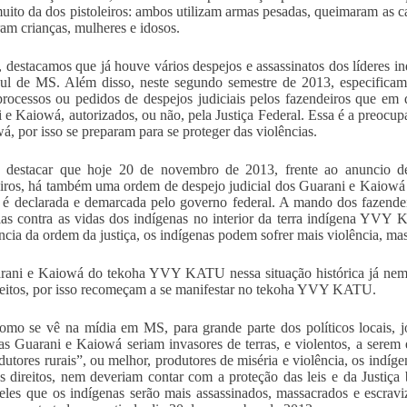
muito da dos pistoleiros: ambos utilizam armas pesadas, queimaram as
ram crianças, mulheres e idosos.
, destacamos que já houve vários despejos e assassinatos dos líderes in
ul de MS. Além disso, neste segundo semestre de 2013, especifica
processos ou pedidos de despejos judiciais pelos fazendeiros que em 
 e Kaiowá, autorizados, ou não, pela Justiça Federal. Essa é a preocup
á, por isso se preparam para se proteger das violências.
a destacar que hoje 20 de novembro de 2013, frente ao anuncio de
iros, há também uma ordem de despejo judicial dos Guarani e Kaiow
 é declarada e demarcada pelo governo federal. A mando dos fazendei
ias contra as vidas dos indígenas no interior da terra indígena Y
ncia da ordem da justiça, os indígenas podem sofrer mais violência, m
ani e Kaiowá do tekoha YVY KATU nessa situação histórica já nem s
reitos, por isso recomeçam a se manifestar no tekoha YVY KATU.
omo se vê na mídia em MS, para grande parte dos políticos locais, jo
as Guarani e Kaiowá seriam invasores de terras, e violentos, a serem
dutores rurais”, ou melhor, produtores de miséria e violência, os indí
s direitos, nem deveriam contar com a proteção das leis e da Justiça
eles que os indígenas serão mais assassinados, massacrados e escra