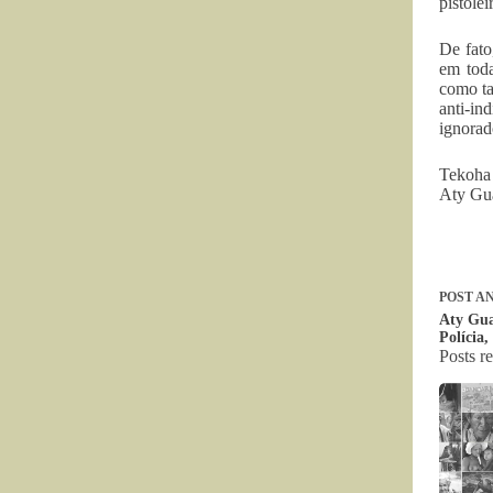
pistole
De fato
em toda
como ta
anti-in
ignorad
Tekoha
Aty G
POST
AN
Aty Gua
Polícia,
Posts r