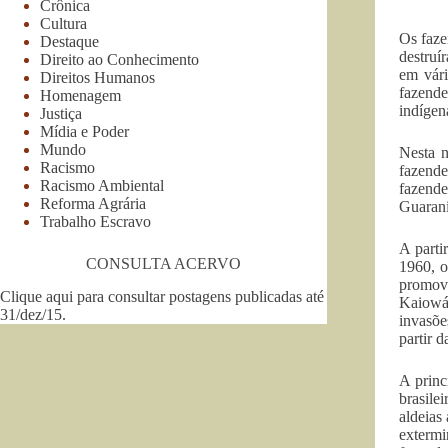
Crônica
Cultura
Os faze
Destaque
destruí
Direito ao Conhecimento
em vári
Direitos Humanos
fazende
Homenagem
indígen
Justiça
Mídia e Poder
Mundo
Nesta n
Racismo
fazende
Racismo Ambiental
fazende
Reforma Agrária
Guarani
Trabalho Escravo
A parti
CONSULTA ACERVO
1960, o
promove
Clique aqui para consultar postagens publicadas até
Kaiowá 
31/dez/15
.
invasõe
partir 
A princ
brasile
aldeias
extermi