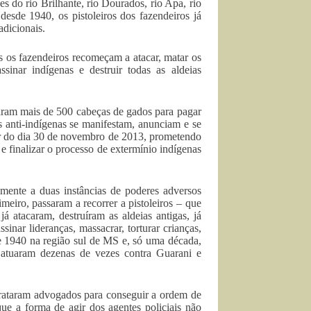
 do rio Brilhante, rio Dourados, rio Apa, rio
desde 1940, os pistoleiros dos fazendeiros já
adicionais.
os os fazendeiros recomeçam a atacar, matar os
sinar indígenas e destruir todas as aldeias
aram mais de 500 cabeças de gados para pagar
s anti-indígenas se manifestam, anunciam e se
ir do dia 30 de novembro de 2013, prometendo
e finalizar o processo de extermínio indígenas
amente a duas instâncias de poderes adversos
imeiro, passaram a recorrer a pistoleiros – que
 atacaram, destruíram as aldeias antigas, já
sinar lideranças, massacrar, torturar crianças,
de 1940 na região sul de MS e, só uma década,
já atuaram dezenas de vezes contra Guarani e
trataram advogados para conseguir a ordem de
 que a forma de agir dos agentes policiais não