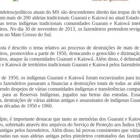
ndeiros/políticos atuais do MS são descendentes direito das tropas do
ram mais de 200 aldeias tradicionais Guarani e Kaiowá no atual Estad
as terras indígenas tradicionais comunidades Guarani e Kaiowá inte
iros. No dia 30 de novembro de 2013, os fazendeiros pretendem revigo
as no Mato Grosso do Sul.
ota é descrito o tema relativo ao processo de destruições de mais d
iros, promovidos a partir de 1950, destacando o genocídio e dizimaç
iros, ataque às comunidades Guarani e Kaiowá. Além disso, é delinead
 e Kaiowá de territórios tradicionais Guarani e Kaiowá pelos fazendeir
r de 1950, os indígenas Guarani e Kaiowá foram escravizados para tra
s fazendeiros passaram a financiar a destruições totais de todas as al
ndo despejos de várias comunidades indígenas e transferências compul
para as Reservas Indígenas, jogados nas beiras das estradas. Essa
s, destruições de várias aldeias antigas e assassinatos de indígenas G
das décadas de 1950 e 1960.
ípio, é importante destacar que tanto as memórias dos Guarani e Kai
iro, sobretudo através dos arquivos do Serviço de Proteção aos Índios 
 antigas pelos fazendeiros. Além disso, há provas consistentes que vár
nadas nas suas aldeias antigas pelos pistoleiros contratados das fazend