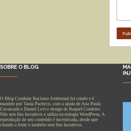
Pub
SOBRE O BLOG
MA
IN
O Blog Combate Racismo Ambiental foi criado e é
mantido por Tania Pacheco, com a ajuda de Ana Paula
Cavalcanti e Daniel Levi e design de Raquel Cordeiro.
Não tem fins lucrativos e utiliza tecnologia WordPress. A
reprodução de seu conteúdo é incentivada, desde que
citando a fonte e também sem fins lucrativos.