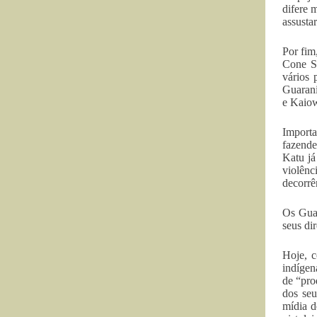
difere 
assusta
Por fim
Cone S
vários 
Guarani
e Kaiow
Import
fazende
Katu já
violênc
decorrê
Os Guar
seus di
Hoje, c
indígen
de “pro
dos seu
mídia d