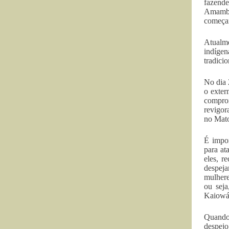
fazende
Amambai
começar
Atualme
indígen
tradicio
No dia 
o exter
comprom
revigor
no Mato
É impor
para at
eles, r
despeja
mulhere
ou seja
Kaiowá 
Quando 
despejo