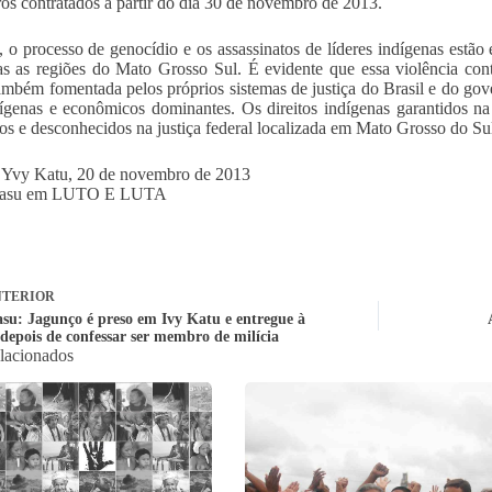
iros contratados a partir do dia 30 de novembro de 2013.
, o processo de genocídio e os assassinatos de líderes indígenas estão
s as regiões do Mato Grosso Sul. É evidente que essa violência con
mbém fomentada pelos próprios sistemas de justiça do Brasil e do gover
dígenas e econômicos dominantes. Os direitos indígenas garantidos na
os e desconhecidos na justiça federal localizada em Mato Grosso do Su
 Yvy Katu, 20 de novembro de 2013
uasu em LUTO E LUTA
TERIOR
su: Jagunço é preso em Ivy Katu e entregue à
 depois de confessar ser membro de milícia
elacionados