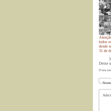
Atenção
todos o
desde se
31 de d
3
Deixe 
O seu en
Nom
Adici