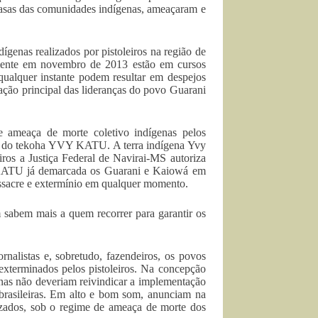
 casas das comunidades indígenas, ameaçaram e
dígenas realizados por pistoleiros na região de
mente em novembro de 2013 estão em cursos
qualquer instante podem resultar em despejos
ação principal das lideranças do povo Guarani
 ameaça de morte coletivo indígenas pelos
á do tekoha YVY KATU. A terra indígena Yvy
ros a Justiça Federal de Navirai-MS autoriza
VY KATU já demarcada os Guarani e Kaiowá em
assacre e extermínio em qualquer momento.
abem mais a quem recorrer para garantir os
rnalistas e, sobretudo, fazendeiros, os povos
 exterminados pelos pistoleiros. Na concepção
genas não deveriam reivindicar a implementação
 brasileiras. Em alto e bom som, anunciam na
vizados, sob o regime de ameaça de morte dos