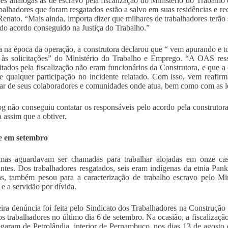
es análogas às de escravo pela fiscalização do Ministério do Trabalh
abalhadores que foram resgatados estão a salvo em suas residências e re
Renato. “Mais ainda, importa dizer que milhares de trabalhadores terão
r do acordo conseguido na Justiça do Trabalho.”
 na época da operação, a construtora declarou que “ vem apurando e t
 às solicitações” do Ministério do Trabalho e Emprego. “A OAS res
citados pela fiscalização não eram funcionários da Construtora, e que a
e qualquer participação no incidente relatado. Com isso, vem reafi
ar de seus colaboradores e comunidades onde atua, bem como com as le
og não conseguiu contatar os responsáveis pelo acordo pela construto
 assim que a obtiver.
e em setembro
imas aguardavam ser chamadas para trabalhar alojadas em onze c
ntes. Dos trabalhadores resgatados, seis eram indígenas da etnia Pan
s, também pesou para a caracterização de trabalho escravo pelo Mi
 e a servidão por dívida.
ira denúncia foi feita pelo Sindicato dos Trabalhadores na Construçã
os trabalhadores no último dia 6 de setembro. Na ocasião, a fiscalizaçã
garam de Petrolândia, interior de Pernambuco, nos dias 13 de agosto