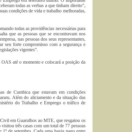
o e Emprego em setembro último. O importante
ceberam todas as verbas a que tinham direito”,
 suas condições de vida e trabalho melhoradas,
omando todas as providências necessárias para
salta que as pessoas que se encontravam nos
 empresa, nas pessoas dos seus representantes,
rmar seu forte compromisso com a segurança e
gislações vigentes”.
ra OAS até o momento e colocará a posição da
asas de Cumbica que estavam em condições
kararu. Além do aliciamento e da situação das
nistério do Trabalho e Emprego o tráfico de
o Civil em Guarulhos ao MTE, que resgatou os
o visitou três casas com um total de 77 pessoas
 e 1º de setembro. Cada uma havia pago entre