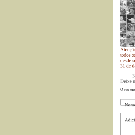
Atenção
todos o
desde se
31 de d
3
Deixe 
O seu en
Nom
Adici