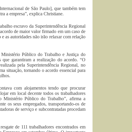
nternacional de São Paulo], que também tem
tra a empresa”, explica Christiane.
rabalho escravo da Superintendência Regional
o acordo de maior valor firmado em um caso de
e as autoridades não irão relaxar com relação
 Ministério Público do Trabalho e Justiça do
s que garantiram a realização do acordo. “O
realizada pela Superintendência Regional, no
a situação, tornando o acordo essencial para
ulhos.
o contava com alojamentos tendo que procurar
alojar em local decente todos os trabalhadores
 Ministério Público do Trabalho”, afirma a
te os seus empregados, transportando-os de
estadoras de serviço e subcontratadas procedam
esgate de 111 trabalhadores encontrados em