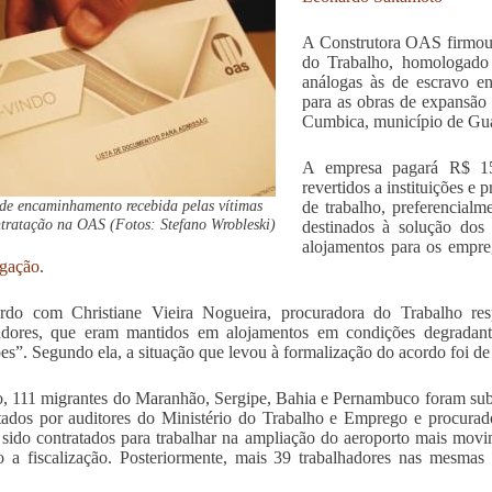
A Construtora OAS firmou 
do Trabalho, homologado 
análogas às de escravo en
para as obras de expansão
Cumbica, município de Gua
A empresa pagará R$ 15
revertidos a instituições e 
de encaminhamento recebida pelas vítimas
de trabalho, preferencial
tratação na OAS (Fotos: Stefano Wrobleski)
destinados à solução dos
alojamentos para os empr
gação
.
rdo com Christiane Vieira Nogueira, procuradora do Trabalho res
hadores, que eram mantidos em alojamentos em condições degradant
es”. Segundo ela, a situação que levou à formalização do acordo foi de
, 111 migrantes do Maranhão, Sergipe, Bahia e Pernambuco foram sub
tados por auditores do Ministério do Trabalho e Emprego e procurad
sido contratados para trabalhar na ampliação do aeroporto mais mov
 a fiscalização. Posteriormente, mais 39 trabalhadores nas mesmas