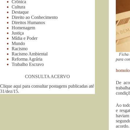
Crônica
Cultura
Destaque
Direito ao Conhecimento
Direitos Humanos
Homenagem
Justiça
Mídia e Poder
Mundo
Racismo
Racismo Ambiental
Ficha 
Reforma Agrária
para con
Trabalho Escravo
homolo
CONSULTA ACERVO
De aco
Clique aqui para consultar postagens publicadas até
trabal
31/dez/15
.
condiçõ
Ao todo
e resga
haviam 
segundo
acordo.