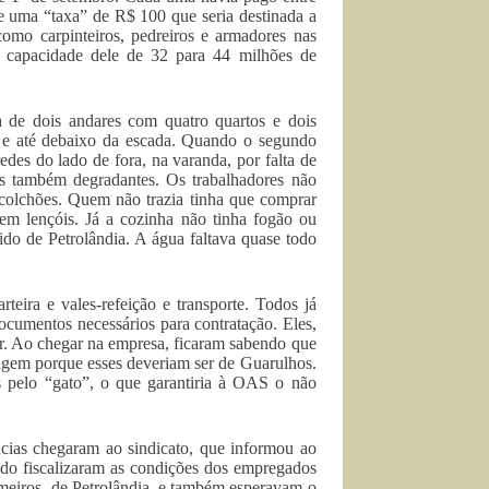
e uma “taxa” de R$ 100 que seria destinada a
como carpinteiros, pedreiros e armadores nas
 capacidade dele de 32 para 44 milhões de
 de dois andares com quatro quartos e dois
a e até debaixo da escada. Quando o segundo
des do lado de fora, na varanda, por falta de
es também degradantes. Os trabalhadores não
 colchões. Quem não trazia tinha que comprar
em lençóis. Já a cozinha não tinha fogão ou
do de Petrolândia. A água faltava quase todo
eira e vales-refeição e transporte. Todos já
cumentos necessários para contratação. Eles,
ar. Ao chegar na empresa, ficaram sabendo que
rigem porque esses deveriam ser de Guarulhos.
s pelo “gato”, o que garantiria à OAS o não
ncias chegaram ao sindicato, que informou ao
ndo fiscalizaram as condições dos empregados
meiros, de Petrolândia, e também esperavam o