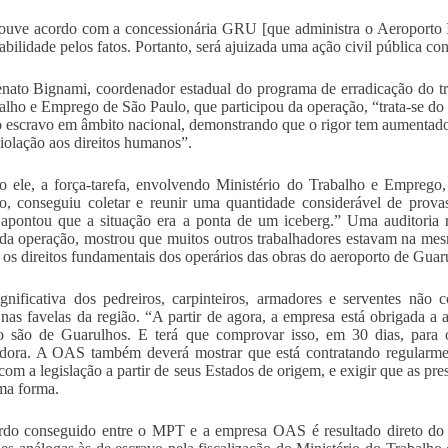
uve acordo com a concessionária GRU [que administra o Aeroporto I
abilidade pelos fatos. Portanto, será ajuizada uma ação civil pública con
nato Bignami, coordenador estadual do programa de erradicação do t
alho e Emprego de São Paulo, que participou da operação, “trata-se d
o escravo em âmbito nacional, demonstrando que o rigor tem aumentado 
violação aos direitos humanos”.
 ele, a força-tarefa, envolvendo Ministério do Trabalho e Emprego,
o, conseguiu coletar e reunir uma quantidade considerável de prova
 apontou que a situação era a ponta de um iceberg.” Uma auditoria 
da operação, mostrou que muitos outros trabalhadores estavam na mesm
r os direitos fundamentais dos operários das obras do aeroporto de Guar
ignificativa dos pedreiros, carpinteiros, armadores e serventes nã
 nas favelas da região. “A partir de agora, a empresa está obrigada a 
 são de Guarulhos. E terá que comprovar isso, em 30 dias, para o
dora. A OAS também deverá mostrar que está contratando regularmen
com a legislação a partir de seus Estados de origem, e exigir que as pr
ma forma.
do conseguido entre o MPT e a empresa OAS é resultado direto do r