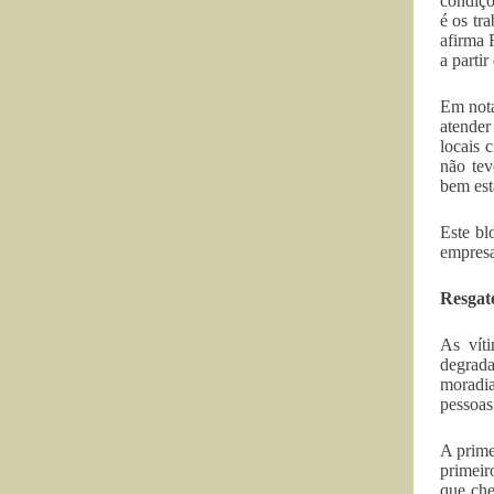
condiçõ
é os tr
afirma 
a parti
Em nota
atender
locais 
não tev
bem est
Este bl
empresa
Resgat
As vít
degrada
moradia
pessoas
A prime
primeir
que che