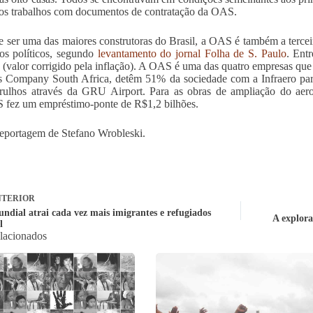
dos trabalhos com documentos de contratação da OAS.
 ser uma das maiores construtoras do Brasil, a OAS é também a tercei
os políticos, segundo
levantamento do jornal Folha de S. Paulo
. Ent
 (valor corrigido pela inflação). A OAS é uma das quatro empresas qu
s Company South Africa, detêm 51% da sociedade com a Infraero para
ulhos através da GRU Airport. Para as obras de ampliação do aerop
fez um empréstimo-ponte de R$1,2 bilhões.
portagem de Stefano Wrobleski.
TERIOR
undial atrai cada vez mais imigrantes e refugiados
A explora
l
elacionados