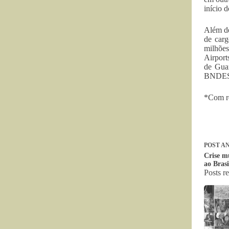
início 
Além de
de carg
milhões
Airport
de Guar
BNDES 
*Com re
POST
AN
Crise m
ao Brasi
Posts r