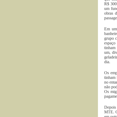
R$ 300 
um func
obras 
passage
Em um d
banheir
grupo c
espaço 
tinham 
um, div
geladei
dia.
Os empr
tinham 
no enta
não pod
Os migr
pagamen
Depois 
MTE. Os
em outr