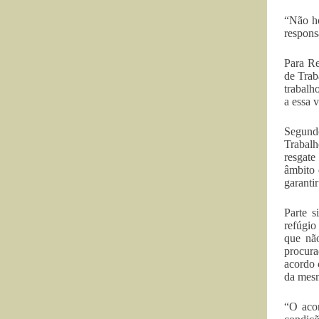
“Não ho
respons
Para Re
de Trab
trabalh
a essa 
Segundo
Trabalh
resgate
âmbito 
garanti
Parte s
refúgio
que não
procura
acordo 
da mes
“O acor