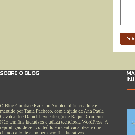
Pub
SOBRE O BLOG
MA
IN
O Blog Combate Racismo Ambiental foi criado e é
mantido por Tania Pacheco, com a ajuda de Ana Paula
Cavalcanti e Daniel Levi e design de Raquel Cordeiro.
Não tem fins lucrativos e utiliza tecnologia WordPress. A
reprodução de seu conteúdo é incentivada, desde que
citando a fonte e também sem fins lucrativos.