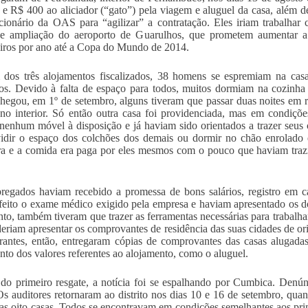
e R$ 400 ao aliciador (“gato”) pela viagem e aluguel da casa, além d
ionário da OAS para “agilizar” a contratação. Eles iriam trabalhar 
de ampliação do aeroporto de Guarulhos, que prometem aumentar a
iros por ano até a Copa do Mundo de 2014.
os três alojamentos fiscalizados, 38 homens se espremiam na casa
os. Devido à falta de espaço para todos, muitos dormiam na cozinh
hegou, em 1º de setembro, alguns tiveram que passar duas noites em re
no interior. Só então outra casa foi providenciada, mas em condiçõ
nenhum móvel à disposição e já haviam sido orientados a trazer seus
idir o espaço dos colchões dos demais ou dormir no chão enrolado 
ra e a comida era paga por eles mesmos com o pouco que haviam trazi
egados haviam recebido a promessa de bons salários, registro em cart
feito o exame médico exigido pela empresa e haviam apresentado os do
nto, também tiveram que trazer as ferramentas necessárias para trabalh
eriam apresentar os comprovantes de residência das suas cidades de o
antes, então, entregaram cópias de comprovantes das casas alugada
to dos valores referentes ao alojamento, como o aluguel.
do primeiro resgate, a notícia foi se espalhando por Cumbica. Denú
 auditores retornaram ao distrito nos dias 10 e 16 de setembro, qua
as oito casas. Todos se encontravam em condições semelhantes aos pri