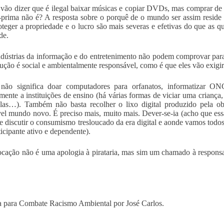
vão dizer que é ilegal baixar músicas e copiar DVDs, mas comprar de
-prima não é? A resposta sobre o porquê de o mundo ser assim reside no
oteger a propriedade e o lucro são mais severas e efetivas do que as q
de.
ndústrias da informação e do entretenimento não podem comprovar pa
ução é social e ambientalmente responsável, como é que eles vão exigi
não significa doar computadores para orfanatos, informatizar ONG
amente a instituições de ensino (há várias formas de viciar uma crianç
las…). Também não basta recolher o lixo digital produzido pela o
el mundo novo. É preciso mais, muito mais. Dever-se-ia (acho que essa
e discutir o consumismo tresloucado da era digital e aonde vamos todos
ticipante ativo e dependente).
cação não é uma apologia à pirataria, mas sim um chamado à responsab
 para Combate Racismo Ambiental por José Carlos.