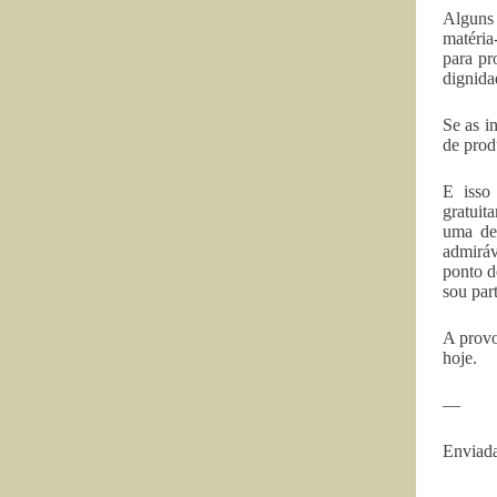
Alguns 
matéria
para pr
dignida
Se as i
de prod
E isso 
gratuit
uma de
admiráv
ponto d
sou par
A provo
hoje.
—
Enviada