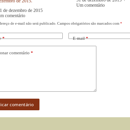
ezembro de 2015.
Um comentário
1 de dezembro de 2015
um comentário
dereço de e-mail não será publicado.
Campos obrigatórios são marcados com
*
e
*
E-mail
*
onar comentário
*
licar comentário