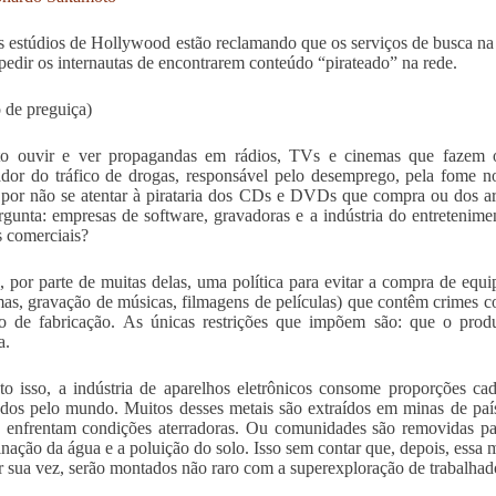
 estúdios de Hollywood estão reclamando que os serviços de busca na 
pedir os internautas de encontrarem conteúdo “pirateado” na rede.
o de preguiça)
to ouvir e ver propagandas em rádios, TVs e cinemas que fazem o 
ador do tráfico de drogas, responsável pelo desemprego, pela fome 
 por não se atentar à pirataria dos CDs e DVDs que compra ou dos arq
gunta: empresas de software, gravadoras e a indústria do entretenim
s comerciais?
e, por parte de muitas delas, uma política para evitar a compra de equi
as, gravação de músicas, filmagens de películas) que contêm crimes 
o de fabricação. As únicas restrições que impõem são: que o produ
a.
o isso, a indústria de aparelhos eletrônicos consome proporções ca
dos pelo mundo. Muitos desses metais são extraídos em minas de paíse
, enfrentam condições aterradoras. Ou comunidades são removidas pa
nação da água e a poluição do solo. Isso sem contar que, depois, essa
r sua vez, serão montados não raro com a superexploração de trabalhado