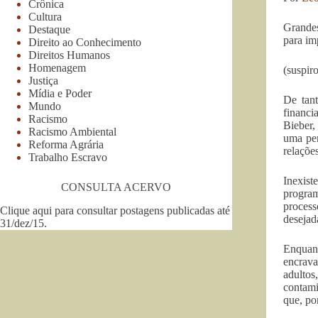
Crônica
Cultura
Grandes
Destaque
para im
Direito ao Conhecimento
Direitos Humanos
Homenagem
(suspir
Justiça
Mídia e Poder
De tan
Mundo
financi
Racismo
Bieber,
Racismo Ambiental
uma per
Reforma Agrária
relaçõe
Trabalho Escravo
Inexist
CONSULTA ACERVO
program
process
Clique aqui para consultar postagens publicadas até
desejad
31/dez/15
.
Enquant
encrava
adultos
contami
que, po