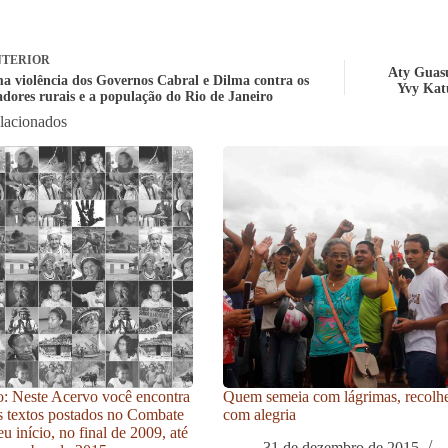
TERIOR
Aty Guasu
a violência dos Governos Cabral e Dilma contra os
Yvy Katu
adores rurais e a população do Rio de Janeiro
elacionados
: Neste Acervo você encontra
Quem semeia com lágrimas, recolh
s textos postados no Combate
com alegria
u início, no final de 2009, até
31 de dezembro de 2015