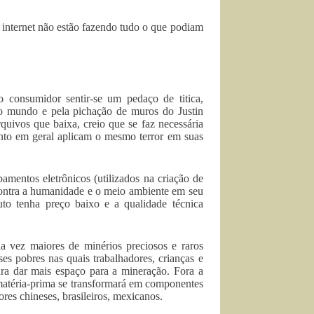
internet não estão fazendo tudo o que podiam
consumidor sentir-se um pedaço de titica,
no mundo e pela pichação de muros do Justin
uivos que baixa, creio que se faz necessária
ento em geral aplicam o mesmo terror em suas
pamentos eletrônicos (utilizados na criação de
contra a humanidade e o meio ambiente em seu
to tenha preço baixo e a qualidade técnica
da vez maiores de minérios preciosos e raros
s pobres nas quais trabalhadores, crianças e
ra dar mais espaço para a mineração. Fora a
 matéria-prima se transformará em componentes
res chineses, brasileiros, mexicanos.