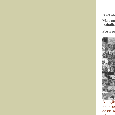
POST
AN
Mais um
trabalh
Posts r
Atenção
todos o
desde se