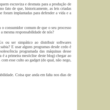
 quem escraviza e desmata para a produção de
 fato de que, historicamente, as leis criadas
ue foram implantadas para defender a vida e a
ra o consumidor comum de que o seu processo
r a mesma responsabilidade de nós?
s ou ser simpático ao distribuir softwares
a, sabia? E usar alguns programas desde cedo é
bsolescência programada das máquinas desse
 é a primeira mesóclise deste blog) chegar ao
 com esse culto ao gadget (do qual, não nego,
ilidade. Coisa que anda em falta nos dias de