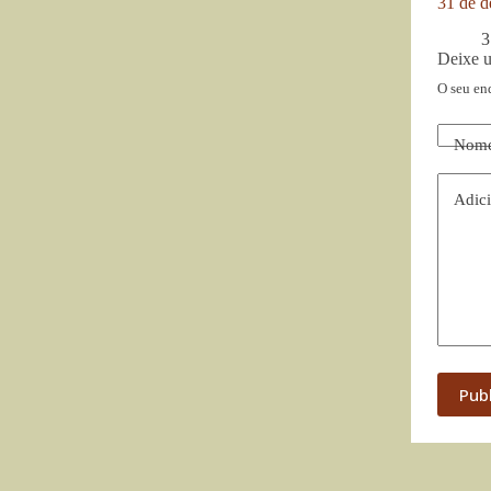
31 de d
3
Deixe 
O seu en
Nom
Adici
Pub