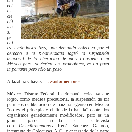
um
ent
os
cie
ntíf
ico
s,
pe
nal
es y administrativos, una demanda colectiva por el
derecho a la biodiversidad logró la suspensión
temporal de la liberación de maíz transgénico en
México pero, advierten sus promotores, es un paso
importante pero sólo un paso
Adazahira Chavez –
Desinformémonos
México, Distrito Federal. La demanda colectiva que
logró, como medida precautoria, la suspensión de los
permisos de liberación de maíz transgénico en México
“no es el principio y el fin de la batalla” contra los
organismos genéticamente modificados, pero es un
gran paso, señala en entrevista
con
Desinformémonos
René Sánchez Galindo,
integrante de Colectivas, A.C., y encargado de la parte