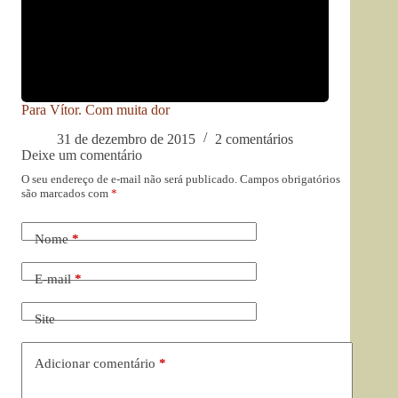
Para Vítor. Com muita dor
31 de dezembro de 2015
2 comentários
Deixe um comentário
O seu endereço de e-mail não será publicado.
Campos obrigatórios
são marcados com
*
Nome
*
E-mail
*
Site
Adicionar comentário
*