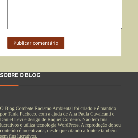
Publicar comentário
SOBRE O BLOG
O Blog Combate Racismo Ambiental foi criado e é mantido
por Tania Pacheco, com a ajuda de Ana Paula Cavalcanti e
Daniel Levi e design de Raquel Cordeiro. Não tem fins
lucrativos e utiliza tecnologia WordPress. A reprodução de seu
conteúdo é incentivada, desde que citando a fonte e também
sem fins lucrativos.