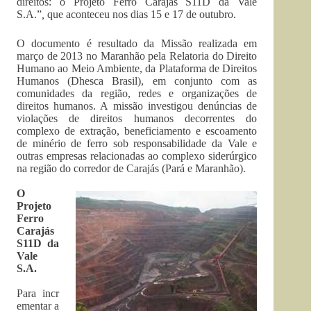
direitos: o Projeto Ferro Carajás S11D da Vale
S.A.”
,
que aconteceu nos dias 15 e 17 de outubro.
O documento é resultado da Missão realizada em
março de 2013 no Maranhão pela Relatoria do Direito
Humano ao Meio Ambiente, da Plataforma de Direitos
Humanos (Dhesca Brasil), em conjunto com as
comunidades da região, redes e organizações de
direitos humanos. A missão investigou denúncias de
violações de direitos humanos decorrentes do
complexo de extração, beneficiamento e escoamento
de minério de ferro sob responsabilidade da Vale e
outras empresas relacionadas ao complexo siderúrgico
na região do corredor de Carajás (Pará e Maranhão).
O
Projeto
Ferro
Carajás
S11D da
Vale
S.A.
Para incr
ementar a