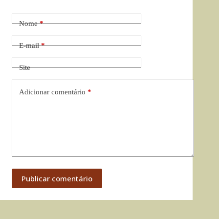
Nome
*
E-mail
*
Site
Adicionar comentário
*
Publicar comentário