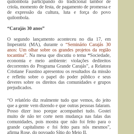
quilombola participando do tradicional tambor de
criola, momento de festa, de pagamento de promessa e
de expressão da cultura, luta e força do povo
quilombola.
“Carajás 30 anos”
O segundo lançamento aconteceu no dia 17, em
Imperatriz (MA), durante o
“Seminário Carajás 30
anos: Um olhar sobre os grandes projetos da região
tocantina”
. Na mesa que discutiu o tema
“
Sociedade,
economia e meio ambiente: violações dedireitos
decorrentes do Programa Grande Carajás”, a Relatora
Cristiane Faustino apresentou os resultados da missão
e refletiu sobre o papel do poder público e seus
deveres sobre os direitos das comunidades e grupos
prejudicados.
“O relatório diz realmente tudo que vemos, do jeito
que a gente vem dizendo e que outras pessoas falaram.
Posso dizer isso porque acompanhei tudo. Gostei
muito de não ter corte nem mudança nas falas das
comunidades, pois mostra que não foi feito para o
grande capitalismo e foi feito para nós mesmos”,
afirma Rose, do povoado Sítio do Meio II.