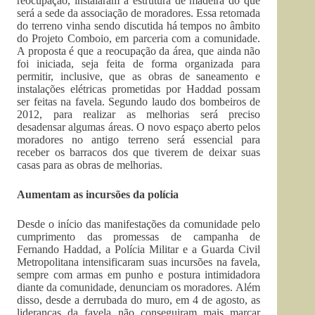
reocupação, instalaram a estrutura de madeira do que
será a sede da associação de moradores. Essa retomada
do terreno vinha sendo discutida há tempos no âmbito
do Projeto Comboio, em parceria com a comunidade.
A proposta é que a reocupação da área, que ainda não
foi iniciada, seja feita de forma organizada para
permitir, inclusive, que as obras de saneamento e
instalações elétricas prometidas por Haddad possam
ser feitas na favela. Segundo laudo dos bombeiros de
2012, para realizar as melhorias será preciso
desadensar algumas áreas. O novo espaço aberto pelos
moradores no antigo terreno será essencial para
receber os barracos dos que tiverem de deixar suas
casas para as obras de melhorias.
Aumentam as incursões da polícia
Desde o início das manifestações da comunidade pelo
cumprimento das promessas de campanha de
Fernando Haddad, a Polícia Militar e a Guarda Civil
Metropolitana intensificaram suas incursões na favela,
sempre com armas em punho e postura intimidadora
diante da comunidade, denunciam os moradores. Além
disso, desde a derrubada do muro, em 4 de agosto, as
lideranças da favela não conseguiram mais marcar