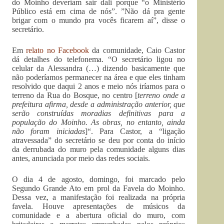
do Moinho deveriam sair dali porque “o Ministério
Público está em cima de nós”. ”Não dá pra gente
brigar com o mundo pra vocês ficarem aí”, disse o
secretário.
Em
relato no Facebook
da comunidade, Caio Castor
dá detalhes do telefonema. “O secretário ligou no
celular da Alessandra (…) dizendo basicamente que
não poderíamos permanecer na área e que eles tinham
resolvido que daqui 2 anos e meio nós iríamos para o
terreno da Rua do Bosque, no centro [
terreno onde a
prefeitura afirma, desde a administração anterior, que
serão construídas moradias definitivas para a
população do Moinho. As obras, no entanto, ainda
não foram iniciadas
]“. Para Castor, a “ligação
atravessada” do secretário se deu por conta do início
da derrubada do muro pela comunidade alguns dias
antes, anunciada por meio das redes sociais.
O dia 4 de agosto, domingo, foi marcado pelo
Segundo Grande Ato em prol da Favela do Moinho.
Dessa vez, a manifestação foi realizada na própria
favela. Houve apresentações de músicos da
comunidade e a abertura oficial do muro, com