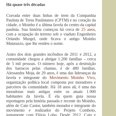
Há quase três décadas
Cravada entre duas linhas de trem da Companhia
Paulista de Trens Paulistanos (CPTM) e no coração da
cidade, o Moinho é a última favela do centro da capital
paulista. Sua história começou há cerca de
25 anos
,
com a ocupação do terreno sob o viaduto Engenheiro
Orlando Murgel, onde ficava o antigo Moinho
Matarazzo, que lhe rendeu o nome.
Antes dos dois grandes incêndios de 2011 e 2012, a
comunidade chegou a abrigar 1.200 famílias – cerca
de 5 mil pessoas. O número hoje, após a destruição
dos barracos pelas chamas, é de 480 famílias.
Alessandra Moja, de 29 anos, é uma das lideranças da
favela e integrante do
Movimento Moinho Vivo
,
organização política local composta por moradores e
parceiros da comunidade. Há 18 anos ali, é uma das
moradoras mais antigas entre os atuais 1.900
habitantes da favela. É ela quem guia nossa
reportagem pela história passada e recente do Moinho,
além de Caio Castor, também morador e integrante do
movimento e realizador do Projeto Comboio,
juntamente com Flávia Lobo. Desde 2012, Caio e