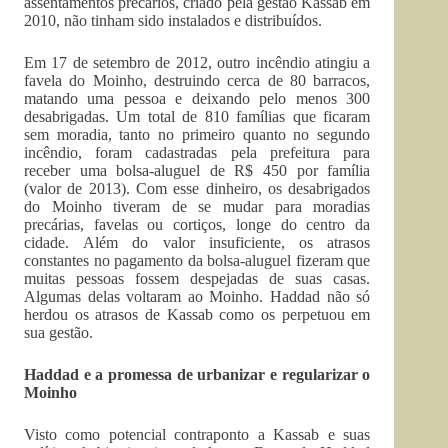
assentamentos precários, criado pela gestão Kassab em
2010, não tinham sido instalados e distribuídos.
Em 17 de setembro de 2012, outro incêndio atingiu a
favela do Moinho, destruindo cerca de 80 barracos,
matando uma pessoa e deixando pelo menos 300
desabrigadas. Um total de 810 famílias que ficaram
sem moradia, tanto no primeiro quanto no segundo
incêndio, foram cadastradas pela prefeitura para
receber uma bolsa-aluguel de R$ 450 por família
(valor de 2013). Com esse dinheiro, os desabrigados
do Moinho tiveram de se mudar para moradias
precárias, favelas ou cortiços, longe do centro da
cidade. Além do valor insuficiente, os atrasos
constantes no pagamento da bolsa-aluguel fizeram que
muitas pessoas fossem despejadas de suas casas.
Algumas delas voltaram ao Moinho. Haddad não só
herdou os atrasos de Kassab como os perpetuou em
sua gestão.
Haddad e a promessa de urbanizar e regularizar o
Moinho
Visto como potencial contraponto a Kassab e suas