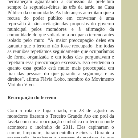
permaneçam aguardando a comissão da prefeitura
sempre às segundas-feiras, às três da tarde, na Casa
Pública da comunidade. As lideranças acreditam que a
recusa do poder público em conversar é uma
represália à não aceitação das propostas do governo
municipal pelos moradores e à afirmação da
comunidade de que voltariam a ocupar o terreno antes
isolado pelo muro. “A maior preocupação deles era
garantir que o terreno não fosse reocupado. Em todas
as reuniões repetíamos seguidamente que ocuparíamos
de forma organizada e em todas eles perguntavam e
repetiam essa preocupação excessiva. Isso evidencia o
quanto essa gestão está muito mais preocupada em
tirar das pessoas do que garantir a segurança e os
direitos”, afirma Flávia Lobo, membro do Movimento
Moinho Vivo.
Reocupação do terreno
Com a rota de fuga criada, em 23 de agosto os
moradores fizeram o Terceiro Grande Ato em prol da
favela com uma reocupação simbólica do terreno onde
aconteceu o incêndio de 2011. Eles capinaram o
campo, limparam, tiraram entulho e cinzas. Durante a