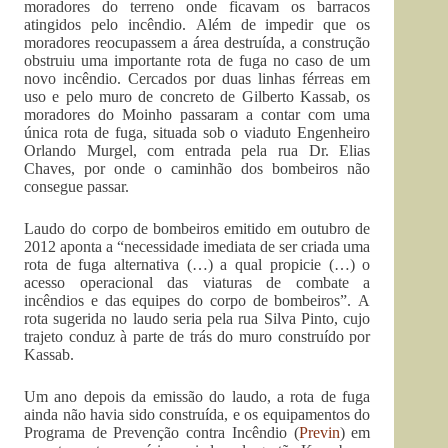
moradores do terreno onde ficavam os barracos
atingidos pelo incêndio. Além de impedir que os
moradores reocupassem a área destruída, a construção
obstruiu uma importante rota de fuga no caso de um
novo incêndio. Cercados por duas linhas férreas em
uso e pelo muro de concreto de Gilberto Kassab, os
moradores do Moinho passaram a contar com uma
única rota de fuga, situada sob o viaduto Engenheiro
Orlando Murgel, com entrada pela rua Dr. Elias
Chaves, por onde o caminhão dos bombeiros não
consegue passar.
Laudo do corpo de bombeiros emitido em outubro de
2012 aponta a “necessidade imediata de ser criada uma
rota de fuga alternativa (…) a qual propicie (…) o
acesso operacional das viaturas de combate a
incêndios e das equipes do corpo de bombeiros”. A
rota sugerida no laudo seria pela rua Silva Pinto, cujo
trajeto conduz à parte de trás do muro construído por
Kassab.
Um ano depois da emissão do laudo, a rota de fuga
ainda não havia sido construída, e os equipamentos do
Programa de Prevenção contra Incêndio (
Previn
) em