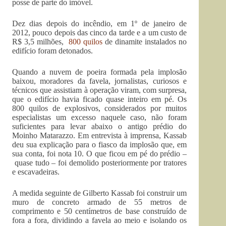
posse de parte do imóvel.
Dez dias depois do incêndio, em 1º de janeiro de
2012, pouco depois das cinco da tarde e a um custo de
R$ 3,5 milhões,
800 quilos
de dinamite instalados no
edifício foram detonados.
Quando a nuvem de poeira formada pela implosão
baixou, moradores da favela, jornalistas, curiosos e
técnicos que assistiam à operação viram, com surpresa,
que o edifício havia ficado quase inteiro em pé. Os
800 quilos de explosivos, considerados por muitos
especialistas um excesso naquele caso, não foram
suficientes para levar abaixo o antigo prédio do
Moinho Matarazzo. Em entrevista à imprensa, Kassab
deu sua explicação para o fiasco da implosão que, em
sua conta, foi nota 10. O que ficou em pé do prédio –
quase tudo – foi demolido posteriormente por tratores
e escavadeiras.
A medida seguinte de Gilberto Kassab foi construir um
muro de concreto armado de 55 metros de
comprimento e 50 centímetros de base construído de
fora a fora, dividindo a favela ao meio e isolando os