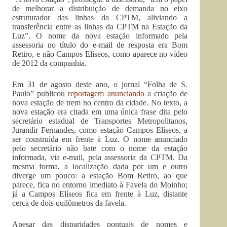
de melhorar a distribuição de demanda no eixo
estruturador das linhas da CPTM, aliviando a
transferência entre as linhas da CPTM na Estação da
Luz”. O nome da nova estação informado pela
assessoria no título do e-mail de resposta era Bom
Retiro, e não Campos Elíseos, como aparece no vídeo
de 2012 da companhia.
Em 31 de agosto deste ano, o jornal “Folha de S.
Paulo” publicou
reportagem anunciando
a criação de
nova estação de trem no centro da cidade. No texto, a
nova estação era citada em uma única frase dita pelo
secretário estadual de Transportes Metropolitanos,
Jurandir Fernandes, como estação Campos Elíseos, a
ser construída em frente à Luz. O nome anunciado
pelo secretário não bate com o nome da estação
informada, via e-mail, pela assessoria da CPTM. Da
mesma forma, a localização dada por um e outro
diverge um pouco: a estação Bom Retiro, ao que
parece, fica no entorno imediato à Favela do Moinho;
já a Campos Elíseos fica em frente à Luz, distante
cerca de dois quilômetros da favela.
Apesar das disparidades pontuais de nomes e