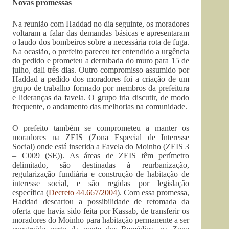
Novas promessas
Na reunião com Haddad no dia seguinte, os moradores
voltaram a falar das demandas básicas e apresentaram
o laudo dos bombeiros sobre a necessária rota de fuga.
Na ocasião, o prefeito pareceu ter entendido a urgência
do pedido e prometeu a derrubada do muro para 15 de
julho, dali três dias. Outro compromisso assumido por
Haddad a pedido dos moradores foi a criação de um
grupo de trabalho formado por membros da prefeitura
e lideranças da favela. O grupo iria discutir, de modo
frequente, o andamento das melhorias na comunidade.
O prefeito também se comprometeu a manter os
moradores na ZEIS (Zona Especial de Interesse
Social) onde está inserida a Favela do Moinho (ZEIS 3
– C009 (SE)). As áreas de ZEIS têm perímetro
delimitado, são destinadas à reurbanização,
regularização fundiária e construção de habitação de
interesse social, e são regidas por legislação
específica (
Decreto 44.667/2004
). Com essa promessa,
Haddad descartou a possibilidade de retomada da
oferta que havia sido feita por Kassab, de transferir os
moradores do Moinho para habitação permanente a ser