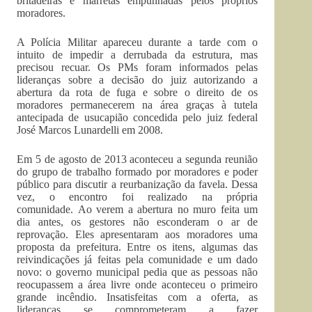
britadeiras e marretas empunhadas pelos próprios
moradores.
A Polícia Militar apareceu durante a tarde com o
intuito de impedir a derrubada da estrutura, mas
precisou recuar. Os PMs foram informados pelas
lideranças sobre a decisão do juiz autorizando a
abertura da rota de fuga e sobre o direito de os
moradores permanecerem na área graças à tutela
antecipada de usucapião concedida pelo juiz federal
José Marcos Lunardelli em 2008.
Em 5 de agosto de 2013 aconteceu a segunda reunião
do grupo de trabalho formado por moradores e poder
público para discutir a reurbanização da favela. Dessa
vez, o encontro foi realizado na própria
comunidade. Ao verem a abertura no muro feita um
dia antes, os gestores não esconderam o ar de
reprovação. Eles apresentaram aos moradores uma
proposta da prefeitura. Entre os itens, algumas das
reivindicações já feitas pela comunidade e um dado
novo: o governo municipal pedia que as pessoas não
reocupassem a área livre onde aconteceu o primeiro
grande incêndio. Insatisfeitas com a oferta, as
lideranças se comprometeram a fazer