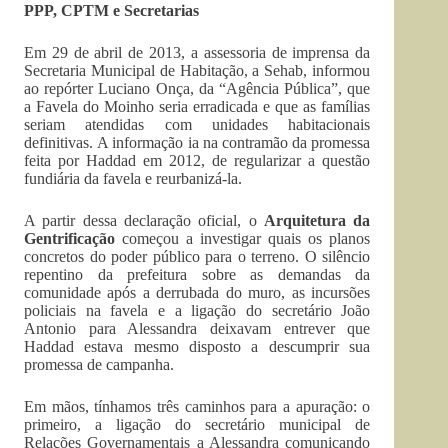
PPP, CPTM e Secretarias
Em 29 de abril de 2013, a assessoria de imprensa da
Secretaria Municipal de Habitação, a Sehab, informou
ao repórter Luciano Onça, da “Agência Pública”, que
a Favela do Moinho seria erradicada e que as famílias
seriam atendidas com unidades habitacionais
definitivas. A informação ia na contramão da promessa
feita por Haddad em 2012, de regularizar a questão
fundiária da favela e reurbanizá-la.
A partir dessa declaração oficial, o
Arquitetura da
Gentrificação
começou a investigar quais os planos
concretos do poder público para o terreno. O silêncio
repentino da prefeitura sobre as demandas da
comunidade após a derrubada do muro, as incursões
policiais na favela e a ligação do secretário João
Antonio para Alessandra deixavam entrever que
Haddad estava mesmo disposto a descumprir sua
promessa de campanha.
Em mãos, tínhamos três caminhos para a apuração: o
primeiro, a ligação do secretário municipal de
Relações Governamentais a Alessandra comunicando