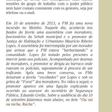
reuniões do grupo de trabalho com o poder público
nem fazer contato consistente com os gestores, seja por
telefone ou e-mail.
Em 10 de setembro de 2013, a PM fez uma nova
incursão no Moinho. Naquele dia, acontecia nos
fundos da favela uma assembleia com moradores,
funcionários da Sehab municipal e o promotor de
Justiça de Habitação e Urbanismo Maurício Ribeiro
Lopes. A assembleia foi interrompida por um morador
que avisou que a PM estava “barbarizando” a
comunidade. Lopes foi instado pelos presentes a
intervir junto aos policiais. Acompanhado por dezenas
de moradores, o promotor se dirigiu ao barraco onde
estavam os policiais, supostamente à procura de um
traficante. Após uma breve conversa, os PMs
deixaram a favela “escoltados” por Lopes e sob os
gritos de “Fora!” dos moradores. No vídeo a seguir, o
promotor aparece em uma ligação explicando o
ocorrido ao assessor do secretário de Segurança
Pública, Eduardo Grella. Sobre a audiência do dia 10
de setembro falaremos mais abaixo, no item
“Ou vai
ou racha. Racha”
.