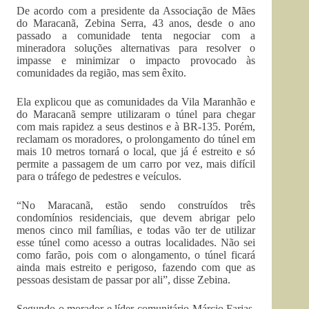
De acordo com a presidente da Associação de Mães
do Maracanã, Zebina Serra, 43 anos, desde o ano
passado a comunidade tenta negociar com a
mineradora soluções alternativas para resolver o
impasse e minimizar o impacto provocado às
comunidades da região, mas sem êxito.
Ela explicou que as comunidades da Vila Maranhão e
do Maracanã sempre utilizaram o túnel para chegar
com mais rapidez a seus destinos e à BR-135. Porém,
reclamam os moradores, o prolongamento do túnel em
mais 10 metros tornará o local, que já é estreito e só
permite a passagem de um carro por vez, mais difícil
para o tráfego de pedestres e veículos.
“No Maracanã, estão sendo construídos três
condomínios residenciais, que devem abrigar pelo
menos cinco mil famílias, e todas vão ter de utilizar
esse túnel como acesso a outras localidades. Não sei
como farão, pois com o alongamento, o túnel ficará
ainda mais estreito e perigoso, fazendo com que as
pessoas desistam de passar por ali”, disse Zebina.
Segundo o morador e líder comunitário Márcio Farias,