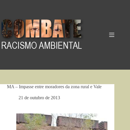
Pular
para
o
conteúdo
MA – Impasse entre moradores da zona rural e Vale
21 de outubro de 2013