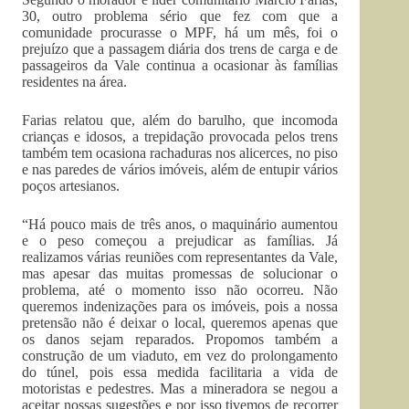
30, outro problema sério que fez com que a
comunidade procurasse o MPF, há um mês, foi o
prejuízo que a passagem diária dos trens de carga e de
passageiros da Vale continua a ocasionar às famílias
residentes na área.
Farias relatou que, além do barulho, que incomoda
crianças e idosos, a trepidação provocada pelos trens
também tem ocasiona rachaduras nos alicerces, no piso
e nas paredes de vários imóveis, além de entupir vários
poços artesianos.
“Há pouco mais de três anos, o maquinário aumentou
e o peso começou a prejudicar as famílias. Já
realizamos várias reuniões com representantes da Vale,
mas apesar das muitas promessas de solucionar o
problema, até o momento isso não ocorreu. Não
queremos indenizações para os imóveis, pois a nossa
pretensão não é deixar o local, queremos apenas que
os danos sejam reparados. Propomos também a
construção de um viaduto, em vez do prolongamento
do túnel, pois essa medida facilitaria a vida de
motoristas e pedestres. Mas a mineradora se negou a
aceitar nossas sugestões e por isso tivemos de recorrer