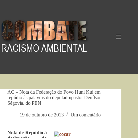
Pular
para
o
conteúdo
AC – Nota da Federação do Povo Huni Kui em
repúdio às palavras do deputado/pastor Denílson
Ségovia, do PEN
19 de outubro de 2013
Um comentário
Nota de Repúdio à