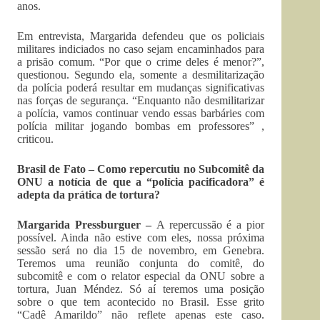
anos.
Em entrevista, Margarida defendeu que os policiais
militares indiciados no caso sejam encaminhados para
a prisão comum. “Por que o crime deles é menor?”,
questionou. Segundo ela, somente a desmilitarização
da polícia poderá resultar em mudanças significativas
nas forças de segurança. “Enquanto não desmilitarizar
a polícia, vamos continuar vendo essas barbáries com
polícia militar jogando bombas em professores” ,
criticou.
Brasil de Fato – Como repercutiu no Subcomitê da
ONU a notícia de que a “polícia pacificadora” é
adepta da prática de tortura?
Margarida Pressburguer –
A repercussão é a pior
possível. Ainda não estive com eles, nossa próxima
sessão será no dia 15 de novembro, em Genebra.
Teremos uma reunião conjunta do comitê, do
subcomitê e com o relator especial da ONU sobre a
tortura, Juan Méndez. Só aí teremos uma posição
sobre o que tem acontecido no Brasil. Esse grito
“Cadê Amarildo” não reflete apenas este caso.