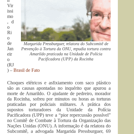
n
Vir
issi
mo
, d
o
Ri
o
de
Margarida Pressburguer, relatora do Subcomitê de
Jan
Prevenção à Tortura da ONU, repudia tortura contra
Amarildo praticada na Unidade de Polícia
eir
Pacificadora (UPP) da Rocinha
o
(RJ
) –
Brasil de Fato
Choques elétricos e asfixiamento com saco plástico
são as causas apontadas no inquérito que apurou a
morte de Amarildo. O ajudante de pedreiro, morador
da Rocinha, sofreu por minutos ou horas as torturas
praticadas por policiais militares. A prática dos
supostos torturadores da Unidade da Polícia
Pacificadora (UPP) teve a “pior repercussão possível”
no Comitê de Combate à Tortura da Organização das
Nações Unidas (ONU). A informação é da relatora do
Subcomitê, a advogada Margarida Pressburguer, 69