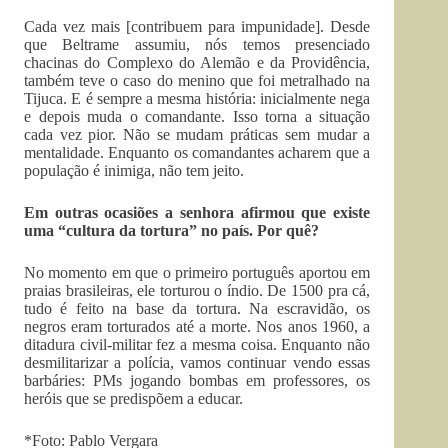
Cada vez mais [contribuem para impunidade]. Desde
que Beltrame assumiu, nós temos presenciado
chacinas do Complexo do Alemão e da Providência,
também teve o caso do menino que foi metralhado na
Tijuca. E é sempre a mesma história: inicialmente nega
e depois muda o comandante. Isso torna a situação
cada vez pior. Não se mudam práticas sem mudar a
mentalidade. Enquanto os comandantes acharem que a
população é inimiga, não tem jeito.
Em outras ocasiões a senhora afirmou que existe
uma “cultura da tortura” no país. Por quê?
No momento em que o primeiro português aportou em
praias brasileiras, ele torturou o índio. De 1500 pra cá,
tudo é feito na base da tortura. Na escravidão, os
negros eram torturados até a morte. Nos anos 1960, a
ditadura civil-militar fez a mesma coisa. Enquanto não
desmilitarizar a polícia, vamos continuar vendo essas
barbáries: PMs jogando bombas em professores, os
heróis que se predispõem a educar.
*Foto: Pablo Vergara