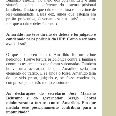
Batalhão especial, no meio dos colegas. Esta é uma
situação totalmente diferente do sistema prisional
brasileiro. Destaco que crime de tortura é um crime de
lesa-humanidade. Esses dez, ainda que estejam em
prisão preventiva, deveriam estar na prisão comum.
Por que o crime deles é menor?
Amarildo não teve direito de defesa e foi julgado e
condenado pelos policiais da UPP. Como a senhora
avalia isso?
O que aconteceu com o Amarildo foi um crime
hediondo. Houve tortura psicológica contra a família e
contra as testemunhas que foram subornadas. Também
houve uma acusação de que Amarildo seria um
elemento do tráfico. E se ainda o fosse, Amarildo teria
de ter sido preso, julgado e, se fosse condenado,
cumprisse pena e não morto e torturado.
As declarações do secretário José Mariano
Beltrame e do governador Sérgio Cabral
minimizaram a tortura contra Amarildo. Em que
medida esse posicionamento contribuiu para a
impunidade?