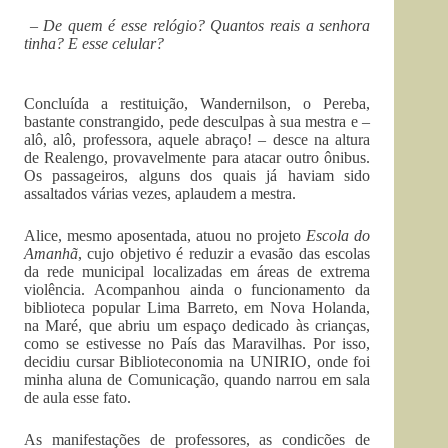
–
De quem é esse relógio? Quantos reais a senhora
tinha? E esse celular?
Concluída a restituição, Wandernilson, o Pereba,
bastante constrangido, pede desculpas à sua mestra e –
alô, alô, professora, aquele abraço! – desce na altura
de Realengo, provavelmente para atacar outro ônibus.
Os passageiros, alguns dos quais já haviam sido
assaltados várias vezes, aplaudem a mestra.
Alice, mesmo aposentada, atuou no projeto
Escola do
Amanhã
, cujo objetivo é reduzir a evasão das escolas
da rede municipal localizadas em áreas de extrema
violência. Acompanhou ainda o funcionamento da
biblioteca popular Lima Barreto, em Nova Holanda,
na Maré, que abriu um espaço dedicado às crianças,
como se estivesse no País das Maravilhas. Por isso,
decidiu cursar Biblioteconomia na UNIRIO, onde foi
minha aluna de Comunicação, quando narrou em sala
de aula esse fato.
As manifestações de professores, as condicões de