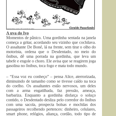
A uva do Ivo
Momentos de pânico. Uma gordinha sentada na janela
começa a gritar, acordando seu vizinho que cochilava.
O assaltante De Boné, lá na frente, sem tirar o olho do
motorista, ordena que o Desdentado, no meio do
ônibus, dê uma porrada na gordinha, que leva um
tabefe e engole o choro. Ele avisa que se reagirem joga
gasolina no ônibus, toca fogo e mata todo mundo.
– “Essa voz eu conheço” – pensa Alice, aterrorizada,
diminuindo de tamanho como se tivesse caído na toca
do coelho. Os assaltantes estão nervosos, um deles
com a arma engatilhada, faz pressão, ameaça,
barbariza. Enquanto a gordinha disfarça o soluço
contido, o Desdentado desliza pelo corredor do ônibus
com uma sacola, prospecta bolsas e mochilas dos
passageiros recolhendo pertences: dinheiro, celulares,
smart phone, relógios, aliança, cordão, todo tipo de