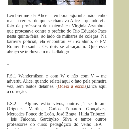
Lembrei-me da Alice – embora agorinha não tenho
mais a certeza de que se chamava Alice – quando vi a
foto da professora de matemática Virginia Azambuja
que protestava contra o prefeito do Rio Eduardo Paes
nesta quinta-feira, ao lado de milhares de colegas. Na
barreira policial, ela encontrou seu ex-aluno, o PM
Ronny Pessanha. Os dois se abraçaram. Que esse
abraço se traduza em mais diálogo.
–
P.S.1 Wandernilson é com W e não com V – me
advertiu Alice, quando relatei aqui o fato pela primeira
vez, sem tantos detalhes. (
Odeio a escola
).Fica aqui
a correção.
P.S.2 – Alguns estão vivos, outros já se foram.
Orígenes Martins, Carlos Eduardo Gonçalves,
Mercedes Ponce de León, José Braga, Hilda Tribuzzi,
Isis Falcone, Garcitylzo Silva e tantos outros
professores do curso pedagógico do velho IEA –