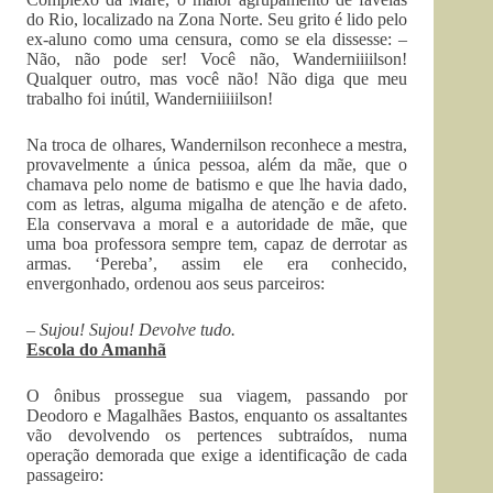
do Rio, localizado na Zona Norte. Seu grito é lido pelo
ex-aluno como uma censura, como se ela dissesse: –
Não, não pode ser! Você não, Wanderniiiilson!
Qualquer outro, mas você não! Não diga que meu
trabalho foi inútil, Wanderniiiiilson!
Na troca de olhares, Wandernilson reconhece a mestra,
provavelmente a única pessoa, além da mãe, que o
chamava pelo nome de batismo e que lhe havia dado,
com as letras, alguma migalha de atenção e de afeto.
Ela conservava a moral e a autoridade de mãe, que
uma boa professora sempre tem, capaz de derrotar as
armas. ‘Pereba’, assim ele era conhecido,
envergonhado, ordenou aos seus parceiros:
–
Sujou! Sujou! Devolve tudo.
Escola do Amanhã
O ônibus prossegue sua viagem, passando por
Deodoro e Magalhães Bastos, enquanto os assaltantes
vão devolvendo os pertences subtraídos, numa
operação demorada que exige a identificação de cada
passageiro: