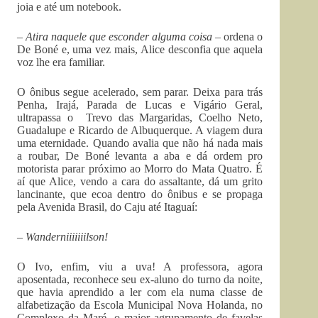
joia e até um notebook.
– Atira naquele que esconder alguma coisa
– ordena o
De Boné e, uma vez mais, Alice desconfia que aquela
voz lhe era familiar.
O ônibus segue acelerado, sem parar. Deixa para trás
Penha, Irajá, Parada de Lucas e Vigário Geral,
ultrapassa o Trevo das Margaridas, Coelho Neto,
Guadalupe e Ricardo de Albuquerque. A viagem dura
uma eternidade. Quando avalia que não há nada mais
a roubar, De Boné levanta a aba e dá ordem pro
motorista parar próximo ao Morro do Mata Quatro. É
aí que Alice, vendo a cara do assaltante, dá um grito
lancinante, que ecoa dentro do ônibus e se propaga
pela Avenida Brasil, do Caju até Itaguaí:
– Wanderniiiiiiilson!
O Ivo, enfim, viu a uva! A professora, agora
aposentada, reconhece seu ex-aluno do turno da noite,
que havia aprendido a ler com ela numa classe de
alfabetização da Escola Municipal Nova Holanda, no
Complexo da Maré, o maior agrupamento de favelas