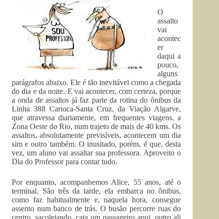
O
assalto
vai
acontec
er
daqui a
pouco,
alguns
parágrafos abaixo. Ele é tão inevitável como a chegada
do dia e da noite. E vai acontecer, com certeza, porque
a onda de assaltos já faz parte da rotina do ônibus da
Linha 388 Carioca-Santa Cruz, da Viação Algarve,
que atravessa diariamente, em frequentes viagens, a
Zona Oeste do Rio, num trajeto de mais de 40 kms. Os
assaltos, absolutamente previsíveis, acontecem um dia
sim e outro também. O inusitado, porém, é que, desta
vez, um aluno vai assaltar sua professora. Aproveito o
Dia do Professor para contar tudo.
Por enquanto, acompanhemos Alice, 55 anos, até o
terminal. São três da tarde, ela embarca no ônibus,
como faz habitualmente e, naquela hora, consegue
assento num banco de trás. O busão percorre ruas do
centro, sacolejando, cata um passageiro aqui, outro ali