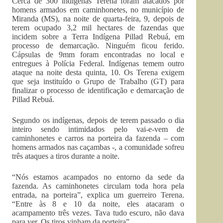
Cerca de 300 indígenas Terena foram atacados por
homens armados em caminhonetes, no município de
Miranda (MS), na noite de quarta-feira, 9, depois de
terem ocupado 3,2 mil hectares de fazendas que
incidem sobre a Terra Indígena Pillad Rebuá, em
processo de demarcação. Ninguém ficou ferido.
Cápsulas de 9mm foram encontradas no local e
entregues à Polícia Federal. Indígenas temem outro
ataque na noite desta quinta, 10. Os Terena exigem
que seja instituído o Grupo de Trabalho (GT) para
finalizar o processo de identificação e demarcação de
Pillad Rebuá.
Segundo os indígenas, depois de terem passado o dia
inteiro sendo intimidados pelo vai-e-vem de
caminhonetes e carros na porteira da fazenda – com
homens armados nas caçambas -, a comunidade sofreu
três ataques a tiros durante a noite.
“Nós estamos acampados no entorno da sede da
fazenda. As caminhonetes circulam toda hora pela
entrada, na porteira”, explica um guerreiro Terena.
“Entre às 8 e 10 da noite, eles atacaram o
acampamento três vezes. Tava tudo escuro, não dava
para ver. Os tiros vinham da porteira”.