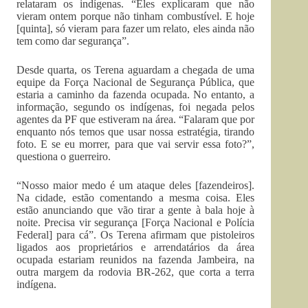
relataram os indígenas. “Eles explicaram que não
vieram ontem porque não tinham combustível. E hoje
[quinta], só vieram para fazer um relato, eles ainda não
tem como dar segurança”.
Desde quarta, os Terena aguardam a chegada de uma
equipe da Força Nacional de Segurança Pública, que
estaria a caminho da fazenda ocupada. No entanto, a
informação, segundo os indígenas, foi negada pelos
agentes da PF que estiveram na área. “Falaram que por
enquanto nós temos que usar nossa estratégia, tirando
foto. E se eu morrer, para que vai servir essa foto?”,
questiona o guerreiro.
“Nosso maior medo é um ataque deles [fazendeiros].
Na cidade, estão comentando a mesma coisa. Eles
estão anunciando que vão tirar a gente à bala hoje à
noite. Precisa vir segurança [Força Nacional e Polícia
Federal] para cá”. Os Terena afirmam que pistoleiros
ligados aos proprietários e arrendatários da área
ocupada estariam reunidos na fazenda Jambeira, na
outra margem da rodovia BR-262, que corta a terra
indígena.