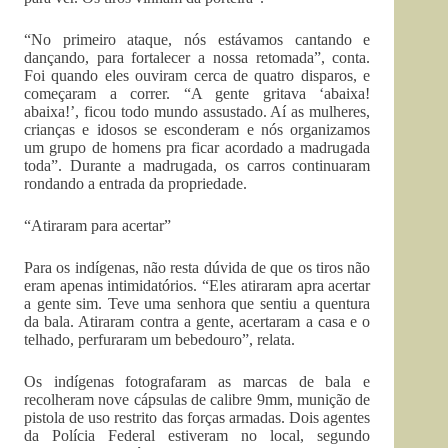
“No primeiro ataque, nós estávamos cantando e
dançando, para fortalecer a nossa retomada”, conta.
Foi quando eles ouviram cerca de quatro disparos, e
começaram a correr. “A gente gritava ‘abaixa!
abaixa!’, ficou todo mundo assustado. Aí as mulheres,
crianças e idosos se esconderam e nós organizamos
um grupo de homens pra ficar acordado a madrugada
toda”. Durante a madrugada, os carros continuaram
rondando a entrada da propriedade.
“Atiraram para acertar”
Para os indígenas, não resta dúvida de que os tiros não
eram apenas intimidatórios. “Eles atiraram apra acertar
a gente sim. Teve uma senhora que sentiu a quentura
da bala. Atiraram contra a gente, acertaram a casa e o
telhado, perfuraram um bebedouro”, relata.
Os indígenas fotografaram as marcas de bala e
recolheram nove cápsulas de calibre 9mm, munição de
pistola de uso restrito das forças armadas. Dois agentes
da Polícia Federal estiveram no local, segundo