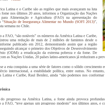
ca Latina e o Caribe são as regiões que mais avançaram na luta
a fome nos últimos 20 anos, informou a Organização das Nações
 para Alimentação e Agricultura (FAO) na apresentação do
o “
Situação de Insegurança Alimentar no Mundo (SOFI 2013)
”,
esta semana no Chile.
 a FAO, “são notáveis” os números da América Latina e Caribe,
gistrou uma redução de mais de 2 milhões de famintos desde o
 informe publicado em 2012, demonstrando assim que a região
nseguindo alcançar o primeiro dos Objetivos de Desenvolvimento
ênio (ODM): a erradicação da extrema pobreza e da fome. De
com as Nações Unidas, 20 países latino-americanos já reduziram a prev
-se a esta conquista a uma série de fatores como o sólido crescimento 
rcio internacional, a estabilidade política, entre outras. No entant
a Latina e Caribe, Raul Benítez, ainda “não podemos nos conforma
.
rônica
 do progresso na América Latina, a fome ainda provoca profundas 
 a FAO, “teve apenas um progresso modesto” nos últimos anos, e con