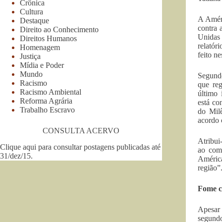
Crônica
Cultura
A Améri
Destaque
contra 
Direito ao Conhecimento
Unidas
Direitos Humanos
relatóri
Homenagem
feito n
Justiça
Mídia e Poder
Mundo
Segundo
Racismo
que re
Racismo Ambiental
último
Reforma Agrária
está co
Trabalho Escravo
do Mil
acordo 
CONSULTA ACERVO
Atribui
Clique aqui para consultar postagens publicadas até
ao comé
31/dez/15
.
Améric
região”
Fome c
Apesar
segundo