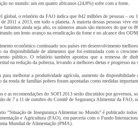
ição no mundo: um em quatro africanos (24,8%) sofre com a fome.
l global, o relatório da FAO indica que 842 milhões de pessoas – ou 
 de 2011 a 2013, em todo o planeta. A maioria dessas pessoas vive 
de famintos ainda seja alto, os números atuais são menores do que os 8
rando um lento avanço na erradicação da fome e no alcance dos ODM
imento econômico continuado nos países em desenvolvimento melhoro
 na disponibilidade de alimentos que foi estimulada com o crescim
imento público. O relatório também apontou que a remessa de dinh
ntal na redução da pobreza, levando a melhores dietas e progresso na 
as para melhorar a produtividade agrícola, aumento da disponibilidade d
 da renda de famílias pobres foram apontadas como medidas important
s e as recomendações do SOFI 2013 serão discutidos por governos, soci
ião de 7 a 11 de outubro do Comitê de Segurança Alimentar da FAO, n
ório “Situação de Insegurança Alimentar no Mundo” é publicado todo
imentação e Agricultura (FAO), em parceria com o Fundo Internacion
rama Mundial de Alimentação (PMA).