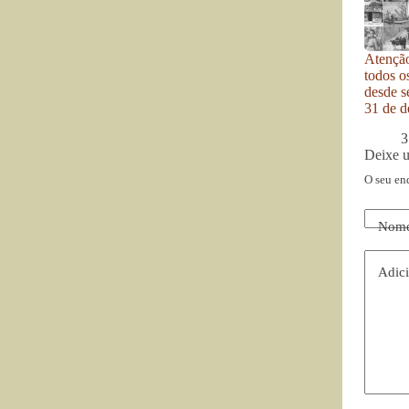
Atenção
todos o
desde se
31 de d
3
Deixe 
O seu en
Nom
Adici