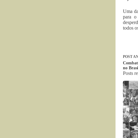
Uma da
para o
desperd
todos o
POST
AN
Combate
no Brasi
Posts r