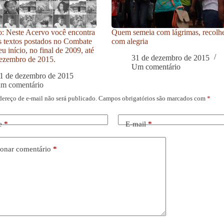
: Neste Acervo você encontra
Quem semeia com lágrimas, recolh
s textos postados no Combate
com alegria
u início, no final de 2009, até
31 de dezembro de 2015
ezembro de 2015.
Um comentário
1 de dezembro de 2015
um comentário
dereço de e-mail não será publicado.
Campos obrigatórios são marcados com
*
e
*
E-mail
*
onar comentário
*