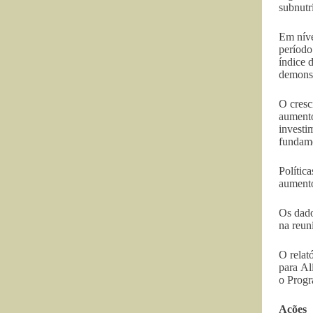
subnutr
Em níve
período
índice 
demonst
O cresc
aumento
invest
fundame
Polític
aumento
Os dado
na reun
O relat
para Al
o Prog
Ações