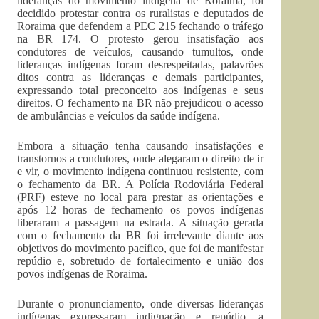
lideranças do movimento indígena de Roraima, foi
decidido protestar contra os ruralistas e deputados de
Roraima que defendem a PEC 215 fechando o tráfego
na BR 174. O protesto gerou insatisfação aos
condutores de veículos, causando tumultos, onde
lideranças indígenas foram desrespeitadas, palavrões
ditos contra as lideranças e demais participantes,
expressando total preconceito aos indígenas e seus
direitos. O fechamento na BR não prejudicou o acesso
de ambulâncias e veículos da saúde indígena.
Embora a situação tenha causando insatisfações e
transtornos a condutores, onde alegaram o direito de ir
e vir, o movimento indígena continuou resistente, com
o fechamento da BR. A Polícia Rodoviária Federal
(PRF) esteve no local para prestar as orientações e
após 12 horas de fechamento os povos indígenas
liberaram a passagem na estrada. A situação gerada
com o fechamento da BR foi irrelevante diante aos
objetivos do movimento pacífico, que foi de manifestar
repúdio e, sobretudo de fortalecimento e união dos
povos indígenas de Roraima.
Durante o pronunciamento, onde diversas lideranças
indígenas expressaram indignação e repúdio, a