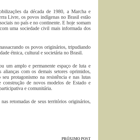
obilizações da década de 1980, a Marcha e
a Livre, os povos indígenas no Brasil estão
sociais no país e no continente. E hoje somam
a com uma sociedade civil mais informada dos
massacrando os povos originários, tripudiando
ade étnica, cultural e societária no Brasil.
dou um amplo e permanente espaço de luta e
s alianças com os demais setores oprimidos,
seu protagonismo na resistência e nas lutas
s e construção de novos modelos de Estado e
articipativa e comunitária.
as retomadas de seus territórios originários,
PRÓXIMO
POST