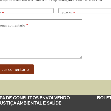
dereço de e-mail não será publicado.
Campos obrigatórios são marcados com
*
e
*
E-mail
*
onar comentário
*
licar comentário
PA DE CONFLITOS ENVOLVENDO
BOLE
JUSTIÇA AMBIENTAL E SAÚDE