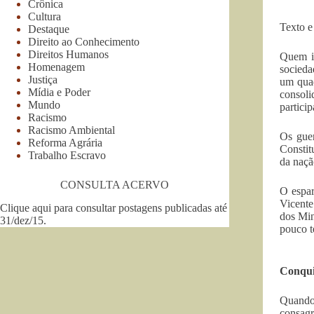
Crônica
Cultura
Texto e
Destaque
Direito ao Conhecimento
Direitos Humanos
Quem im
Homenagem
socieda
Justiça
um quad
Mídia e Poder
consol
Mundo
particip
Racismo
Racismo Ambiental
Os guer
Reforma Agrária
Constit
Trabalho Escravo
da naçã
CONSULTA ACERVO
O espar
Vicente
Clique aqui para consultar postagens publicadas até
dos Min
31/dez/15
.
pouco t
Conquis
Quando,
consagr