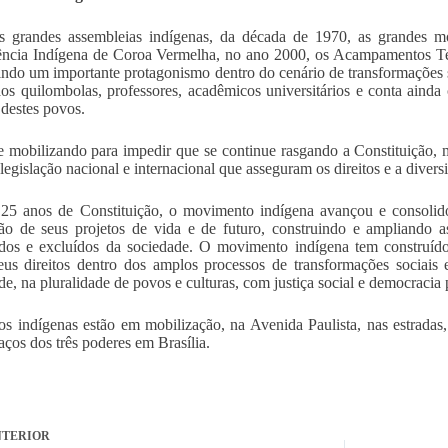
s grandes assembleias indígenas, da década de 1970, as grandes m
ncia Indígena de Coroa Vermelha, no ano 2000, os Acampamentos Terr
indo um importante protagonismo dentro do cenário de transformações 
aos quilombolas, professores, acadêmicos universitários e conta aind
 destes povos.
e mobilizando para impedir que se continue rasgando a Constituição, 
legislação nacional e internacional que asseguram os direitos e a diversid
 25 anos de Constituição, o movimento indígena avançou e consoli
ão de seus projetos de vida e de futuro, construindo e ampliando a
dos e excluídos da sociedade. O movimento indígena tem construído 
eus direitos dentro dos amplos processos de transformações sociai
de, na pluralidade de povos e culturas, com justiça social e democracia p
s indígenas estão em mobilização, na Avenida Paulista, nas estradas, n
aços dos três poderes em Brasília.
TERIOR