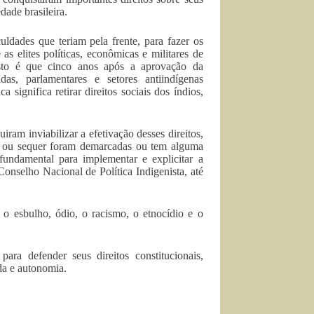
dade brasileira.
ldades que teriam pela frente, para fazer os
s elites políticas, econômicas e militares de
disto é que cinco anos após a aprovação da
as, parlamentares e setores antiindígenas
ignifica retirar direitos sociais dos índios,
iram inviabilizar a efetivação desses direitos,
s, ou sequer foram demarcadas ou tem alguma
fundamental para implementar e explicitar a
onselho Nacional de Política Indigenista, até
o esbulho, ódio, o racismo, o etnocídio e o
ra defender seus direitos constitucionais,
ida e autonomia.