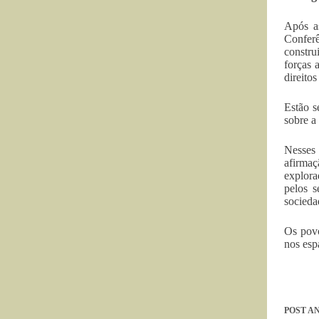
Após a
Conferê
constru
forças 
direitos
Estão s
sobre a 
Nesses
afirmaç
explora
pelos s
socieda
Os povo
nos esp
POST
AN