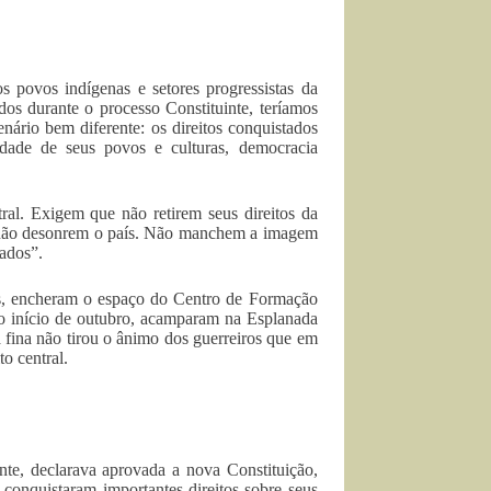
s povos indígenas e setores progressistas da
idos durante o processo Constituinte, teríamos
ário bem diferente: os direitos conquistados
idade de seus povos e culturas, democracia
ral. Exigem que não retirem seus direitos da
, não desonrem o país. Não manchem a imagem
ados”.
as, encheram o espaço do Centro de Formação
o início de outubro, acamparam na Esplanada
a fina não tirou o ânimo dos guerreiros que em
o central.
te, declarava aprovada a nova Constituição,
conquistaram importantes direitos sobre seus