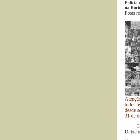
Polícia 
na Roci
Posts r
Atenção
todos o
desde se
31 de d
3
Deixe 