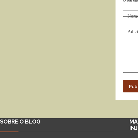
O seu en
Nom
Adici
Pub
SOBRE O BLOG
MA
IN