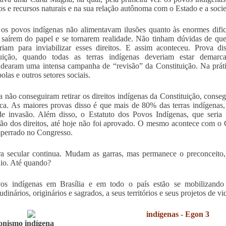
rios e recursos naturais e na sua relação autônoma com o Estado e a socie
os povos indígenas não alimentavam ilusões quanto às enormes dificu
s saírem do papel e se tornarem realidade. Não tinham dúvidas de que a
riam para inviabilizar esses direitos. E assim aconteceu. Prova 
tuição, quando todas as terras indígenas deveriam estar demarcad
dearam uma intensa campanha de “revisão” da Constituição. Na prática s
olas e outros setores sociais.
a não conseguiram retirar os direitos indígenas da Constituição, consegu
ica. As maiores provas disso é que mais de 80% das terras indígena
e invasão. Além disso, o Estatuto dos Povos Indígenas, que seria 
ção dos direitos, até hoje não foi aprovado. O mesmo acontece com o C
perrado no Congresso.
a secular continua. Mudam as garras, mas permanece o preconceito, 
io. Até quando?
s indígenas em Brasília e em todo o país estão se mobilizando pa
dinários, originários e sagrados, a seus territórios e seus projetos de v
onismo indígena