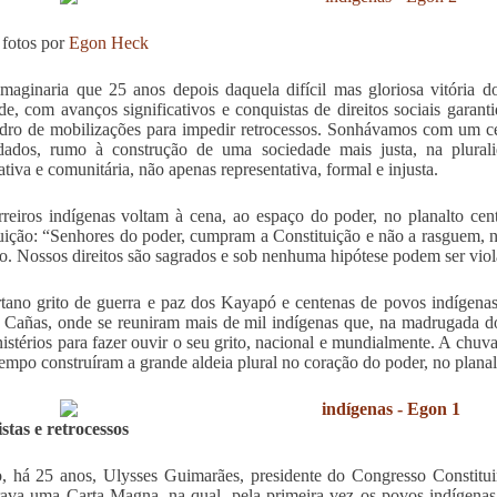
 fotos por
Egon Heck
aginaria que 25 anos depois daquela difícil mas gloriosa vitória do
de, com avanços significativos e conquistas de direitos sociais garant
ro de mobilizações para impedir retrocessos. Sonhávamos com um cen
idados, rumo à construção de uma sociedade mais justa, na plural
ativa e comunitária, não apenas representativa, formal e injusta.
reiros indígenas voltam à cena, ao espaço do poder, no planalto cent
uição: “Senhores do poder, cumpram a Constituição e não a rasguem
o. Nossos direitos são sagrados e sob nenhuma hipótese podem ser viol
tano grito de guerra e paz dos Kayapó e centenas de povos indígen
 Cañas, onde se reuniram mais de mil indígenas que, na madrugada d
istérios para fazer ouvir o seu grito, nacional e mundialmente. A chuv
empo construíram a grande aldeia plural no coração do poder, no planalt
tas e retrocessos
 há 25 anos, Ulysses Guimarães, presidente do Congresso Constituin
ava uma Carta Magna, na qual, pela primeira vez os povos indígenas 