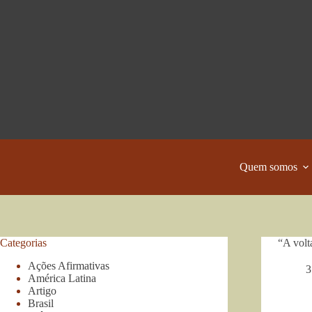
Pular
para
o
conteúdo
Quem somos
Categorias
“A volt
Ações Afirmativas
3
América Latina
Artigo
Brasil