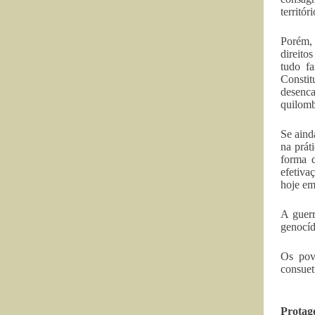
territó
Porém, 
direito
tudo fa
Consti
desenca
quilomb
Se aind
na prát
forma d
efetiva
hoje em
A guerr
genocíd
Os povo
consuetu
Protag