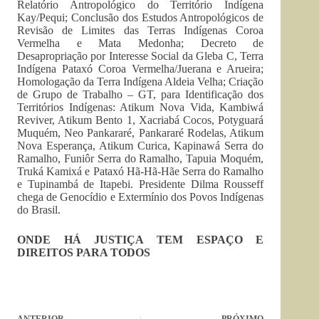
Relatório Antropológico do Território Indígena
Kay/Pequi; Conclusão dos Estudos Antropológicos de
Revisão de Limites das Terras Indígenas Coroa
Vermelha e Mata Medonha; Decreto de
Desapropriação por Interesse Social da Gleba C, Terra
Indígena Pataxó Coroa Vermelha/Juerana e Arueira;
Homologação da Terra Indígena Aldeia Velha; Criação
de Grupo de Trabalho – GT, para Identificação dos
Territórios Indígenas: Atikum Nova Vida, Kambiwá
Reviver, Atikum Bento 1, Xacriabá Cocos, Potyguará
Muquém, Neo Pankararé, Pankararé Rodelas, Atikum
Nova Esperança, Atikum Curica, Kapinawá Serra do
Ramalho, Funiôr Serra do Ramalho, Tapuia Moquém,
Truká Kamixá e Pataxó Hã-Hã-Hãe Serra do Ramalho
e Tupinambá de Itapebi. Presidente Dilma Rousseff
chega de Genocídio e Extermínio dos Povos Indígenas
do Brasil.
ONDE HÁ JUSTIÇA TEM ESPAÇO E
DIREITOS PARA TODOS