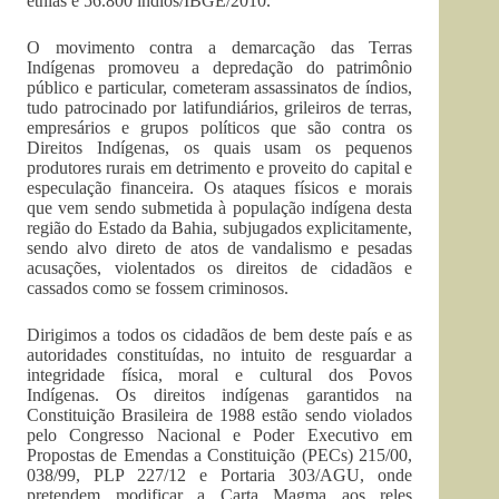
etnias e 56.800 índios/IBGE/2010.
O movimento contra a demarcação das Terras
Indígenas promoveu a depredação do patrimônio
público e particular, cometeram assassinatos de índios,
tudo patrocinado por latifundiários, grileiros de terras,
empresários e grupos políticos que são contra os
Direitos Indígenas, os quais usam os pequenos
produtores rurais em detrimento e proveito do capital e
especulação financeira. Os ataques físicos e morais
que vem sendo submetida à população indígena desta
região do Estado da Bahia, subjugados explicitamente,
sendo alvo direto de atos de vandalismo e pesadas
acusações, violentados os direitos de cidadãos e
cassados como se fossem criminosos.
Dirigimos a todos os cidadãos de bem deste país e as
autoridades constituídas, no intuito de resguardar a
integridade física, moral e cultural dos Povos
Indígenas. Os direitos indígenas garantidos na
Constituição Brasileira de 1988 estão sendo violados
pelo Congresso Nacional e Poder Executivo em
Propostas de Emendas a Constituição (PECs) 215/00,
038/99, PLP 227/12 e Portaria 303/AGU, onde
pretendem modificar a Carta Magma aos reles