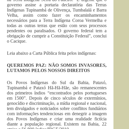
governo assine a portaria declaratória das Terras
Indígenas Tupinambá de Olivença, Tumbalalá e Barra
Velha, assim como fazer os encaminhamentos
necessários para a Terra Indígena Coroa Vermelha e
todas as outras terras que estão com seus processos
pendentes ou paralisados. O governo federal tem a
obrigação de cumprir a Constituição Federal”, conclui
o Cacique.
Leia abaixo a Carta Pública feita pelos indígenas:
QUEREMOS PAZ:
NÃO SOMOS INVASORES,
LUTAMOS PELOS NOSSOS DIREITOS
Os Povos Indígenas do Sul da Bahia, Pataxó,
Tupinambá e Pataxó Hã-Hã-Hãe, são remanescentes
dos primeiros índios “encontrados pelos portugueses
em 1500”. Depois de cinco séculos de extermínios,
genocídio e discriminação, a mídia regional e nacional,
tem divulgados e noticiados sobre conflitos fundiários
com informações tendenciosas em denegrir a imagem
dos Povos Indígenas e criar uma realidade fictícia
diante a população regional. Existem na Bahia, 22