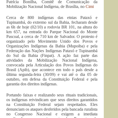
Patrícia Bonilha, Comitê de Comunicação da
Mobilização Nacional Indígena, de Brasília, no
Cimi
Cerca de 800 indígenas das etnias Pataxó e
Tupinambá, do extremo sul da Bahia, fecharam desde
as 6h de hoje (02/10) a rodovia BR 101, na altura do
km 657, na entrada do Parque Nacional do Monte
Pascoal, a cerca de 710 km de Salvador. O protesto é
organizado pelo Movimento Unido dos Povos e
Organizações Indígenas da Bahia (Mupoiba) e pela
Federação das Nações Indígenas Pataxó e Tupinambá
do Sul da Bahia (Finpat). A ação faz parte das
atividades da Mobilização Nacional Indígena,
convocada pela Articulação dos Povos Indígenas do
Brasil (Apib), que acontece em todo o país desde a
última segunda-feira (30/09) e vai até o dia 05 de
outubro, em defesa da Constituição Federal e pela
garantia dos direitos indígenas.
Portando faixas e realizando seus rituais tradicionais,
os indígenas reivindicam que seus direitos garantidos
na Constituição Federal sejam respeitados. Eles
denunciam os ataques desferidos pela bancada ruralista
no Congresso Nacional e exigem a imediata