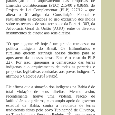
paralisação e o arquivamento das Propostas de
Emendas Constitucionais (PEC) 215/00 e 038/99, do
Projeto de Lei Complementar (PLP) 227/12 – que
altera o 6º artigo da Constituição Federal e
regulamenta as exceções ao uso exclusivo dos índios
sobre os recursos de suas terras – e da Portaria 303, da
Advocacia Geral da União (AGU), entre os diversos
instrumentos de ataque aos seus direitos.
“O que a gente vê hoje é um grande retrocesso na
política indígena do Brasil. Os latifundiários e
ruralistas querem restringir nossos direitos para se
apossarem das nossas terras. Este é o caso do PLP
227. Por isso, queremos a demarcação das terras
indígenas e o arquivamento de todas as portarias e
propostas legislativas contrárias aos povos indígenas”,
afirmou o Cacique Aruá Pataxó.
Ele afirma que a situação dos indígenas na Bahia é de
total violação de seus direitos. Mesmo assim,
recentemente, houve uma violenta reação de
latifundiários e grileiros, com amplo apoio do governo
estadual da Bahia, contra a retomada de terras
tradicionais feitas pelo povo Tupinambá de Olivença,
na Terra Indígena Serra do Padeiro. “É urgente que o