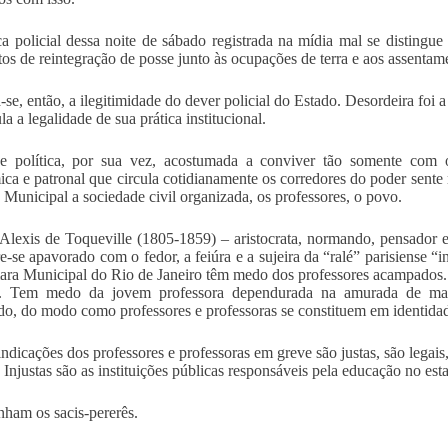
ca policial dessa noite de sábado registrada na mídia mal se distingue
s de reintegração de posse junto às ocupações de terra e aos assentame
a-se, então, a ilegitimidade do dever policial do Estado. Desordeira fo
la a legalidade de sua prática institucional.
e política, por sua vez, acostumada a conviver tão somente com os
ca e patronal que circula cotidianamente os corredores do poder sent
Municipal a sociedade civil organizada, os professores, o povo.
 Alexis de Toqueville (1805-1859) – aristocrata, normando, pensador
e-se apavorado com o fedor, a feiúra e a sujeira da “ralé” parisiense “
ra Municipal do Rio de Janeiro têm medo dos professores acampados.
a. Tem medo da jovem professora dependurada na amurada de mad
do, do modo como professores e professoras se constituem em identidad
indicações dos professores e professoras em greve são justas, são legais,
 Injustas são as instituições públicas responsáveis pela educação no esta
ham os sacis-pererês.