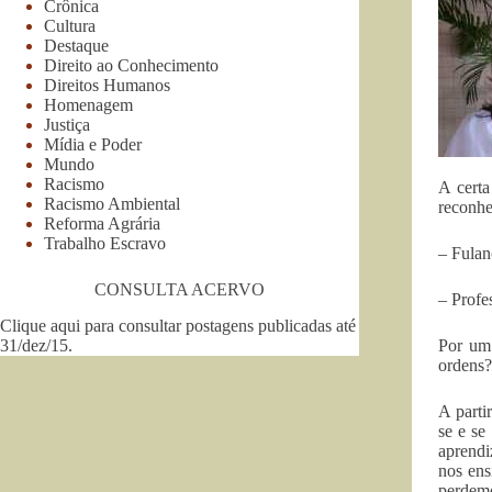
Crônica
Cultura
Destaque
Direito ao Conhecimento
Direitos Humanos
Homenagem
Justiça
Mídia e Poder
Mundo
Racismo
A certa
Racismo Ambiental
reconh
Reforma Agrária
Trabalho Escravo
– Fulan
CONSULTA ACERVO
– Profe
Clique aqui para consultar postagens publicadas até
31/dez/15
.
Por um 
ordens?
A parti
se e se
aprendi
nos ens
perdemo