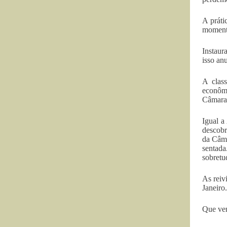
A práti
momento
Instaur
isso anu
A class
econômi
Câmara 
Igual a
descobr
da Câma
sentad
sobretu
As reiv
Janeiro.
Que ven