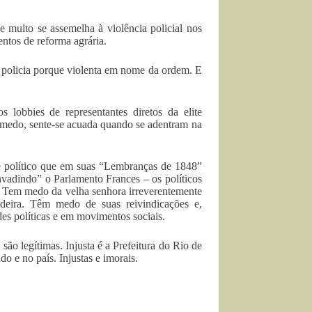
 e muito se assemelha à violência policial nos
ntos de reforma agrária.
i a policia porque violenta em nome da ordem. E
 lobbies de representantes diretos da elite
e medo, sente-se acuada quando se adentram na
 e político que em suas “Lembranças de 1848”
invadindo” o Parlamento Frances – os políticos
 Tem medo da velha senhora irreverentemente
eira. Têm medo de suas reivindicações e,
es políticas e em movimentos sociais.
 são legítimas. Injusta é a Prefeitura do Rio de
do e no país. Injustas e imorais.