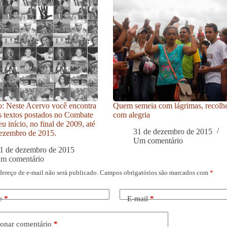
: Neste Acervo você encontra
Quem semeia com lágrimas, recolh
s textos postados no Combate
com alegria
u início, no final de 2009, até
31 de dezembro de 2015
ezembro de 2015.
Um comentário
1 de dezembro de 2015
um comentário
dereço de e-mail não será publicado.
Campos obrigatórios são marcados com
*
e
*
E-mail
*
onar comentário
*