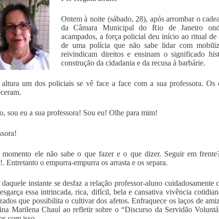
Ontem à noite (sábado, 28), após arrombar o cadead
da Câmara Municipal do Rio de Janeiro onde 
acampados, a força policial deu início ao ritual de
de uma polícia que não sabe lidar com mobili
reivindicam direitos e ensinam o significado hi
construção da cidadania e da recusa à barbárie.
 altura um dos policiais se vê face a face com a sua professora. Os 
eceram.
o, sou eu a sua professora! Sou eu! Olhe para mim!
ssora!
momento ele não sabe o que fazer e o que dizer. Seguir em frente
!. Entretanto o empurra-empurra os arrasta e os separa.
r daquele instante se desfaz a relação professor-aluno cuidadosamente 
 esgarça essa intrincada, rica, difícil, bela e cansativa vivência cotid
zados que possibilita o cultivar dos afetos. Enfraquece os laços de am
ina Marilena Chauí ao refletir sobre o “Discurso da Servidão Volunt
s com isso.