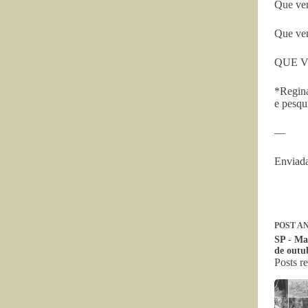
Que ve
Que ven
QUE V
*Regina
e pesqu
—
Enviada
POST
AN
SP - Ma
de outu
Posts r