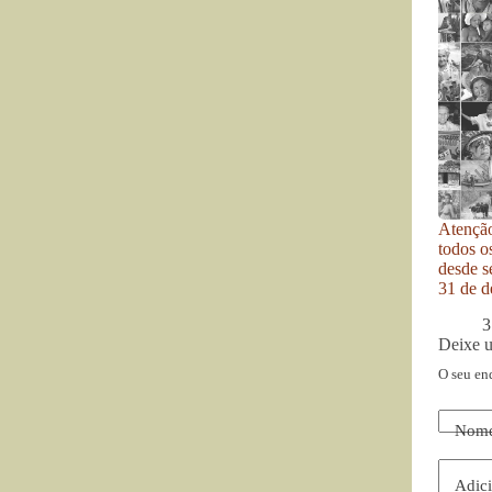
Atenção
todos o
desde se
31 de d
3
Deixe 
O seu en
Nom
Adici