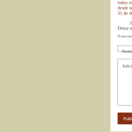
todos o
desde se
31 de d
3
Deixe 
O seu en
Nom
Adici
Pub