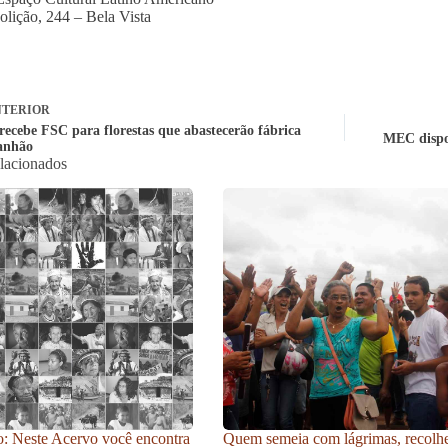
lição, 244 – Bela Vista
TERIOR
recebe FSC para florestas que abastecerão fábrica
MEC dispon
anhão
elacionados
: Neste Acervo você encontra
Quem semeia com lágrimas, recolh