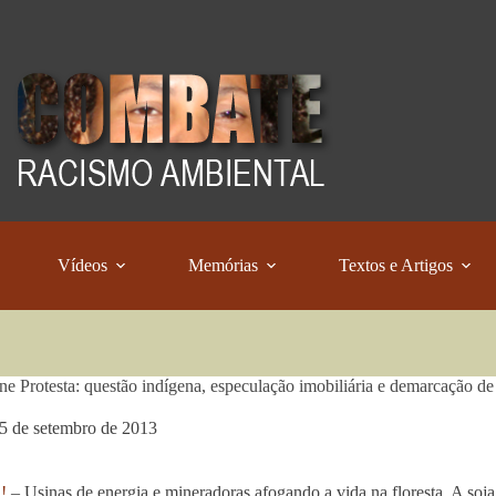
Vídeos
Memórias
Textos e Artigos
ne Protesta: questão indígena, especulação imobiliária e demarcação de 
5 de setembro de 2013
!
– Usinas de energia e mineradoras afogando a vida na floresta. A soja