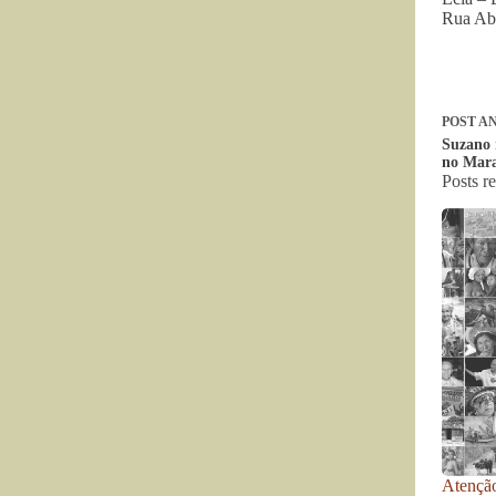
Rua Abo
POST
AN
Suzano 
no Mar
Posts r
Atenção