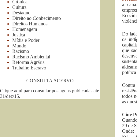
Crônica
a cana
Cultura
empreen
Destaque
Ecocídi
Direito ao Conhecimento
violênci
Direitos Humanos
Homenagem
Do lado
Justiça
os ind
Mídia e Poder
capital
Mundo
que sa
Racismo
desenvo
Racismo Ambiental
sustent
Reforma Agrária
aldeame
Trabalho Escravo
polític
CONSULTA ACERVO
Contra 
Clique aqui para consultar postagens publicadas até
resistê
31/dez/15
.
todos n
as ques
Cine Pr
Quando
29 de S
Onde:
Ecla – 