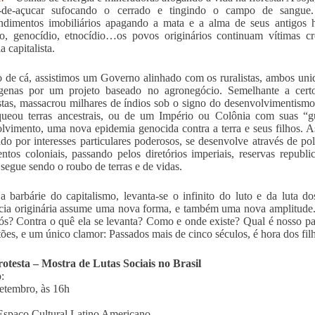
-de-açucar sufocando o cerrado e tingindo o campo de sangue
dimentos imobiliários apagando a mata e a alma de seus antigos ha
o, genocídio, etnocídio…os povos originários continuam vítimas cr
a capitalista.
 de cá, assistimos um Governo alinhado com os ruralistas, ambos uni
ígenas por um projeto baseado no agronegócio. Semelhante a cert
istas, massacrou milhares de índios sob o signo do desenvolvimentism
queou terras ancestrais, ou de um Império ou Colônia com suas “g
lvimento, uma nova epidemia genocida contra a terra e seus filhos. As
ado por interesses particulares poderosos, se desenvolve através de po
ntos coloniais, passando pelos diretórios imperiais, reservas republic
a segue sendo o roubo de terras e de vidas.
a barbárie do capitalismo, levanta-se o infinito do luto e da luta
ncia originária assume uma nova forma, e também uma nova amplitude. O
ós? Contra o quê ela se levanta? Como e onde existe? Qual é nosso pape
tões, e um único clamor: Passados mais de cinco séculos, é hora dos fi
otesta – Mostra de Lutas Sociais no Brasil
:
etembro, às 16h
Espaço Cultural Latino Americano