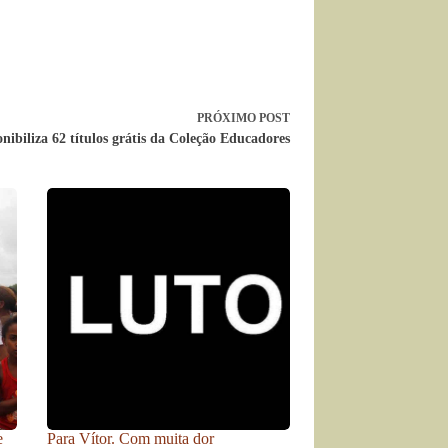
PRÓXIMO
POST
ibiliza 62 títulos grátis da Coleção Educadores
e
Para Vítor. Com muita dor