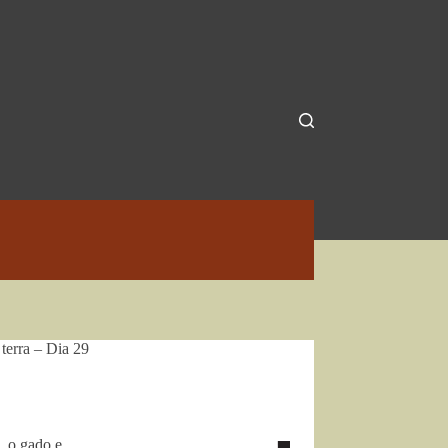
terra – Dia 29
, o gado e