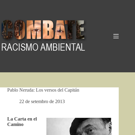
Pular
para
o
conteúdo
Pablo Neruda: Los versos del Capitán
22 de setembro de 2013
La Carta en el
Camino