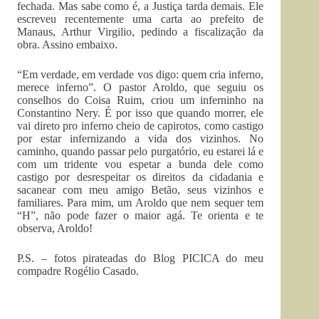
fechada. Mas sabe como é, a Justiça tarda demais. Ele
escreveu recentemente uma carta ao prefeito de
Manaus, Arthur Virgilio, pedindo a fiscalização da
obra. Assino embaixo.
“Em verdade, em verdade vos digo: quem cria inferno,
merece inferno”. O pastor Aroldo, que seguiu os
conselhos do Coisa Ruim, criou um inferninho na
Constantino Nery. É por isso que quando morrer, ele
vai direto pro inferno cheio de capirotos, como castigo
por estar infernizando a vida dos vizinhos. No
caminho, quando passar pelo purgatório, eu estarei lá e
com um tridente vou espetar a bunda dele como
castigo por desrespeitar os direitos da cidadania e
sacanear com meu amigo Betão, seus vizinhos e
familiares. Para mim, um Aroldo que nem sequer tem
“H”, não pode fazer o maior agá. Te orienta e te
observa, Aroldo!
P.S. – fotos pirateadas do Blog PICICA do meu
compadre Rogélio Casado.