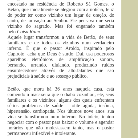
encostado na residência de Roberto Sá Gomes, o
Betão, que inicialmente se alegrou com a notícia, feliz
de poder ter como vizinho um lugar de oração, de
canto, de louvação ao Senhor. Ele pensava que seria
vizinho do sagrado. Mas foi enganado também
pelo
Coisa Ruim.
Aquele lugar transformou a vida de Betão, de seus
familiares e de todos os vizinhos num verdadeiro
inferno. É que o pastor Aroldo, inspirado pelo
Capiroto, acha que Deus é surdo. Daí, usa poderosos
aparelhos eletrônicos de amplificação sonora,
berrando, urrando, ululando, produzindo ruídos
ensurdecedores através de alto-falantes que são
prejudiciais à saúde e ao sossego público.
Betão, que mora há 36 anos naquela casa, está
comendo a macaxeira que o diabo cozinhou, ele, seus
familiares e os vizinhos, alguns dos quais enfrentam
sérios problemas de saúde – otite aguda, insônia,
hipertensão, cardiopatia. Nos últimos nove anos, sua
vida se transformou num inferno. No início, tentou
negociar com o pastor para baixar o volume e agendar
horários que não molestassem tanto, mas o pastor
permaneceu inflexível e intolerante.