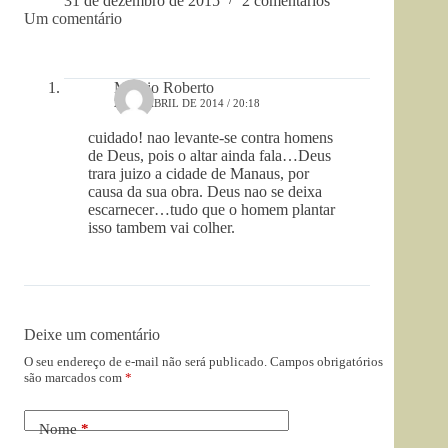
31 de dezembro de 2015
2 comentários
Um comentário
Marcio Roberto
26 DE ABRIL DE 2014 / 20:18
cuidado! nao levante-se contra homens
de Deus, pois o altar ainda fala…Deus
trara juizo a cidade de Manaus, por
causa da sua obra. Deus nao se deixa
escarnecer…tudo que o homem plantar
isso tambem vai colher.
Deixe um comentário
O seu endereço de e-mail não será publicado.
Campos obrigatórios
são marcados com
*
Nome
*