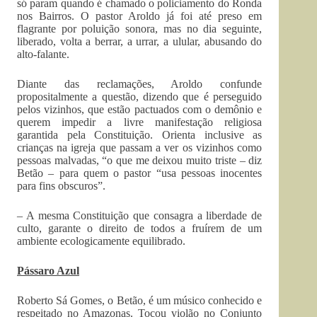
só param quando é chamado o policiamento do Ronda
nos Bairros. O pastor Aroldo já foi até preso em
flagrante por poluição sonora, mas no dia seguinte,
liberado, volta a berrar, a urrar, a ulular, abusando do
alto-falante.
Diante das reclamações, Aroldo confunde
propositalmente a questão, dizendo que é perseguido
pelos vizinhos, que estão pactuados com o demônio e
querem impedir a livre manifestação religiosa
garantida pela Constituição. Orienta inclusive as
crianças na igreja que passam a ver os vizinhos como
pessoas malvadas, “o que me deixou muito triste – diz
Betão – para quem o pastor “usa pessoas inocentes
para fins obscuros”.
– A mesma Constituição que consagra a liberdade de
culto, garante o direito de todos a fruírem de um
ambiente ecologicamente equilibrado.
Pássaro Azul
Roberto Sá Gomes, o Betão, é um músico conhecido e
respeitado no Amazonas. Tocou violão no Conjunto