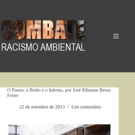
Pular
para
o
conteúdo
O Pastor, o Betão e o Inferno, por José Ribamar Bessa
Freire
22 de setembro de 2013
Um comentário