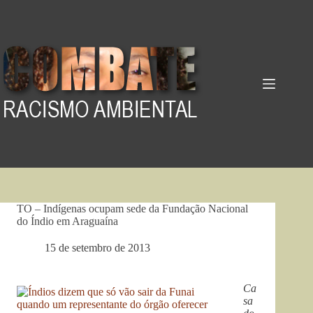
Pular
para
o
conteúdo
TO – Indígenas ocupam sede da Fundação Nacional
do Índio em Araguaína
15 de setembro de 2013
Ca
sa