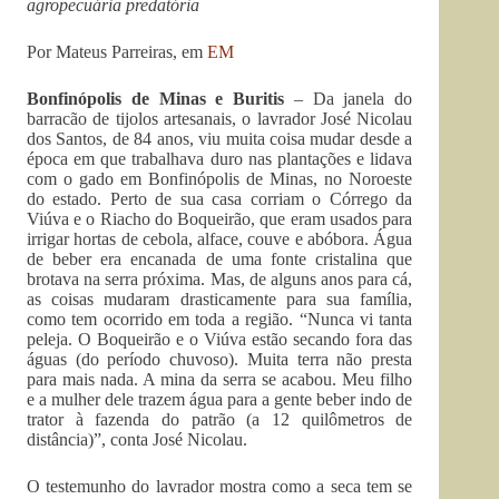
agropecuária predatória
Por Mateus Parreiras, em
EM
Bonfinópolis de Minas e Buritis
– Da janela do
barracão de tijolos artesanais, o lavrador José Nicolau
dos Santos, de 84 anos, viu muita coisa mudar desde a
época em que trabalhava duro nas plantações e lidava
com o gado em Bonfinópolis de Minas, no Noroeste
do estado. Perto de sua casa corriam o Córrego da
Viúva e o Riacho do Boqueirão, que eram usados para
irrigar hortas de cebola, alface, couve e abóbora. Água
de beber era encanada de uma fonte cristalina que
brotava na serra próxima. Mas, de alguns anos para cá,
as coisas mudaram drasticamente para sua família,
como tem ocorrido em toda a região. “Nunca vi tanta
peleja. O Boqueirão e o Viúva estão secando fora das
águas (do período chuvoso). Muita terra não presta
para mais nada. A mina da serra se acabou. Meu filho
e a mulher dele trazem água para a gente beber indo de
trator à fazenda do patrão (a 12 quilômetros de
distância)”, conta José Nicolau.
O testemunho do lavrador mostra como a seca tem se