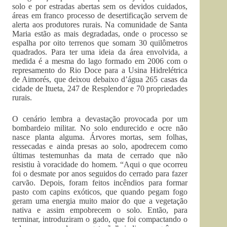
solo e por estradas abertas sem os devidos cuidados,
áreas em franco processo de desertificação servem de
alerta aos produtores rurais. Na comunidade de Santa
Maria estão as mais degradadas, onde o processo se
espalha por oito terrenos que somam 30 quilômetros
quadrados. Para ter uma ideia da área envolvida, a
medida é a mesma do lago formado em 2006 com o
represamento do Rio Doce para a Usina Hidrelétrica
de Aimorés, que deixou debaixo d’água 265 casas da
cidade de Itueta, 247 de Resplendor e 70 propriedades
rurais.
O cenário lembra a devastação provocada por um
bombardeio militar. No solo endurecido e ocre não
nasce planta alguma. Árvores mortas, sem folhas,
ressecadas e ainda presas ao solo, apodrecem como
últimas testemunhas da mata de cerrado que não
resistiu à voracidade do homem. “Aqui o que ocorreu
foi o desmate por anos seguidos do cerrado para fazer
carvão. Depois, foram feitos incêndios para formar
pasto com capins exóticos, que quando pegam fogo
geram uma energia muito maior do que a vegetação
nativa e assim empobrecem o solo. Então, para
terminar, introduziram o gado, que foi compactando o