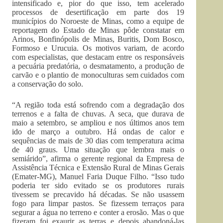
intensificado e, pior do que isso, tem acelerado
processos de desertificação em parte dos 19
municípios do Noroeste de Minas, como a equipe de
reportagem do Estado de Minas pôde constatar em
Arinos, Bonfinópolis de Minas, Buritis, Dom Bosco,
Formoso e Urucuia. Os motivos variam, de acordo
com especialistas, que destacam entre os responsáveis
a pecuária predatória, o desmatamento, a produção de
carvão e o plantio de monoculturas sem cuidados com
a conservação do solo.
“A região toda está sofrendo com a degradação dos
terrenos e a falta de chuvas. A seca, que durava de
maio a setembro, se ampliou e nos últimos anos tem
ido de março a outubro. Há ondas de calor e
sequências de mais de 30 dias com temperatura acima
de 40 graus. Uma situação que lembra mais o
semiárido”, afirma o gerente regional da Empresa de
Assistência Técnica e Extensão Rural de Minas Gerais
(Emater-MG), Manuel Faria Duque Filho. “Isso tudo
poderia ter sido evitado se os produtores rurais
tivessem se precavido há décadas. Se não usassem
fogo para limpar pastos. Se fizessem terraços para
segurar a água no terreno e conter a erosão. Mas o que
fizeram foi exaurir as terras e depois abandoná-las