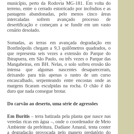
município, perto da Rodovia MG-181. Em volta do
terreno, entre o cerrado estorricado por incêndios e as
pastagens abandonadas, pelo menos cinco áreas
intercaladas sofrem avançado processo de
desertificação e começam a se fundir em um vasto
cenário desolado.
Somadas, as terras em avançada degradação em
Bonfinópolis chegam a 9,3 quilômetros quadrados, o
que representa seis vezes a extensão do Parque do
Ibirapuera, em São Paulo, ou três vezes o Parque das
Mangabeiras, em BH. Nelas, o solo sofreu erosão tão
intensa que algumas nascentes desapareceram,
deixando para trás apenas o rastro de um curso
encascalhado, serpenteando entre encostas onde as
margens ficaram esculpidas na rocha. O chão é tão
duro que nada consegue brotar.
Do carvão ao deserto, uma série de agressões
Em Buritis
– terra batizada pela planta que nasce nas
veredas ricas em água –, onde o coordenador de Meio
Ambiente da prefeitura, Dadiane Amaral, tenta conter
a degradação provocada pelo manejo predatório do