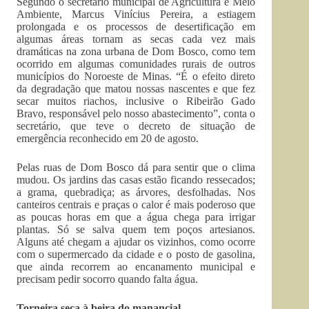
Segundo o secretário municipal de Agricultura e Meio
Ambiente, Marcus Vinícius Pereira, a estiagem
prolongada e os processos de desertificação em
algumas áreas tornam as secas cada vez mais
dramáticas na zona urbana de Dom Bosco, como tem
ocorrido em algumas comunidades rurais de outros
municípios do Noroeste de Minas. “É o efeito direto
da degradação que matou nossas nascentes e que fez
secar muitos riachos, inclusive o Ribeirão Gado
Bravo, responsável pelo nosso abastecimento”, conta o
secretário, que teve o decreto de situação de
emergência reconhecido em 20 de agosto.
Pelas ruas de Dom Bosco dá para sentir que o clima
mudou. Os jardins das casas estão ficando ressecados;
a grama, quebradiça; as árvores, desfolhadas. Nos
canteiros centrais e praças o calor é mais poderoso que
as poucas horas em que a água chega para irrigar
plantas. Só se salva quem tem poços artesianos.
Alguns até chegam a ajudar os vizinhos, como ocorre
com o supermercado da cidade e o posto de gasolina,
que ainda recorrem ao encanamento municipal e
precisam pedir socorro quando falta água.
Torneira seca à beira do manancial