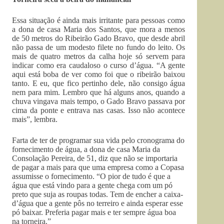
Essa situação é ainda mais irritante para pessoas como
a dona de casa Maria dos Santos, que mora a menos
de 50 metros do Ribeirão Gado Bravo, que desde abril
não passa de um modesto filete no fundo do leito. Os
mais de quatro metros da calha hoje só servem para
indicar como era caudaloso o curso d’água. “A gente
aqui está boba de ver como foi que o ribeirão baixou
tanto. E eu, que fico pertinho dele, não consigo água
nem para mim. Lembro que há alguns anos, quando a
chuva vingava mais tempo, o Gado Bravo passava por
cima da ponte e entrava nas casas. Isso não acontece
mais”, lembra.
Farta de ter de programar sua vida pelo cronograma do
fornecimento de água, a dona de casa Maria da
Consolação Pereira, de 51, diz que não se importaria
de pagar a mais para que uma empresa como a Copasa
assumisse o fornecimento. “O pior de tudo é que a
água que está vindo para a gente chega com um pó
preto que suja as roupas todas. Tem de encher a caixa-
d’água que a gente pôs no terreiro e ainda esperar esse
pó baixar. Preferia pagar mais e ter sempre água boa
na torneira.”