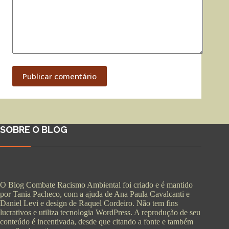
Publicar comentário
SOBRE O BLOG
O Blog Combate Racismo Ambiental foi criado e é mantido
por Tania Pacheco, com a ajuda de Ana Paula Cavalcanti e
Daniel Levi e design de Raquel Cordeiro. Não tem fins
lucrativos e utiliza tecnologia WordPress. A reprodução de seu
conteúdo é incentivada, desde que citando a fonte e também