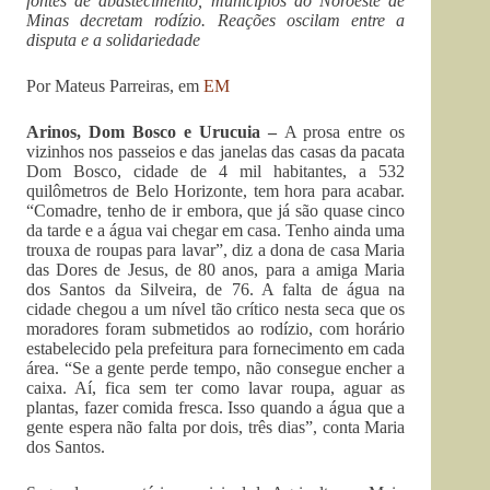
fontes de abastecimento, municípios do Noroeste de
Minas decretam rodízio. Reações oscilam entre a
disputa e a solidariedade
Por Mateus Parreiras, em
EM
Arinos, Dom Bosco e Urucuia –
A prosa entre os
vizinhos nos passeios e das janelas das casas da pacata
Dom Bosco, cidade de 4 mil habitantes, a 532
quilômetros de Belo Horizonte, tem hora para acabar.
“Comadre, tenho de ir embora, que já são quase cinco
da tarde e a água vai chegar em casa. Tenho ainda uma
trouxa de roupas para lavar”, diz a dona de casa Maria
das Dores de Jesus, de 80 anos, para a amiga Maria
dos Santos da Silveira, de 76. A falta de água na
cidade chegou a um nível tão crítico nesta seca que os
moradores foram submetidos ao rodízio, com horário
estabelecido pela prefeitura para fornecimento em cada
área. “Se a gente perde tempo, não consegue encher a
caixa. Aí, fica sem ter como lavar roupa, aguar as
plantas, fazer comida fresca. Isso quando a água que a
gente espera não falta por dois, três dias”, conta Maria
dos Santos.