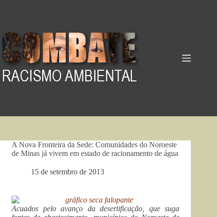
Pular
para
o
conteúdo
A Nova Fronteira da Sede: Comunidades do Noroeste
de Minas já vivem em estado de racionamento de água
15 de setembro de 2013
Acuados pelo avanço da desertificação, que suga