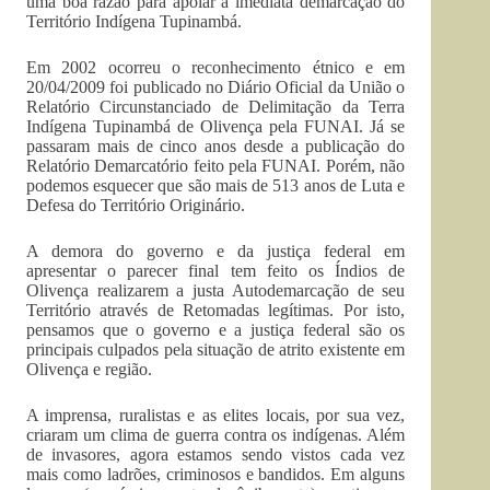
uma boa razão para apoiar a imediata demarcação do
Território Indígena Tupinambá.
Em 2002 ocorreu o reconhecimento étnico e em
20/04/2009 foi publicado no Diário Oficial da União o
Relatório Circunstanciado de Delimitação da Terra
Indígena Tupinambá de Olivença pela FUNAI. Já se
passaram mais de cinco anos desde a publicação do
Relatório Demarcatório feito pela FUNAI. Porém, não
podemos esquecer que são mais de 513 anos de Luta e
Defesa do Território Originário.
A demora do governo e da justiça federal em
apresentar o parecer final tem feito os Índios de
Olivença realizarem a justa Autodemarcação de seu
Território através de Retomadas legítimas. Por isto,
pensamos que o governo e a justiça federal são os
principais culpados pela situação de atrito existente em
Olivença e região.
A imprensa, ruralistas e as elites locais, por sua vez,
criaram um clima de guerra contra os indígenas. Além
de invasores, agora estamos sendo vistos cada vez
mais como ladrões, criminosos e bandidos. Em alguns