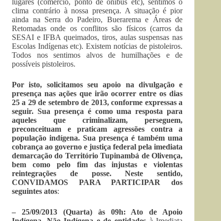
lugares (comércio, ponto de ônibus etc), sentimos o
clima contrário à nossa presença. A situação é pior
ainda na Serra do Padeiro, Buerarema e Áreas de
Retomadas onde os conflitos são físicos (carros da
SESAI e IFBA queimados, tiros, aulas suspensas nas
Escolas Indígenas etc). Existem notícias de pistoleiros.
Todos nos sentimos alvos de humilhações e de
possíveis pistoleiros.
Por isto, solicitamos seu apoio na divulgação e
presença nas ações que irão ocorrer entre os dias
25 a 29 de setembro de 2013, conforme expressas a
seguir. Sua presença é como uma resposta para
aqueles que criminalizam, perseguem,
preconceituam e praticam agressões contra a
população indígena. Sua presença é também uma
cobrança ao governo e justiça federal pela imediata
demarcação do Território Tupinambá de Olivença,
bem como pelo fim das injustas e violentas
reintegrações de posse.
Neste sentido,
CONVIDAMOS PARA PARTICIPAR dos
seguintes atos
:
– 25/09/2013 (Quarta) às 09h: Ato de Apoio
Indígena, Não Indígena e de entidades
à Imediata