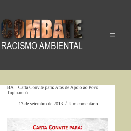
Pular
para
o
conteúdo
BA – Carta Convite para: Atos de Apoio ao Povo
Tupinambá
13 de setembro de 2013
Um comentário