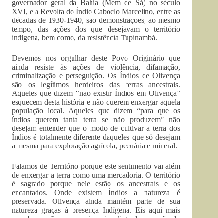
governador geral da Bahia (Mem de Sá) no século
XVI, e a Revolta do Índio Caboclo Marcelino, entre as
décadas de 1930-1940, são demonstrações, ao mesmo
tempo, das ações dos que desejavam o território
indígena, bem como, da resistência Tupinambá.
Devemos nos orgulhar deste Povo Originário que
ainda resiste às ações de violência, difamação,
criminalização e perseguição. Os Índios de Olivença
são os legítimos herdeiros das terras ancestrais.
Aqueles que dizem “não existir Índios em Olivença”
esquecem desta história e não querem enxergar aquela
população local. Aqueles que dizem “para que os
índios querem tanta terra se não produzem” não
desejam entender que o modo de cultivar a terra dos
Índios é totalmente diferente daqueles que só desejam
a mesma para exploração agrícola, pecuária e mineral.
Falamos de Território porque este sentimento vai além
de enxergar a terra como uma mercadoria. O território
é sagrado porque nele estão os ancestrais e os
encantados. Onde existem Índios a natureza é
preservada. Olivença ainda mantém parte de sua
natureza graças à presença Indígena. Eis aqui mais