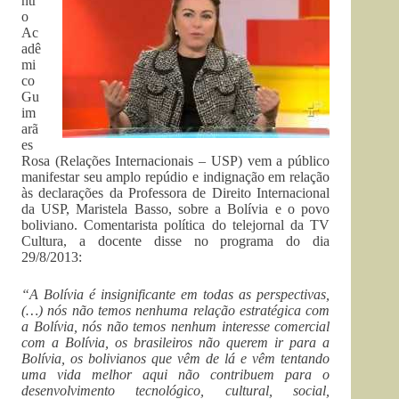
ntr
o
Ac
adê
mi
co
Gu
im
arã
es
Rosa (Relações Internacionais – USP) vem a público
manifestar seu amplo repúdio e indignação em relação
às declarações da Professora de Direito Internacional
da USP, Maristela Basso, sobre a Bolívia e o povo
boliviano. Comentarista política do telejornal da TV
Cultura, a docente disse no programa do dia
29/8/2013:
“A Bolívia é insignificante em todas as perspectivas,
(…) nós não temos nenhuma relação estratégica com
a Bolívia, nós não temos nenhum interesse comercial
com a Bolívia, os brasileiros não querem ir para a
Bolívia, os bolivianos que vêm de lá e vêm tentando
uma vida melhor aqui não contribuem para o
desenvolvimento tecnológico, cultural, social,