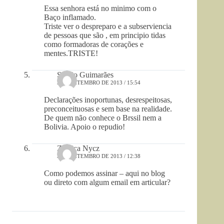
Essa senhora está no minimo com o
Baço inflamado.
Triste ver o despreparo e a subserviencia
de pessoas que são , em principio tidas
como formadoras de corações e
mentes.TRISTE!
Sérgio Guimarães
3 DE SETEMBRO DE 2013 / 15:54
Declarações inoportunas, desrespeitosas,
preconceituosas e sem base na realidade.
De quem não conhece o Brssil nem a
Bolivia. Apoio o repudio!
Zuleica Nycz
3 DE SETEMBRO DE 2013 / 12:38
Como podemos assinar – aqui no blog
ou direto com algum email em articular?