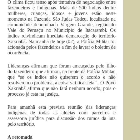
O clima ficou tenso após tentativa de negociação entre
fazendeiros e indígenas. Mais de 500 índios dentre
mulheres, crianças, idosos e jovens estão neste
momento na Fazenda São Judas Tadeu, localizada na
comunidade denominada Vargem Grande, região do
Vale do Peruaçu no Município de Itacarambí. Os
índios reivindicam imediata demarcação do território
Xakriabá. Na manhã de hoje (02), a Polícia Militar foi
acionada pelos fazendeiros a fim de lavrar o boletim de
ocorrência.
Lideranças afirmam que foram ameaçadas pelo filho
do fazendeiro que afirmou, na frente da Polícia Militar,
que “se os índios não quiserem o acordo e não
resolverem o problema, a coisa vai ficar feia” . O Povo
Xakriabá afirma que não fará nenhum acordo, pois o
processo já esta na justiça.
Para amanhã está prevista reunião das lideranças
indígenas de todas as aldeias com parceiros e
assessoria jurídica para discussão dos rumos da luta
pelo território.
A retomada