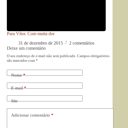
Para Vítor. Com muita dor
31 de dezembro de 2015
2 comentários
Deixe um comentário
O seu endereço de e-mail não será publicado.
Campos obrigatórios
são marcados com
*
Nome
*
E-mail
*
Site
Adicionar comentário
*