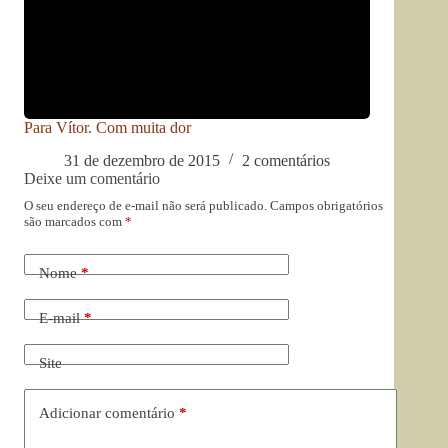
Para Vítor. Com muita dor
31 de dezembro de 2015
2 comentários
Deixe um comentário
O seu endereço de e-mail não será publicado.
Campos obrigatórios
são marcados com
*
Nome
*
E-mail
*
Site
Adicionar comentário
*