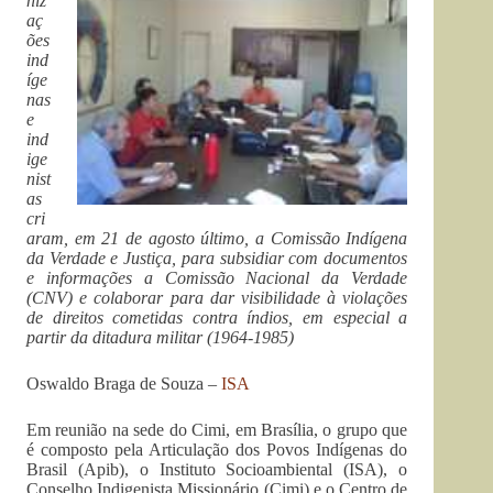
niz
aç
ões
ind
íge
nas
e
ind
ige
nist
as
cri
aram, em 21 de agosto último, a Comissão Indígena
da Verdade e Justiça, para subsidiar com documentos
e informações a Comissão Nacional da Verdade
(CNV) e colaborar para dar visibilidade à violações
de direitos cometidas contra índios, em especial a
partir da ditadura militar (1964-1985)
Oswaldo Braga de Souza –
ISA
Em reunião na sede do Cimi, em Brasília, o grupo que
é composto pela Articulação dos Povos Indígenas do
Brasil (Apib), o Instituto Socioambiental (ISA), o
Conselho Indigenista Missionário (Cimi) e o Centro de