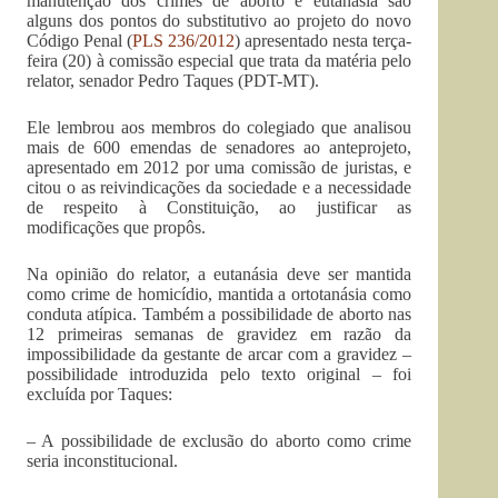
manutenção dos crimes de aborto e eutanásia são
alguns dos pontos do substitutivo ao projeto do novo
Código Penal (
PLS 236/2012
) apresentado nesta terça-
feira (20) à comissão especial que trata da matéria pelo
relator, senador Pedro Taques (PDT-MT).
Ele lembrou aos membros do colegiado que analisou
mais de 600 emendas de senadores ao anteprojeto,
apresentado em 2012 por uma comissão de juristas, e
citou o as reivindicações da sociedade e a necessidade
de respeito à Constituição, ao justificar as
modificações que propôs.
Na opinião do relator, a eutanásia deve ser mantida
como crime de homicídio, mantida a ortotanásia como
conduta atípica. Também a possibilidade de aborto nas
12 primeiras semanas de gravidez em razão da
impossibilidade da gestante de arcar com a gravidez –
possibilidade introduzida pelo texto original – foi
excluída por Taques:
– A possibilidade de exclusão do aborto como crime
seria inconstitucional.