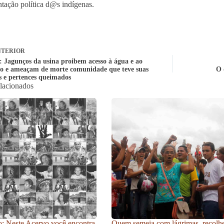
ntação política d@s indígenas.
TERIOR
: Jagunços da usina proibem acesso à água e ao
io e ameaçam de morte comunidade que teve suas
O 
s e pertences queimados
elacionados
: Neste Acervo você encontra
Quem semeia com lágrimas, recolh