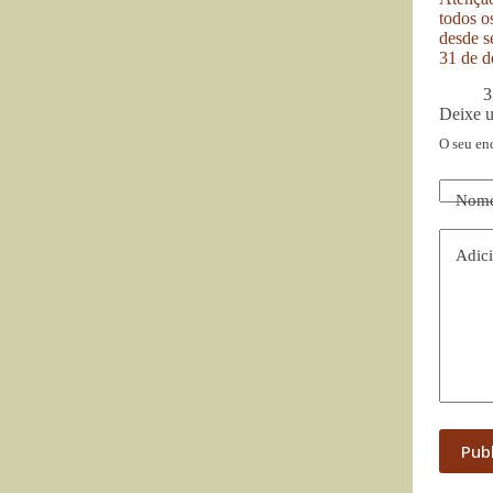
todos o
desde se
31 de d
3
Deixe 
O seu en
Nom
Adici
Pub