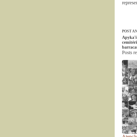
represe
POST
AN
Apyka'i
cemitér
barraca
Posts r
Atenção