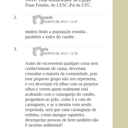
Duas Fendas, do LESC-Psi da UFC.
thaynnarah
23 DE AGOSTO DE 2013 / 13:47
muitoo lindo a populaçâo reunida .
parabéns a todos do cumbe .
Manuela
23 DE AGOSTO DE 2013 / 12:50
Antes de escreverem qualquer coisa sem
conhecimento de causa, deveriam
consultar a maioria da comunidade, pois
esse pequeno grupo não nos representa,
e vcs deveriam vir olhar com os proprios
olhos e verem quem realmente está
acabando com o caranguejo do cumbe,
perguntem ao joão, como é a cata do
caranguejo, e se a mesma vem sendo
respeitada, será que catar caranguejo de
redinha, cortar mangue sapateiro,
desrespeitar pessoas de bem também não
é racismo ambiental?