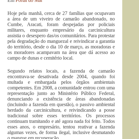
Em
Portal do Mar
Hoje pela manhã, cerca de 27 famílias que ocupavam
a área de um viveiro de camarão abandonado, no
Cumbe, Aracati, foram despejadas por policiais
militares, enquanto empresário da carcinicultura
assistia o desespero das/os comunitários. Para protestar
pela degradação do manguezal e reivindicar a garantia
do território, desde o dia 10 de março, as moradoras e
os moradores acampavam na área que dá acesso ao
campo de dunas e cemitério local.
Segundo relatos locais, a fazenda de camarão
encontrava-se desativada desde 2004, quando foi
multada e embargada pelos órgãos ambientais
competentes. Em 2008, a comunidade entrou com uma
representação junto ao Ministério Público Federal,
denunciando a existência de áreas abandonadas
(incluindo a fazenda em questão), o passivo ambiental
herdado da carcinicultura, e reivindicando a posse
tradicional sobre esses territórios. Os processos
continuam tramitando e até agora nada foi feito. Todos
esses anos, o empresário, tentou reativar a fazenda
algumas vezes, de forma ilegal, inclusive desmatando
o mangue em recuperação.