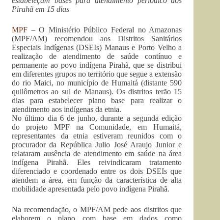
estabeleçam bases para atendimento periódico aos
Pirahã em 15 dias
MPF
– O Ministério Público Federal no Amazonas
(MPF/AM) recomendou aos Distritos Sanitários
Especiais Indígenas (DSEIs) Manaus e Porto Velho a
realização de atendimento de saúde contínuo e
permanente ao povo indígena Pirahã, que se distribui
em diferentes grupos no território que segue a extensão
do rio Maici, no município de Humaitá (distante 590
quilômetros ao sul de Manaus). Os distritos terão 15
dias para estabelecer plano base para realizar o
atendimento aos indígenas da etnia.
No último dia 6 de junho, durante a segunda edição
do projeto MPF na Comunidade, em Humaitá,
representantes da etnia estiveram reunidos com o
procurador da República Julio José Araujo Junior e
relataram ausência de atendimento em saúde na área
indígena Pirahã. Eles reivindicaram tratamento
diferenciado e coordenado entre os dois DSEIs que
atendem a área, em função da característica de alta
mobilidade apresentada pelo povo indígena Pirahã.
Na recomendação, o MPF/AM pede aos distritos que
elaborem o plano com base em dados como